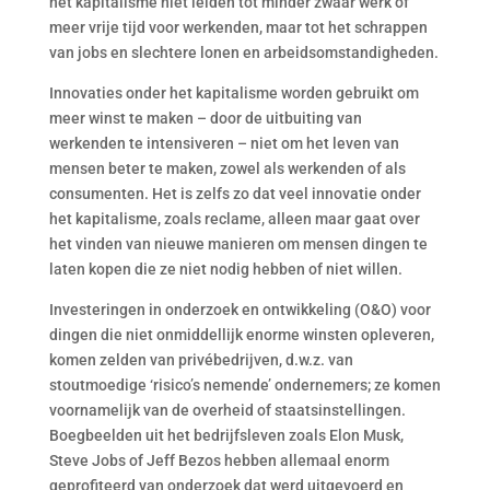
het kapitalisme niet leiden tot minder zwaar werk of
meer vrije tijd voor werkenden, maar tot het schrappen
van jobs en slechtere lonen en arbeidsomstandigheden.
Innovaties onder het kapitalisme worden gebruikt om
meer winst te maken – door de uitbuiting van
werkenden te intensiveren – niet om het leven van
mensen beter te maken, zowel als werkenden of als
consumenten. Het is zelfs zo dat veel innovatie onder
het kapitalisme, zoals reclame, alleen maar gaat over
het vinden van nieuwe manieren om mensen dingen te
laten kopen die ze niet nodig hebben of niet willen.
Investeringen in onderzoek en ontwikkeling (O&O) voor
dingen die niet onmiddellijk enorme winsten opleveren,
komen zelden van privébedrijven, d.w.z. van
stoutmoedige ‘risico’s nemende’ ondernemers; ze komen
voornamelijk van de overheid of staatsinstellingen.
Boegbeelden uit het bedrijfsleven zoals Elon Musk,
Steve Jobs of Jeff Bezos hebben allemaal enorm
geprofiteerd van onderzoek dat werd uitgevoerd en