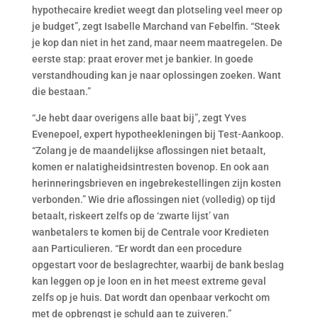
hypothecaire krediet weegt dan plotseling veel meer op
je budget”, zegt Isabelle Marchand van Febelfin. “Steek
je kop dan niet in het zand, maar neem maatregelen. De
eerste stap: praat erover met je bankier. In goede
verstandhouding kan je naar oplossingen zoeken. Want
die bestaan.”
“Je hebt daar overigens alle baat bij”, zegt Yves
Evenepoel, expert hypotheekleningen bij Test-Aankoop.
“Zolang je de maandelijkse aflossingen niet betaalt,
komen er nalatigheidsintresten bovenop. En ook aan
herinneringsbrieven en ingebrekestellingen zijn kosten
verbonden.” Wie drie aflossingen niet (volledig) op tijd
betaalt, riskeert zelfs op de ‘zwarte lijst’ van
wanbetalers te komen bij de Centrale voor Kredieten
aan Particulieren. “Er wordt dan een procedure
opgestart voor de beslagrechter, waarbij de bank beslag
kan leggen op je loon en in het meest extreme geval
zelfs op je huis. Dat wordt dan openbaar verkocht om
met de opbrengst je schuld aan te zuiveren.”