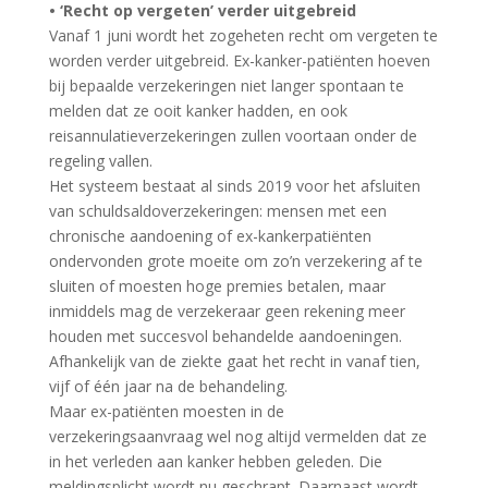
• ‘Recht op vergeten’ verder uitgebreid
Vanaf 1 juni wordt het zogeheten recht om vergeten te
worden verder uitgebreid. Ex-kanker-patiënten hoeven
bij bepaalde verzekeringen niet langer spontaan te
melden dat ze ooit kanker hadden, en ook
reisannulatieverzekeringen zullen voortaan onder de
regeling vallen.
Het systeem bestaat al sinds 2019 voor het afsluiten
van schuldsaldoverzekeringen: mensen met een
chronische aandoening of ex-kankerpatiënten
ondervonden grote moeite om zo’n verzekering af te
sluiten of moesten hoge premies betalen, maar
inmiddels mag de verzekeraar geen rekening meer
houden met succesvol behandelde aandoeningen.
Afhankelijk van de ziekte gaat het recht in vanaf tien,
vijf of één jaar na de behandeling.
Maar ex-patiënten moesten in de
verzekeringsaanvraag wel nog altijd vermelden dat ze
in het verleden aan kanker hebben geleden. Die
meldingsplicht wordt nu geschrapt. Daarnaast wordt