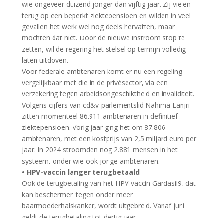
wie ongeveer duizend jonger dan vijftig jaar. Zij vielen
terug op een beperkt ziektepensioen en wilden in veel
gevallen het werk wel nog deels hervatten, maar
mochten dat niet. Door de nieuwe instroom stop te
zetten, wil de regering het stelsel op termijn volledig
laten uitdoven.
Voor federale ambtenaren komt er nu een regeling
vergelijkbaar met die in de privésector, via een
verzekering tegen arbeidsongeschiktheid en invaliditeit.
Volgens cijfers van cd&v-parlementslid Nahima Lanjri
zitten momenteel 86.911 ambtenaren in definitief
ziektepensioen. Vorig jaar ging het om 87.806
ambtenaren, met een kostprijs van 2,5 miljard euro per
jaar. In 2024 stroomden nog 2.881 mensen in het
systeem, onder wie ook jonge ambtenaren.
• HPV-vaccin langer terugbetaald
Ook de terugbetaling van het HPV-vaccin Gardasil9, dat
kan beschermen tegen onder meer
baarmoederhalskanker, wordt uitgebreid. Vanaf juni
geldt de terugbetaling tot dertig jaar.