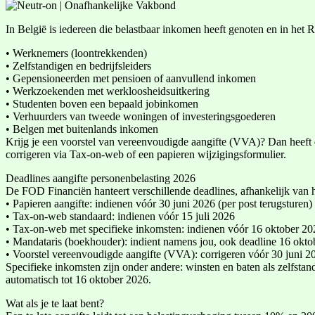
In België is iedereen die belastbaar inkomen heeft genoten en in het Ri
• Werknemers (loontrekkenden)
• Zelfstandigen en bedrijfsleiders
• Gepensioneerden met pensioen of aanvullend inkomen
• Werkzoekenden met werkloosheidsuitkering
• Studenten boven een bepaald jobinkomen
• Verhuurders van tweede woningen of investeringsgoederen
• Belgen met buitenlands inkomen
Krijg je een voorstel van vereenvoudigde aangifte (VVA)? Dan heeft de
corrigeren via Tax-on-web of een papieren wijzigingsformulier.
Deadlines aangifte personenbelasting 2026
De FOD Financiën hanteert verschillende deadlines, afhankelijk van het
• Papieren aangifte: indienen vóór 30 juni 2026 (per post terugsturen)
• Tax-on-web standaard: indienen vóór 15 juli 2026
• Tax-on-web met specifieke inkomsten: indienen vóór 16 oktober 20
• Mandataris (boekhouder): indient namens jou, ook deadline 16 okt
• Voorstel vereenvoudigde aangifte (VVA): corrigeren vóór 30 juni 202
Specifieke inkomsten zijn onder andere: winsten en baten als zelfstan
automatisch tot 16 oktober 2026.
Wat als je te laat bent?