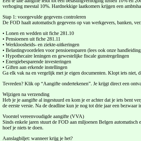
Een te late aangifte leidt tot een belastingverhoging tussen 10% en 20
verhoging meestal 10%. Hardnekkige laatkomers krijgen een ambtshal
Stap 1: voorgevulde gegevens controleren
De FOD haalt automatisch gegevens op van werkgevers, banken, verz
• Lonen en wedden uit fiche 281.10
• Pensioenen uit fiche 281.11
• Werkloosheids- en ziekte-uitkeringen
• Belastingvoordelen voor pensioensparen (lees ook onze handleiding
• Hypothecaire leningen en gewestelijke fiscale gunstregelingen
• Energiebesparende investeringen
• Giften aan erkende instellingen
Ga elk vak na en vergelijk met je eigen documenten. Klopt iets niet,
Tevreden? Klik op “Aangifte ondertekenen”. Je krijgt direct een ont
Wijzigen na verzending
Heb je je aangifte al ingestuurd en kom je er achter dat je iets bent 
de eerste versie. Na de deadline kun je nog tot drie jaar een bezwaar i
Voorstel vereenvoudigde aangifte (VVA)
Sinds enkele jaren stuurt de FOD aan miljoenen Belgen automatisch e
hoef je niets te doen.
Aanslagbiljet: wanneer krijg je het?