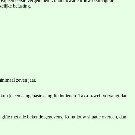
t. Bij een eerste vergetelheid zonder kwade trouw bedraagt de
lijke belasting.
inimaal zeven jaar.
is, kun je een aangepaste aangifte indienen. Tax-on-web vervangt dan
ngifte met alle bekende gegevens. Komt jouw situatie overeen, dan