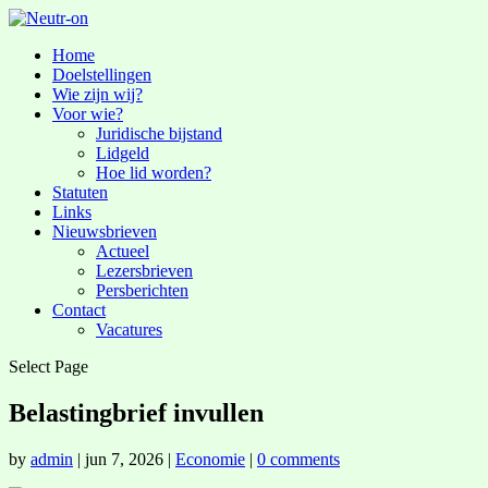
Home
Doelstellingen
Wie zijn wij?
Voor wie?
Juridische bijstand
Lidgeld
Hoe lid worden?
Statuten
Links
Nieuwsbrieven
Actueel
Lezersbrieven
Persberichten
Contact
Vacatures
Select Page
Belastingbrief invullen
by
admin
|
jun 7, 2026
|
Economie
|
0 comments