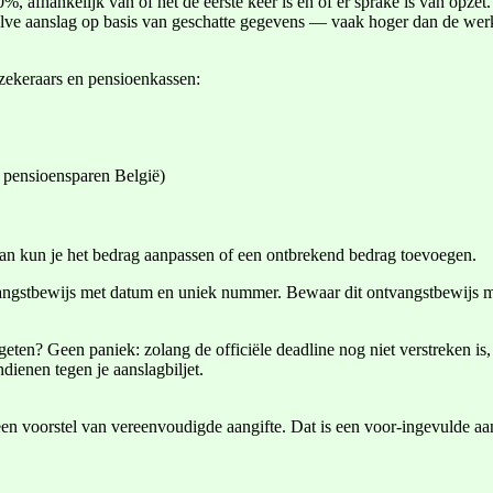
0%, afhankelijk van of het de eerste keer is en of er sprake is van opze
ve aanslag op basis van geschatte gegevens — vaak hoger dan de werke
ekeraars en pensioenkassen:
 pensioensparen België)
 dan kun je het bedrag aanpassen of een ontbrekend bedrag toevoegen.
vangstbewijs met datum en uniek nummer. Bewaar dit ontvangstbewijs m
vergeten? Geen paniek: zolang de officiële deadline nog niet verstreken 
ndienen tegen je aanslagbiljet.
en voorstel van vereenvoudigde aangifte. Dat is een voor-ingevulde aa