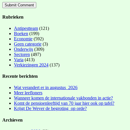
Rubrieken
Antipestteam
(121)
Boeken
(199)
Economie
(592)
Geen categorie
(3)
Onderwijs
(309)
Sectoren
(497)
Varia
(413)
Verkiezingen 2024
(137)
Recente berichten
Wat verandert er in augustus 2026
Meer leefloners
Wanneer komen de internationale vakbonden in actie?
Komt de pensioenleeftijd van 70 jaar hier ook op tafel?
Krijgt De Wever de begroting op orde?
Archieven