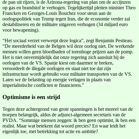
de pan uit rijzen, is de Arizona-regering van plan om de accijnzen
op gas en brandstof te verhogen. Tegelijkertijd pleiten minister Theo
Francken en Georges-Louis Bouchez voor steun aan de
oorlogspolitiek van Trump tegen Iran, die de economie verder zal
destabiliseren en de militaire uitgaven verhogen (34 miljard euro
voor bewapening).
“Het sociaal verzet verwerpt deze logica”, zegt Benjamin Pestieau.
“De meerderheid van de Belgen wil deze oorlog niet. De werkende
mensen willen geen bloedbaden of torenhoge prijzen aan de pomp.
Het is niet onvermijdelijk dat onze regering zich aansluit bij de
oorlogen van de VS. Spanje kiest om daarmee te breken,
veroordeelt de illegale oorlogen en staat niet toe dat zijn
infrastructuur wordt gebruikt voor militaire transporten van de VS.
Laten we de belasting op energie verlagen in plaats van
imperialistische conflicten te financieren.”
Optimisme is een strijd
Tegen deze achtergrond van grote spanningen is het moreel van de
troepen belangrijk, aldus de adjunct-algemeen secretaris van de
PVDA. “Sommige mensen zeggen: ik ben geen optimist, ik ben een
realist. Maar wat betekent dat woord precies? En waar leidt het
eigenlijk toe, met betrekking tot actie en ambitie?