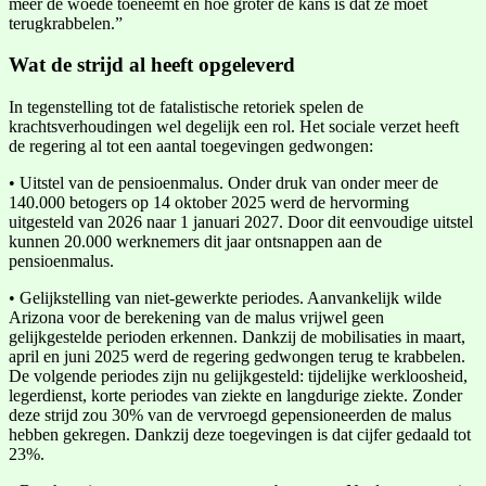
meer de woede toeneemt en hoe groter de kans is dat ze moet
terugkrabbelen.”
Wat de strijd al heeft opgeleverd
In tegenstelling tot de fatalistische retoriek spelen de
krachtsverhoudingen wel degelijk een rol. Het sociale verzet heeft
de regering al tot een aantal toegevingen gedwongen:
• Uitstel van de pensioenmalus. Onder druk van onder meer de
140.000 betogers op 14 oktober 2025 werd de hervorming
uitgesteld van 2026 naar 1 januari 2027. Door dit eenvoudige uitstel
kunnen 20.000 werknemers dit jaar ontsnappen aan de
pensioenmalus.
• Gelijkstelling van niet-gewerkte periodes. Aanvankelijk wilde
Arizona voor de berekening van de malus vrijwel geen
gelijkgestelde perioden erkennen. Dankzij de mobilisaties in maart,
april en juni 2025 werd de regering gedwongen terug te krabbelen.
De volgende periodes zijn nu gelijkgesteld: tijdelijke werkloosheid,
legerdienst, korte periodes van ziekte en langdurige ziekte. Zonder
deze strijd zou 30% van de vervroegd gepensioneerden de malus
hebben gekregen. Dankzij deze toegevingen is dat cijfer gedaald tot
23%.