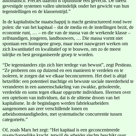
automatisch. Precies daarom is optimisme een gevecht. De meest
gevestigde systemen vallen uiteindelijk onder het gewicht van hun
tegenstellingen en de klassenstrijd.”
In de kapitalistische maatschappij is macht gestructureerd rond twee
polen: die van het kapitaal – dat de media en de instellingen bezit, de
economie runt, … – en die van de massa van de werkende klasse –
zelfstandigen, jongeren, landbouwers, … Die massa vormt niet
spontaan een homogene groep, maar moet nauwgezet werken om
zich kwantitatief en kwalitatief op te bouwen, om zo de meest
talrijke en best georganiseerde groep te worden.
“De tegenstanders zijn zich hier terdege van bewust”, zegt Pestieau.
“Ze proberen ons op duizend en een manieren te verdelen en te
isoleren, te zorgen dat we elkaar beconcurreren. Het doel is altijd
hetzelfde: een potentieel machtige en bewuste sociale meerderheid te
veranderen in een aaneenschakeling van zwakke, geïsoleerde,
verdeelde en soms tegen elkaar opgezette individuen. Heersen over
een optelsom van individuen, dat is de ultieme droom van het
kapitalisme. In de begindagen werden fabrieksarbeiders
aangenomen aan zeer verschillende lonen en
arbeidsomstandigheden, met systematische concurrentie tussen
categorieën.”
Of, zoals Marx het zegt: “Het kapitaal is een geconcentreerde
maatschappelijke kracht, terwijl de arbeider slechts beschikt over