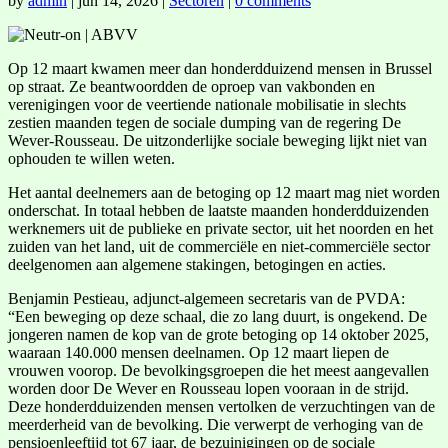
by
admin
|
jun 14, 2026
|
Sectoren
|
0 comments
Op 12 maart kwamen meer dan honderdduizend mensen in Brussel
op straat. Ze beantwoordden de oproep van vakbonden en
verenigingen voor de veertiende nationale mobilisatie in slechts
zestien maanden tegen de sociale dumping van de regering De
Wever-Rousseau. De uitzonderlijke sociale beweging lijkt niet van
ophouden te willen weten.
Het aantal deelnemers aan de betoging op 12 maart mag niet worden
onderschat. In totaal hebben de laatste maanden honderdduizenden
werknemers uit de publieke en private sector, uit het noorden en het
zuiden van het land, uit de commerciële en niet-commerciële sector
deelgenomen aan algemene stakingen, betogingen en acties.
Benjamin Pestieau, adjunct-algemeen secretaris van de PVDA:
“Een beweging op deze schaal, die zo lang duurt, is ongekend. De
jongeren namen de kop van de grote betoging op 14 oktober 2025,
waaraan 140.000 mensen deelnamen. Op 12 maart liepen de
vrouwen voorop. De bevolkingsgroepen die het meest aangevallen
worden door De Wever en Rousseau lopen vooraan in de strijd.
Deze honderdduizenden mensen vertolken de verzuchtingen van de
meerderheid van de bevolking. Die verwerpt de verhoging van de
pensioenleeftijd tot 67 jaar, de bezuinigingen op de sociale