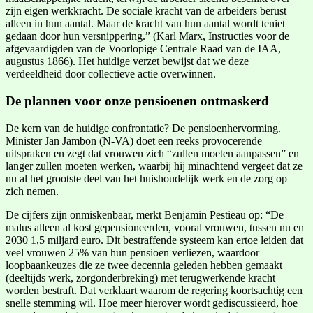
zijn eigen werkkracht. De sociale kracht van de arbeiders berust
alleen in hun aantal. Maar de kracht van hun aantal wordt teniet
gedaan door hun versnippering.” (Karl Marx, Instructies voor de
afgevaardigden van de Voorlopige Centrale Raad van de IAA,
augustus 1866). Het huidige verzet bewijst dat we deze
verdeeldheid door collectieve actie overwinnen.
De plannen voor onze pensioenen ontmaskerd
De kern van de huidige confrontatie? De pensioenhervorming.
Minister Jan Jambon (N-VA) doet een reeks provocerende
uitspraken en zegt dat vrouwen zich “zullen moeten aanpassen” en
langer zullen moeten werken, waarbij hij minachtend vergeet dat ze
nu al het grootste deel van het huishoudelijk werk en de zorg op
zich nemen.
De cijfers zijn onmiskenbaar, merkt Benjamin Pestieau op: “De
malus alleen al kost gepensioneerden, vooral vrouwen, tussen nu en
2030 1,5 miljard euro. Dit bestraffende systeem kan ertoe leiden dat
veel vrouwen 25% van hun pensioen verliezen, waardoor
loopbaankeuzes die ze twee decennia geleden hebben gemaakt
(deeltijds werk, zorgonderbreking) met terugwerkende kracht
worden bestraft. Dat verklaart waarom de regering koortsachtig een
snelle stemming wil. Hoe meer hierover wordt gediscussieerd, hoe