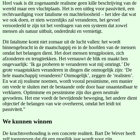
Heel vaak is dit zogenaamde realisme geen kille beschrijving van de
wereld maar een vluchtplaats. Het is een uitleg voor passiviteit, een
rechtvaardiging voor fatalisme en machteloosheid – het idee dat wat
we ook doen, er niets wezenlijks zal veranderen, het gevoel
veroordeeld te zijn tot het verdragen van een systeem dat zowel
mensen als natuur uitbuit, onderdrukt en vernietigt.
Dit fatalisme komt niet zomaar uit de lucht vallen: het wordt
binnengebracht in de maatschappij en in de hoofden van de mensen
omdat het belangen dient. Het doet mensen terugplooien, zich
afzonderen en terugtrekken. Het vernauwt de blik en maakt hen
ongevaarlijk: ‘Ik ga proberen te veranderen wat mij omringt.’ De
grote vraagstukken veranderen in dingen die onmogelijk zijn: ‘De
hele maatschappij veranderen? Onmogelijk’, zeggen de ‘realisten’.
En wat zij realisme noemen, wordt vooral pessimisme, een manier
om vrede te sluiten met de bestaande orde door haar onaantastbaar te
verklaren. Optimisme en pessimisme zijn dus geen neutrale
gevoelens. Het ene voedt de bevrijdende beweging, het andere dient
objectief de belangen van wie overheerst, omdat het leidt tot
passiviteit.”
We kunnen winnen
De krachtsverhouding is een concrete realiteit. Bart De Wever heeft
zelf toegegeven dat dit een moeilijk jaar wordt voor zijn