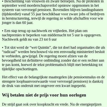
• Bescherming van vrouwen en zware beroepen. Na de protesten in
september werd moederschapsverlof opnieuw opgenomen in het
systeem van vervroegd pensioen. Bovendien blijven landingsbanen
(tijdskrediet) vanaf 55 jaar beschikbaar voor zware jobs of bedrijven
in herstructurering, terwijl de regering ze wilde afschaffen voor wie
jonger is dan 60 jaar.
• Een stap terug op nachtwerk en vrijheden. Het plan om
nachtpremies te beperken van middernacht tot 5 uur is opgegeven.
Nachtwerk geldt nu van 23 tot 6 uur
• Tot slot werd de “wet Quintin”, die tot doel had organisaties die als
“radicaal” werden beschouwd via een eenvoudig ministerieel besluit
te verbieden, gewijzigd. De regering moest afzien van de
bevoegdheid tot definitieve ontbinding zonder dat er een rechter aan
te pas komt, hoewel de tekst problematisch blijft met betrekking tot
tijdelijke opschortingen.
Het effect van de belangrijkste maatregelen (de pensioenmalus en de
strengere loopbaanvoorwaarde voor vervroegd pensioen) is dankzij
de druk van onderuit met ongeveer een kwart ingeperkt.
Wij betalen niet de prijs voor hun oorlogen
De strijd gaat ook over koopkracht en vrede. Nu de energieprijzen