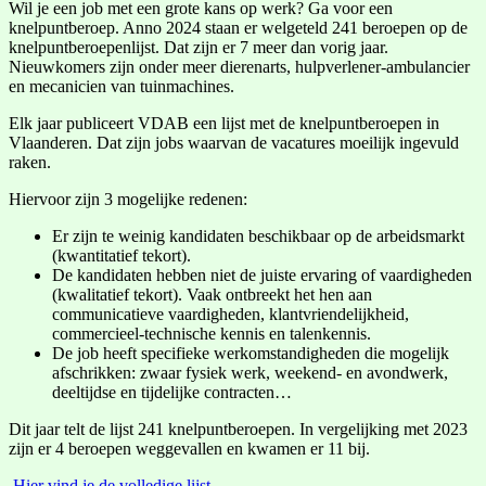
Wil je een job met een grote kans op werk? Ga voor een
knelpuntberoep. Anno 2024 staan er welgeteld 241 beroepen op de
knelpuntberoepenlijst. Dat zijn er 7 meer dan vorig jaar.
Nieuwkomers zijn onder meer dierenarts, hulpverlener-ambulancier
en mecanicien van tuinmachines.
Elk jaar publiceert VDAB een lijst met de knelpuntberoepen in
Vlaanderen. Dat zijn jobs waarvan de vacatures moeilijk ingevuld
raken.
Hiervoor zijn 3 mogelijke redenen:
Er zijn te weinig kandidaten beschikbaar op de arbeidsmarkt
(kwantitatief tekort).
De kandidaten hebben niet de juiste ervaring of vaardigheden
(kwalitatief tekort). Vaak ontbreekt het hen aan
communicatieve vaardigheden, klantvriendelijkheid,
commercieel-technische kennis en talenkennis.
De job heeft specifieke werkomstandigheden die mogelijk
afschrikken: zwaar fysiek werk, weekend- en avondwerk,
deeltijdse en tijdelijke contracten…
Dit jaar telt de lijst 241 knelpuntberoepen. In vergelijking met 2023
zijn er 4 beroepen weggevallen en kwamen er 11 bij.
Hier vind je de volledige lijst.