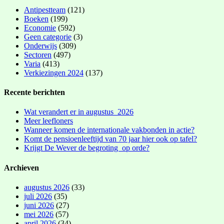
Antipestteam
(121)
Boeken
(199)
Economie
(592)
Geen categorie
(3)
Onderwijs
(309)
Sectoren
(497)
Varia
(413)
Verkiezingen 2024
(137)
Recente berichten
Wat verandert er in augustus 2026
Meer leefloners
Wanneer komen de internationale vakbonden in actie?
Komt de pensioenleeftijd van 70 jaar hier ook op tafel?
Krijgt De Wever de begroting op orde?
Archieven
augustus 2026
(33)
juli 2026
(35)
juni 2026
(27)
mei 2026
(57)
april 2026
(34)