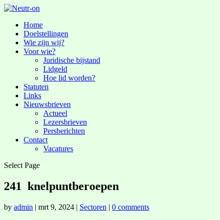
Home
Doelstellingen
Wie zijn wij?
Voor wie?
Juridische bijstand
Lidgeld
Hoe lid worden?
Statuten
Links
Nieuwsbrieven
Actueel
Lezersbrieven
Persberichten
Contact
Vacatures
Select Page
241 knelpuntberoepen
by
admin
|
mrt 9, 2024
|
Sectoren
|
0 comments