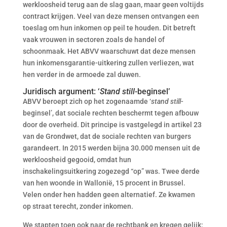
werkloosheid terug aan de slag gaan, maar geen voltijds
contract krijgen. Veel van deze mensen ontvangen een
toeslag om hun inkomen op peil te houden. Dit betreft
vaak vrouwen in sectoren zoals de handel of
schoonmaak. Het ABVV waarschuwt dat deze mensen
hun inkomensgarantie-uitkering zullen verliezen, wat
hen verder in de armoede zal duwen.
Juridisch argument: ‘
Stand still
-beginsel’
ABVV beroept zich op het zogenaamde ‘
stand still
-
beginsel’, dat sociale rechten beschermt tegen afbouw
door de overheid. Dit principe is vastgelegd in artikel 23
van de Grondwet, dat de sociale rechten van burgers
garandeert. In 2015 werden bijna 30.000 mensen uit de
werkloosheid gegooid, omdat hun
inschakelingsuitkering zogezegd “op” was. Twee derde
van hen woonde in Wallonië, 15 procent in Brussel.
Velen onder hen hadden geen alternatief. Ze kwamen
op straat terecht, zonder inkomen.
We stapten toen ook naar de rechtbank en kregen gelijk: