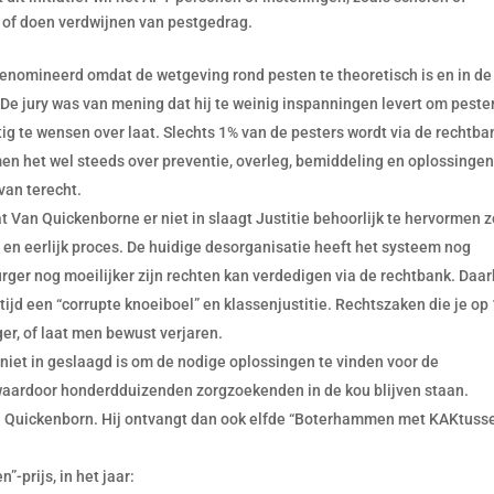
n of doen verdwijnen van pestgedrag.
genomineerd omdat de wetgeving rond pesten te theoretisch is en in de
. De jury was van mening dat hij te weinig inspanningen levert om peste
g te wensen over laat. Slechts 1% van de pesters wordt via de rechtba
men het wel steeds over preventie, overleg, bemiddeling en oplossinge
van terecht.
Van Quickenborne er niet in slaagt Justitie behoorlijk te hervormen 
g en eerlijk proces. De huidige desorganisatie heeft het systeem nog
er nog moeilijker zijn rechten kan verdedigen via de rechtbank. Daarb
ltijd een “corrupte knoeiboel” en klassenjustitie. Rechtszaken die je op
er, of laat men bewust verjaren.
r niet in geslaagd is om de nodige oplossingen te vinden voor de
aardoor honderdduizenden zorgzoekenden in de kou blijven staan.
an Quickenborn. Hij ontvangt dan ook elfde “Boterhammen met KAKtuss
prijs, in het jaar: