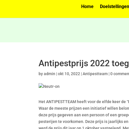
Home
Doelstellinge
Antipestprijs 2022 toe
by
admin
|
okt 10, 2022
|
Antipestteam
|
0 commen
Het ANTIPESTTEAM heeft voor de elfde keer de 
Waar de meeste prijzen een initiatief willen belo
deze prijs gegeven aan een persoon of een groepe
pesterijen te voorkomen. Deze prijs is jaarlijks 
werd de prijs dit jaar op 1 oktober vastgelegd. Met