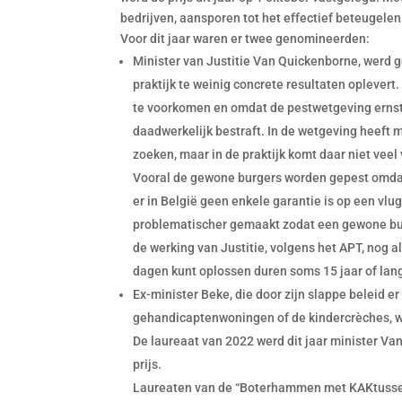
bedrijven, aansporen tot het effectief beteugele
Voor dit jaar waren er twee genomineerden:
Minister van Justitie Van Quickenborne, werd 
praktijk te weinig concrete resultaten oplevert
te voorkomen en omdat de pestwetgeving ernsti
daadwerkelijk bestraft. In de wetgeving heeft 
zoeken, maar in de praktijk komt daar niet veel 
Vooral de gewone burgers worden gepest omdat 
er in België geen enkele garantie is op een vlu
problematischer gemaakt zodat een gewone burg
de werking van Justitie, volgens het APT, nog a
dagen kunt oplossen duren soms 15 jaar of lang
Ex-minister Beke, die door zijn slappe beleid e
gehandicaptenwoningen of de kindercrèches, w
De laureaat van 2022 werd dit jaar minister V
prijs.
Laureaten van de “Boterhammen met KAKtussen”-