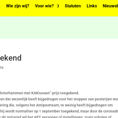
n
Wie zijn wij?
Voor wie?
Statuten
Links
Nieuwsb
gekend
ts
“Boterhammen met KAKtussen”-prijs toegekend.
nen dat wezenlijk heeft bijgedragen voor het stoppen van pesterijen wo
ring die, volgens het Antipestteam, te weinig heeft bijgedragen om
en hij wordt normaliter op 1 september toegekend, maar door de coronad
 dit initiatief wil het APT personen of instellingen, zoals scholen of