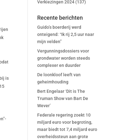
Verkiezingen 2024
(137)
Recente berichten
Guido’s boerderij werd
rijen
onteigend: “Ik rij 2,5 uur naar
nk
mijn velden”
n
Vergunningsdossiers voor
grondwater worden steeds
zodat
complexer en duurder
De loonkloof leeft van
ij is
geheimhouding
 15
Bert Engelaar ‘Dit is The
Truman Show van Bart De
Wever’
Federale regering zoekt 10
en”-
miljard euro voor begroting,
maar biedt tot 7,4 miljard euro
overheidssteun aan grote