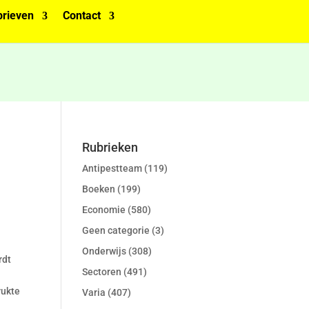
rieven
Contact
Rubrieken
Antipestteam
(119)
Boeken
(199)
Economie
(580)
Geen categorie
(3)
Onderwijs
(308)
rdt
Sectoren
(491)
rukte
Varia
(407)