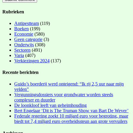
Rubrieken
Antipestteam
(119)
Boeken
(199)
Economie
(580)
Geen categorie
(3)
Onderwijs
(308)
Sectoren
(491)
Varia
(407)
Verkiezingen 2024
(137)
Recente berichten
Guido’s boerderij werd onteigend: “Ik rij 2,5 uur naar mijn
velden”
Vergunningsdossiers voor grondwater worden steeds
complexer en duurder
De loonkloof leeft van geheimhouding
Bert Engelaar ‘Dit is The Truman Show van Bart De Wever’
Federale regering zoekt 10 miljard euro voor begroting, maar
biedt tot 7,4 miljard euro overheidssteun aan grote vervuilers