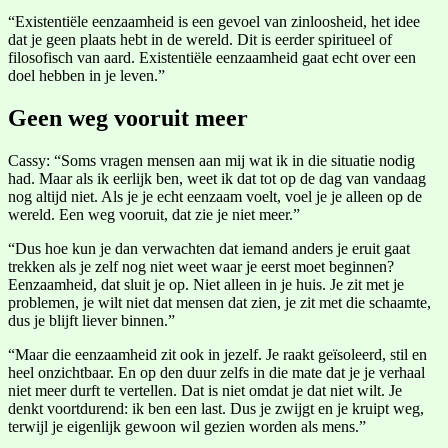
“Existentiële eenzaamheid is een gevoel van zinloosheid, het idee
dat je geen plaats hebt in de wereld. Dit is eerder spiritueel of
filosofisch van aard. Existentiële eenzaamheid gaat echt over een
doel hebben in je leven.”
Geen weg vooruit meer
Cassy: “Soms vragen mensen aan mij wat ik in die situatie nodig
had. Maar als ik eerlijk ben, weet ik dat tot op de dag van vandaag
nog altijd niet. Als je je echt eenzaam voelt, voel je je alleen op de
wereld. Een weg vooruit, dat zie je niet meer.”
“Dus hoe kun je dan verwachten dat iemand anders je eruit gaat
trekken als je zelf nog niet weet waar je eerst moet beginnen?
Eenzaamheid, dat sluit je op. Niet alleen in je huis. Je zit met je
problemen, je wilt niet dat mensen dat zien, je zit met die schaamte,
dus je blijft liever binnen.”
“Maar die eenzaamheid zit ook in jezelf. Je raakt geïsoleerd, stil en
heel onzichtbaar. En op den duur zelfs in die mate dat je je verhaal
niet meer durft te vertellen. Dat is niet omdat je dat niet wilt. Je
denkt voortdurend: ik ben een last. Dus je zwijgt en je kruipt weg,
terwijl je eigenlijk gewoon wil gezien worden als mens.”