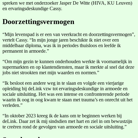
spreken we met onderzoeker Jasper De Witte (HIVA, KU Leuven)
en ervaringsdeskundige Cassy.
Doorzettingsvermogen
“Mijn levenspad is er een van veerkracht en doorzettingsvermogen”,
vertelt Cassy. “In mijn jonge jaren beschikte ik niet over een
middelbaar diploma, was ik in periodes thuisloos en leefde ik
permanent in armoede.”
“Om mijn gezin te kunnen onderhouden werkte ik voornamelijk in
supermarkten en op klantendiensten, maar ik merkte al snel dat deze
jobs niet strookten met mijn waarden en normen.”
“Ik besloot een andere weg in te slaan en volgde een vierjarige
opleiding bij deLink vzw tot ervaringsdeskundige in armoede en
sociale uitsluiting. Het was een intense en confronterende periode
waarin ik oog in oog kwam te staan met trauma’s en onrecht uit het
verleden.”
“In oktober 2023 kreeg ik de kans om te beginnen werken bij
deLink. Daar zet ik mij sindsdien met hart en ziel in om bewustzijn
te creëren rond de gevolgen van armoede en sociale uitsluiting.”