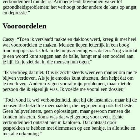
verbondenheid minder is. Armoede leidt bovendien vaker tot
gezondheidsproblemen: het verhoogt onder andere de kans op angst
en depressie.”
Vooroordelen
Cassy: “Toen ik verslaafd raakte en dakloos werd, kreeg ik met heel
wat vooroordelen te maken. Mensen liepen letterlijk in een boog
rond mij op straat. Ook in de hulpverlening was dat zo. Nog voordat
je een woord kunt zeggen aan de balie, hangt er al een oordeel aan
je lijf. En je ziet dat in die mensen hun ogen.”
“Ik verdroeg dat niet. Dus ik zocht steeds weer een manier om me te
blijven verdoven. Als je je emoties kunt uitzetten, dan helpt dat om
te overleven. Anderen zagen vooral mijn problemen, maar niet de
persoon die ik eigenlijk was. Ik voelde me vooral een dossier.”
“Toch vond ik wel verbondenheid, niet bij die instanties, maar bij de
mensen die hetzelfde meemaakten, die begrepen mij ook het beste.
Geen hulpverleners, geen oplossingen, maar gewoon mensen die
konden luisteren. Soms was dat wel genoeg voor even. Echte
verbondenheid ontstaat niet in kantoren. Dat ontstaat door
gesprekken te hebben met diemensen op een bankje, in alle stilte en
met alle erkenning.”