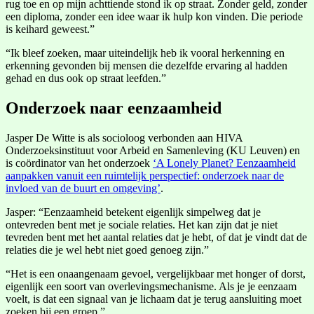
rug toe en op mijn achttiende stond ik op straat. Zonder geld, zonder
een diploma, zonder een idee waar ik hulp kon vinden. Die periode
is keihard geweest.”
“Ik bleef zoeken, maar uiteindelijk heb ik vooral herkenning en
erkenning gevonden bij mensen die dezelfde ervaring al hadden
gehad en dus ook op straat leefden.”
Onderzoek naar eenzaamheid
Jasper De Witte is als socioloog verbonden aan HIVA
Onderzoeksinstituut voor Arbeid en Samenleving (KU Leuven) en
is coördinator van het onderzoek
‘A Lonely Planet? Eenzaamheid
aanpakken vanuit een ruimtelijk perspectief: onderzoek naar de
invloed van de buurt en omgeving’
.
Jasper: “Eenzaamheid betekent eigenlijk simpelweg dat je
ontevreden bent met je sociale relaties. Het kan zijn dat je niet
tevreden bent met het aantal relaties dat je hebt, of dat je vindt dat de
relaties die je wel hebt niet goed genoeg zijn.”
“Het is een onaangenaam gevoel, vergelijkbaar met honger of dorst,
eigenlijk een soort van overlevingsmechanisme. Als je je eenzaam
voelt, is dat een signaal van je lichaam dat je terug aansluiting moet
zoeken bij een groep.”