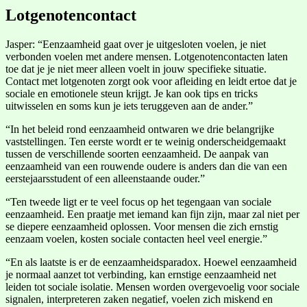
Lotgenotencontact
Jasper: “Eenzaamheid gaat over je uitgesloten voelen, je niet
verbonden voelen met andere mensen. Lotgenotencontacten laten
toe dat je je niet meer alleen voelt in jouw specifieke situatie.
Contact met lotgenoten zorgt ook voor afleiding en leidt ertoe dat je
sociale en emotionele steun krijgt. Je kan ook tips en tricks
uitwisselen en soms kun je iets teruggeven aan de ander.”
“In het beleid rond eenzaamheid ontwaren we drie belangrijke
vaststellingen. Ten eerste wordt er te weinig onderscheidgemaakt
tussen de verschillende soorten eenzaamheid. De aanpak van
eenzaamheid van een rouwende oudere is anders dan die van een
eerstejaarsstudent of een alleenstaande ouder.”
“Ten tweede ligt er te veel focus op het tegengaan van sociale
eenzaamheid. Een praatje met iemand kan fijn zijn, maar zal niet per
se diepere eenzaamheid oplossen. Voor mensen die zich ernstig
eenzaam voelen, kosten sociale contacten heel veel energie.”
“En als laatste is er de eenzaamheidsparadox. Hoewel eenzaamheid
je normaal aanzet tot verbinding, kan ernstige eenzaamheid net
leiden tot sociale isolatie. Mensen worden overgevoelig voor sociale
signalen, interpreteren zaken negatief, voelen zich miskend en