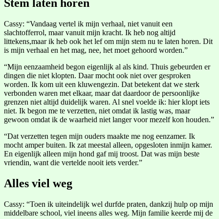
Stem laten horen
Cassy: “Vandaag vertel ik mijn verhaal, niet vanuit een
slachtofferrol, maar vanuit mijn kracht. Ik heb nog altijd
littekens,maar ik heb ook het lef om mijn stem nu te laten horen. Dit
is mijn verhaal en het mag, nee, het moet gehoord worden.”
“Mijn eenzaamheid begon eigenlijk al als kind. Thuis gebeurden er
dingen die niet klopten. Daar mocht ook niet over gesproken
worden. Ik kom uit een kluwengezin. Dat betekent dat we sterk
verbonden waren met elkaar, maar dat daardoor de persoonlijke
grenzen niet altijd duidelijk waren. Al snel voelde ik: hier klopt iets
niet. Ik begon me te verzetten, niet omdat ik lastig was, maar
gewoon omdat ik de waarheid niet langer voor mezelf kon houden.”
“Dat verzetten tegen mijn ouders maakte me nog eenzamer. Ik
mocht amper buiten. Ik zat meestal alleen, opgesloten inmijn kamer.
En eigenlijk alleen mijn hond gaf mij troost. Dat was mijn beste
vriendin, want die vertelde nooit iets verder.”
Alles viel weg
Cassy: “Toen ik uiteindelijk wel durfde praten, dankzij hulp op mijn
middelbare school, viel ineens alles weg. Mijn familie keerde mij de