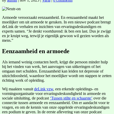
by
admin
|
nov 1, 2025
|
Varia
|
0 comments
Armoede veroorzaakt eenzaamheid. En eenzaamheid maakt het
moeilijker om uit armoede te geraken. In een nieuwe podcast brengt
deLink de verhalen en inzichten van ervaringsdeskundigen en
experts samen. “Je denkt voortdurend: ik ben een last. Dus je zwijgt
en je kruipt weg, terwijl je eigenlijk gewoon wil gezien worden als
mens.”
Eenzaamheid en armoede
Als iemand weinig contacten heeft, krijgt die persoon minder hulp
bij het vinden van werk, het aanvragen van uitkeringen of het
omgaan met schulden. Eenzaamheid kan leiden tot depressie of
uitzichtloosheid, waardoor het moeilijker wordt om stappen te zetten
richting werk of opleiding.
Wij maakten vanuit
deLink vzw
, een erkende opleidings- en
vormingsorganisatie voor ervaringsdeskundigheid in armoede en
sociale uitsluiting, de podcast
‘Tussen stilte en schaarste’
over die
connectie tussen armoede en eenzaamheid. Om er aandacht voor te
vragen, en om de kennis van onze opgeleide ervaringsdeskundigen
een podium te geven. In de eerste aflevering van onze podcast