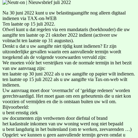
Na 30 juni 2022 kunt u uw belastingaangifte nog alleen digitaal
indienen via TAX-on-WEB
Ten laatste op 15 juli 2022.
Ofwel kunt u dat regelen via een mandataris (boekhouder) die uw
aangifte ten laatste op 21 oktober 2022 indient (activeer uw
volmacht ten laatste op 31 augustus).
Denkt u dat u uw aangifte niet tijdig kunt indienen? Er zijn
uitzonderlijke gevallen waarin een aanvullende termijn wordt
toegekend als de volgende voorwaarden vervuld zijn:
We moeten vóór het verstrijken van de normale termijn in het bezit
van uw aanvraag zijn:
ten laatste op 30 juni 2022 als u uw aangifte op papier wilt indienen.
ten laatste op 15 juli 2022 als u uw aangifte via Tax-on-web wilt
indienen.
Uw aanvraag moet door ‘overmacht’ of ‘geldige redenen’ worden
gerechtvaardigd. Het moet gaan om een gebeurtenis die u niet kon
voorzien of vermijden en die is ontstaan buiten uw wil om.
Bijvoorbeeld:
u bent ernstig ziek
uw documenten zijn verdwenen door diefstal of brand
het kadastrale inkomen van uw woning werd nog niet bepaald
u bent langdurig in het buitenland (om te werken, zeevarenden …)
Opgelet: we kunnen u geen aanvullende termijn geven omdat u