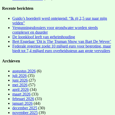
Recente berichten
Guido’s boerderij werd onteigend: “Ik rij 2,5 uur naar mijn
velden”
Vergunningsdossiers voor grondwater worden steeds
complexer en duurder
De loonkloof leeft van geheimhouding
Bert Engelaar ‘Dit is The Truman Show van Bart De Wever’
Federale regering zoekt 10 miljard euro voor begroting, maar
biedt tot 7,4 miljard euro overheidssteun aan grote vervuilers
Archieven
augustus 2026
(6)
juli 2026
(35)
juni 2026
(27)
mei 2026
(57)
april 2026
(34)
maart 2026
(33)
februari 2026
(33)
januari 2026
(44)
december 2025
(30)
november 2025
(39)