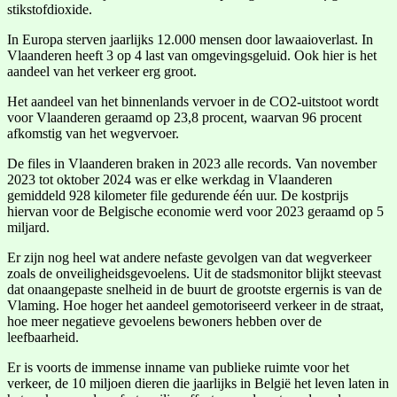
stikstofdioxide.
In Europa sterven jaarlijks 12.000 mensen door lawaaioverlast. In
Vlaanderen heeft 3 op 4 last van omgevingsgeluid. Ook hier is het
aandeel van het verkeer erg groot.
Het aandeel van het binnenlands vervoer in de CO2-uitstoot wordt
voor Vlaanderen geraamd op 23,8 procent, waarvan 96 procent
afkomstig van het wegvervoer.
De files in Vlaanderen braken in 2023 alle records. Van november
2023 tot oktober 2024 was er elke werkdag in Vlaanderen
gemiddeld 928 kilometer file gedurende één uur. De kostprijs
hiervan voor de Belgische economie werd voor 2023 geraamd op 5
miljard.
Er zijn nog heel wat andere nefaste gevolgen van dat wegverkeer
zoals de onveiligheidsgevoelens. Uit de stadsmonitor blijkt steevast
dat onaangepaste snelheid in de buurt de grootste ergernis is van de
Vlaming. Hoe hoger het aandeel gemotoriseerd verkeer in de straat,
hoe meer negatieve gevoelens bewoners hebben over de
leefbaarheid.
Er is voorts de immense inname van publieke ruimte voor het
verkeer, de 10 miljoen dieren die jaarlijks in België het leven laten in