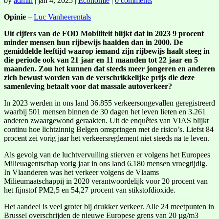
by
admin
|
jan 4, 2025
|
Economie
|
0 comments
Opinie –
Luc Vanheerentals
Uit cijfers van de FOD Mobiliteit blijkt dat in 2023 9 procent
minder mensen hun rijbewijs haalden dan in 2000. De
gemiddelde leeftijd waarop iemand zijn rijbewijs haalt steeg in
die periode ook van 21 jaar en 11 maanden tot 22 jaar en 5
maanden. Zou het kunnen dat steeds meer jongeren en anderen
zich bewust worden van de verschrikkelijke prijs die deze
samenleving betaalt voor dat massale autoverkeer?
In 2023 werden in ons land 36.855 verkeersongevallen geregistreerd
waarbij 501 mensen binnen de 30 dagen het leven lieten en 3.261
anderen zwaargewond geraakten. Uit de enquêtes van VIAS blijkt
continu hoe lichtzinnig Belgen omspringen met de risico’s. Liefst 84
procent zei vorig jaar het verkeersreglement niet steeds na te leven.
Als gevolg van de luchtvervuiling stierven er volgens het Europees
Milieuagentschap vorig jaar in ons land 6.180 mensen vroegtijdig.
In Vlaanderen was het verkeer volgens de Vlaams
Milieumaatschappij in 2020 verantwoordelijk voor 20 procent van
het fijnstof PM2,5 en 54,27 procent van stikstofdioxide.
Het aandeel is veel groter bij drukker verkeer. Alle 24 meetpunten in
Brussel overschrijden de nieuwe Europese grens van 20 µg/m3