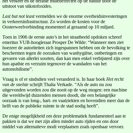
het verkeer en de nefaste milieueffecten op de natuur door de
uitstoot van stikstofoxides.
Last but not least
vermelden we de enorme overheidsinvesteringen
in verkeersinfrastructuur. Zo worden de kosten voor de
Oosterweelverbinding momenteel al geraamd op 10 miljard.
Toen in 1906 de eerste auto’s in het straatbeeld opdoken schreef
emeritus VUB-hoogleraar Prosper De Wilde: “Wanneer men ziet
hoezeer de autoriteiten zich ingespannen hebben om de bevolking te
beschermen tegen de oorzaken van wanhygiëne, ontberingen en
gevaren van allerlei soorten, dan kan men enkel verbijsterd zijn over
hun apathie en verzuim tegenover de wandaden van het
automobilisme”.
Vraag is of er sindsdien veel veranderd is. In haar boek
Het recht
van de snelste
schrijft Thalia Verkade. “Als de auto nu zou
uitgevonden worden zou die nooit op de weg mogen: een machine
die wereldwijd duizenden mensen doodt, die een belangrijke
oorzaak is van long-, hart- en vaatziekten en bovendien meer dan de
helft van de publieke ruimte in de stad nodig heeft”.
De enige mogelijkheid om deze problematiek fundamenteel aan te
pakken is dat we met zijn allen minder auto rijden en ons door
middel van alternatieve modi verplaatsen zoals openbaar vervoer.