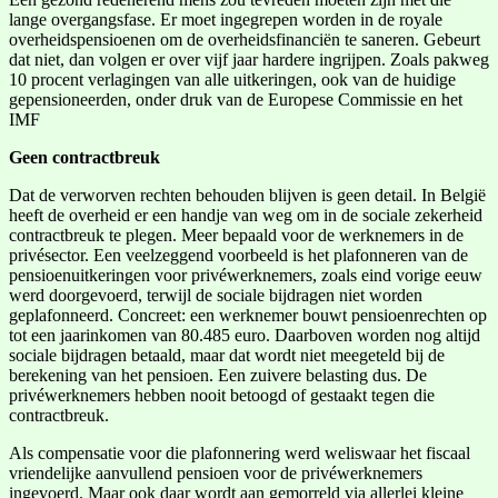
lange overgangsfase. Er moet ingegrepen worden in de royale
overheidspensioenen om de overheidsfinanciën te saneren. Gebeurt
dat niet, dan volgen er over vijf jaar hardere ingrijpen. Zoals pakweg
10 procent verlagingen van alle uitkeringen, ook van de huidige
gepensioneerden, onder druk van de Europese Commissie en het
IMF
Geen contractbreuk
Dat de verworven rechten behouden blijven is geen detail. In België
heeft de overheid er een handje van weg om in de sociale zekerheid
contractbreuk te plegen. Meer bepaald voor de werknemers in de
privésector. Een veelzeggend voorbeeld is het plafonneren van de
pensioenuitkeringen voor privéwerknemers, zoals eind vorige eeuw
werd doorgevoerd, terwijl de sociale bijdragen niet worden
geplafonneerd. Concreet: een werknemer bouwt pensioenrechten op
tot een jaarinkomen van 80.485 euro. Daarboven worden nog altijd
sociale bijdragen betaald, maar dat wordt niet meegeteld bij de
berekening van het pensioen. Een zuivere belasting dus. De
privéwerknemers hebben nooit betoogd of gestaakt tegen die
contractbreuk.
Als compensatie voor die plafonnering werd weliswaar het fiscaal
vriendelijke aanvullend pensioen voor de privéwerknemers
ingevoerd. Maar ook daar wordt aan gemorreld via allerlei kleine