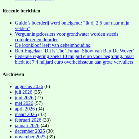
Recente berichten
Guido’s boerderij werd onteigend: “Ik rij 2,5 uur naar mijn
velden”
Vergunningsdossiers voor grondwater worden steeds
complexer en duurder
De loonkloof leeft van geheimhouding
Bert Engelaar ‘Dit is The Truman Show van Bart De Wever’
Federale regering zoekt 10 miljard euro voor begroting, maar
biedt tot 7,4 miljard euro overheidssteun aan grote vervuilers
Archieven
augustus 2026
(6)
juli 2026
(35)
juni 2026
(27)
mei 2026
(57)
april 2026
(34)
maart 2026
(33)
februari 2026
(33)
januari 2026
(44)
december 2025
(30)
november 2025
(39)