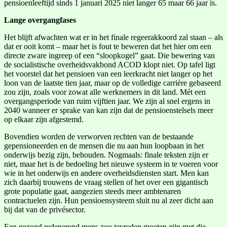
pensioenleeftijd sinds 1 januari 2025 niet langer 65 maar 66 jaar is.
Lange overgangfases
Het blijft afwachten wat er in het finale regeerakkoord zal staan – als
dat er ooit komt – maar het is fout te beweren dat het hier om een
directe zware ingreep of een “sloopkogel” gaat. Die bewering van
de socialistische overheidsvakbond ACOD klopt niet. Op tafel ligt
het voorstel dat het pensioen van een leerkracht niet langer op het
loon van de laatste tien jaar, maar op de volledige carrière gebaseerd
zou zijn, zoals voor zowat alle werknemers in dit land. Mét een
overgangsperiode van ruim vijftien jaar. We zijn al snel ergens in
2040 wanneer er sprake van kan zijn dat de pensioenstelsels meer
op elkaar zijn afgestemd.
Bovendien worden de verworven rechten van de bestaande
gepensioneerden en de mensen die nu aan hun loopbaan in het
onderwijs bezig zijn, behouden. Nogmaals: finale teksten zijn er
niet, maar het is de bedoeling het nieuwe systeem in te voeren voor
wie in het onderwijs en andere overheidsdiensten start. Men kan
zich daarbij trouwens de vraag stellen of het over een gigantisch
grote populatie gaat, aangezien steeds meer ambtenaren
contractuelen zijn. Hun pensioensysteem sluit nu al zeer dicht aan
bij dat van de privésector.
Een gezond redenerend mens zou tevreden moeten zijn met die