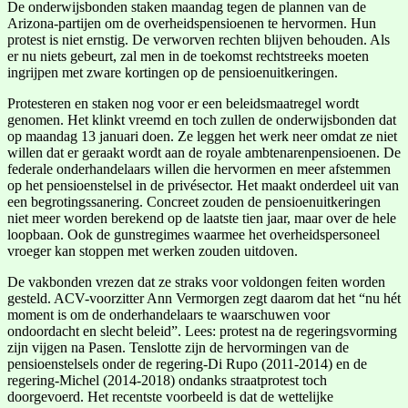
De onderwijsbonden staken maandag tegen de plannen van de
Arizona-partijen om de overheidspensioenen te hervormen. Hun
protest is niet ernstig. De verworven rechten blijven behouden. Als
er nu niets gebeurt, zal men in de toekomst rechtstreeks moeten
ingrijpen met zware kortingen op de pensioenuitkeringen.
Protesteren en staken nog voor er een beleidsmaatregel wordt
genomen. Het klinkt vreemd en toch zullen de onderwijsbonden dat
op maandag 13 januari doen. Ze leggen het werk neer omdat ze niet
willen dat er geraakt wordt aan de royale ambtenarenpensioenen. De
federale onderhandelaars willen die hervormen en meer afstemmen
op het pensioenstelsel in de privésector. Het maakt onderdeel uit van
een begrotingssanering. Concreet zouden de pensioenuitkeringen
niet meer worden berekend op de laatste tien jaar, maar over de hele
loopbaan. Ook de gunstregimes waarmee het overheidspersoneel
vroeger kan stoppen met werken zouden uitdoven.
De vakbonden vrezen dat ze straks voor voldongen feiten worden
gesteld. ACV-voorzitter Ann Vermorgen zegt daarom dat het “nu hét
moment is om de onderhandelaars te waarschuwen voor
ondoordacht en slecht beleid”. Lees: protest na de regeringsvorming
zijn vijgen na Pasen. Tenslotte zijn de hervormingen van de
pensioenstelsels onder de regering-Di Rupo (2011-2014) en de
regering-Michel (2014-2018) ondanks straatprotest toch
doorgevoerd. Het recentste voorbeeld is dat de wettelijke