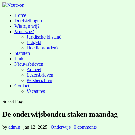
Home
Doelstellingen
Wie zijn wij?
Voor wie?
Juridische bijstand
Lidgeld
Hoe lid worden?
Statuten
Links
Nieuwsbrieven
Actueel
Lezersbrieven
Persberichten
Contact
Vacatures
Select Page
De onderwijsbonden staken maandag
by
admin
|
jan 12, 2025
|
Onderwijs
|
0 comments