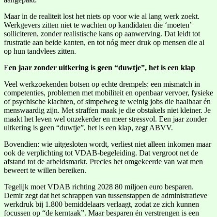
Maar in de realiteit lost het niets op voor wie al lang werk zoekt.
Werkgevers zitten niet te wachten op kandidaten die ‘moeten’
solliciteren, zonder realistische kans op aanwerving. Dat leidt tot
frustratie aan beide kanten, en tot nóg meer druk op mensen die al
op hun tandvlees zitten.
E
en jaar zonder uitkering is geen “duwtje”, het is een klap
Veel werkzoekenden botsen op echte drempels: een mismatch in
competenties, problemen met mobiliteit en openbaar vervoer, fysieke
of psychische klachten, of simpelweg te weinig jobs die haalbaar én
menswaardig zijn. Met straffen maak je die obstakels niet kleiner. Je
maakt het leven wel onzekerder en meer stressvol. Een jaar zonder
uitkering is geen “duwtje”, het is een klap, zegt ABVV.
Bovendien: wie uitgesloten wordt, verliest niet alleen inkomen maar
ook de verplichting tot VDAB-begeleiding. Dat vergroot net de
afstand tot de arbeidsmarkt. Precies het omgekeerde van wat men
beweert te willen bereiken.
Tegelijk moet VDAB richting 2028 80 miljoen euro besparen.
Demir zegt dat het schrappen van tussenstappen de administratieve
werkdruk bij 1.800 bemiddelaars verlaagt, zodat ze zich kunnen
focussen op “de kerntaak”. Maar besparen én verstrengen is een