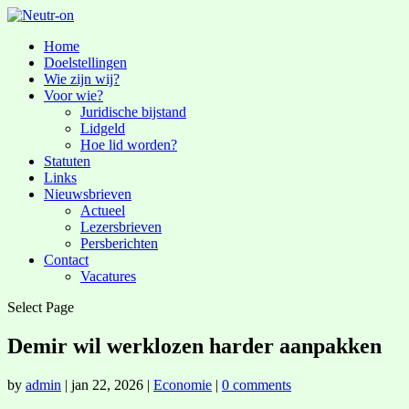
Home
Doelstellingen
Wie zijn wij?
Voor wie?
Juridische bijstand
Lidgeld
Hoe lid worden?
Statuten
Links
Nieuwsbrieven
Actueel
Lezersbrieven
Persberichten
Contact
Vacatures
Select Page
Demir wil werklozen harder aanpakken
by
admin
|
jan 22, 2026
|
Economie
|
0 comments