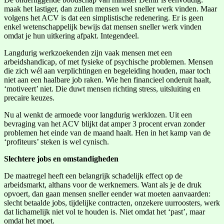
maak het lastiger, dan zullen mensen wel sneller werk vinden. Maar
volgens het ACV is dat een simplistische redenering. Er is geen
enkel wetenschappelijk bewijs dat mensen sneller werk vinden
omdat je hun uitkering afpakt. Integendeel.
Langdurig werkzoekenden zijn vaak mensen met een
arbeidshandicap, of met fysieke of psychische problemen. Mensen
die zich wél aan verplichtingen en begeleiding houden, maar toch
niet aan een haalbare job raken. Wie hen financieel onderuit haalt,
‘motiveert’ niet. Die duwt mensen richting stress, uitsluiting en
precaire keuzes.
Nu al wenkt de armoede voor langdurig werklozen. Uit een
bevraging van het ACV blijkt dat amper 3 procent ervan zonder
problemen het einde van de maand haalt. Hen in het kamp van de
‘profiteurs’ steken is wel cynisch.
Slechtere jobs en omstandigheden
De maatregel heeft een belangrijk schadelijk effect op de
arbeidsmarkt, althans voor de werknemers. Want als je de druk
opvoert, dan gaan mensen sneller eender wat moeten aanvaarden:
slecht betaalde jobs, tijdelijke contracten, onzekere uurroosters, werk
dat lichamelijk niet vol te houden is. Niet omdat het ‘past’, maar
omdat het moet.