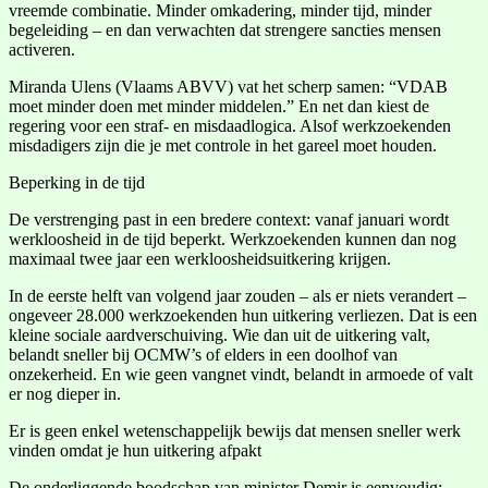
vreemde combinatie. Minder omkadering, minder tijd, minder
begeleiding – en dan verwachten dat strengere sancties mensen
activeren.
Miranda Ulens (Vlaams ABVV) vat het scherp samen: “VDAB
moet minder doen met minder middelen.” En net dan kiest de
regering voor een straf- en misdaadlogica. Alsof werkzoekenden
misdadigers zijn die je met controle in het gareel moet houden.
Beperking in de tijd
De verstrenging past in een bredere context: vanaf januari wordt
werkloosheid in de tijd beperkt. Werkzoekenden kunnen dan nog
maximaal twee jaar een werkloosheidsuitkering krijgen.
In de eerste helft van volgend jaar zouden – als er niets verandert –
ongeveer 28.000 werkzoekenden hun uitkering verliezen. Dat is een
kleine sociale aardverschuiving. Wie dan uit de uitkering valt,
belandt sneller bij OCMW’s of elders in een doolhof van
onzekerheid. En wie geen vangnet vindt, belandt in armoede of valt
er nog dieper in.
Er is geen enkel wetenschappelijk bewijs dat mensen sneller werk
vinden omdat je hun uitkering afpakt
De onderliggende boodschap van minister Demir is eenvoudig: