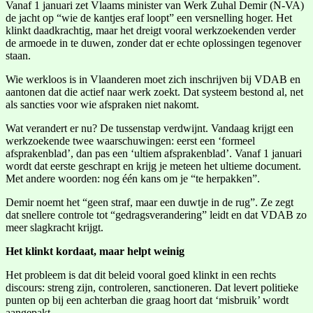
Vanaf 1 januari zet Vlaams minister van Werk Zuhal Demir (N-VA)
de jacht op “wie de kantjes eraf loopt” een versnelling hoger. Het
klinkt daadkrachtig, maar het dreigt vooral werkzoekenden verder
de armoede in te duwen, zonder dat er echte oplossingen tegenover
staan.
Wie werkloos is in Vlaanderen moet zich inschrijven bij VDAB en
aantonen dat die actief naar werk zoekt. Dat systeem bestond al, net
als sancties voor wie afspraken niet nakomt.
Wat verandert er nu? De tussenstap verdwijnt. Vandaag krijgt een
werkzoekende twee waarschuwingen: eerst een ‘formeel
afsprakenblad’, dan pas een ‘ultiem afsprakenblad’. Vanaf 1 januari
wordt dat eerste geschrapt en krijg je meteen het ultieme document.
Met andere woorden: nog één kans om je “te herpakken”.
Demir noemt het “geen straf, maar een duwtje in de rug”. Ze zegt
dat snellere controle tot “gedragsverandering” leidt en dat VDAB zo
meer slagkracht krijgt.
Het klinkt kordaat, maar helpt weinig
Het probleem is dat dit beleid vooral goed klinkt in een rechts
discours: streng zijn, controleren, sanctioneren. Dat levert politieke
punten op bij een achterban die graag hoort dat ‘misbruik’ wordt
aangepakt.