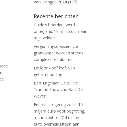
Verkiezingen 2024
(137)
Recente berichten
Guido’s boerderij werd
onteigend: “Ik rij 2,5 uur naar
mijn velden”
Vergunningsdossiers voor
grondwater worden steeds
complexer en duurder
uatie
De loonkloof leeft van
an
geheimhouding
 de
Bert Engelaar ‘Dit is The
Truman Show van Bart De
Wever’
r
Federale regering zoekt 10
miljard euro voor begroting,
maar biedt tot 7,4 miljard
euro overheidssteun aan