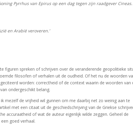
koning Pyrrhus van Epirus op een dag tegen zijn raadgever Cineas.
Azië en Arabië veroveren.’
 figuren spreken of schrijven over de veranderende geopolitieke sit
eroemde filosofen of verhalen uit de oudheid. Of het nu de woorden v
e geciteerd worden: correctheid of de context waarin de woorden van
 van ondergeschikt belang.
k mezelf de vrijheid wil gunnen om me daarbij net zo weinig aan te
rtikel met een citaat uit de geschiedschrijving van de Griekse schrijve
che accuraatheid of wat de auteur eigenlijk wilde zeggen. Geheel de
n een goed verhaal.