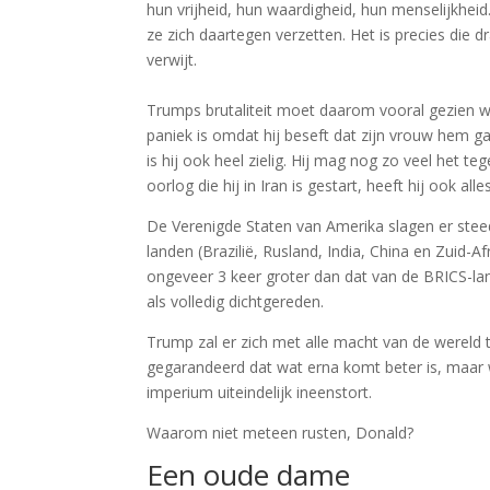
hun vrijheid, hun waardigheid, hun menselijkheid.
ze zich daartegen verzetten. Het is precies die 
verwijt.
Trumps brutaliteit moet daarom vooral gezien wo
paniek is omdat hij beseft dat zijn vrouw hem gaat 
is hij ook heel zielig. Hij mag nog zo veel het t
oorlog die hij in Iran is gestart, heeft hij ook a
De Verenigde Staten van Amerika slagen er ste
landen (Brazilië, Rusland, India, China en Zuid-A
ongeveer 3 keer groter dan dat van de BRICS-l
als volledig dichtgereden.
Trump zal er zich met alle macht van de wereld te
gegarandeerd dat wat erna komt beter is, maar we
imperium uiteindelijk ineenstort.
Waarom niet meteen rusten, Donald?
Een oude dame