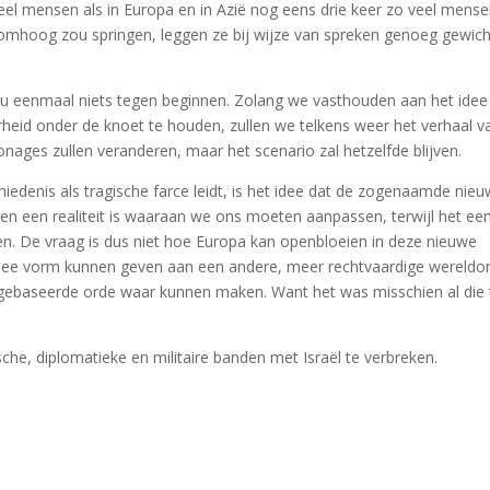
el mensen als in Europa en in Azië nog eens drie keer zo veel mense
 omhoog zou springen, leggen ze bij wijze van spreken genoeg gewich
 eenmaal niets tegen beginnen. Zolang we vasthouden aan het idee
eid onder de knoet te houden, zullen we telkens weer het verhaal v
ages zullen veranderen, maar het scenario zal hetzelfde blijven.
hiedenis als tragische farce leidt, is het idee dat de zogenaamde nie
ven een realiteit is waaraan we ons moeten aanpassen, terwijl het ee
n. De vraag is dus niet hoe Europa kan openbloeien in deze nieuwe
mee vorm kunnen geven aan een andere, meer rechtvaardige wereldor
 gebaseerde orde waar kunnen maken. Want het was misschien al die t
che, diplomatieke en militaire banden met Israël te verbreken.