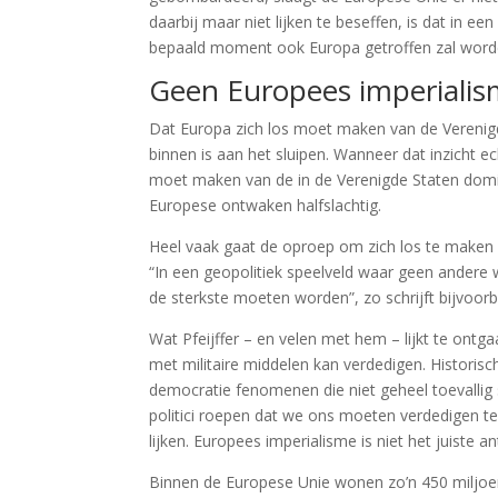
daarbij maar niet lijken te beseffen, is dat in ee
bepaald moment ook Europa getroffen zal wor
Geen Europees imperiali
Dat Europa zich los moet maken van de Verenigd
binnen is aan het sluipen. Wanneer dat inzicht ec
moet maken van de in de Verenigde Staten dominan
Europese ontwaken halfslachtig.
Heel vaak gaat de oproep om zich los te maken 
“In een geopolitiek speelveld waar geen andere 
de sterkste moeten worden”, zo schrijft bijvoorb
Wat Pfeijffer – en velen met hem – lijkt te ontga
met militaire middelen kan verdedigen. Historisc
democratie fenomenen die niet geheel toevalli
politici roepen dat we ons moeten verdedigen t
lijken. Europees imperialisme is niet het juiste 
Binnen de Europese Unie wonen zo’n 450 miljoe