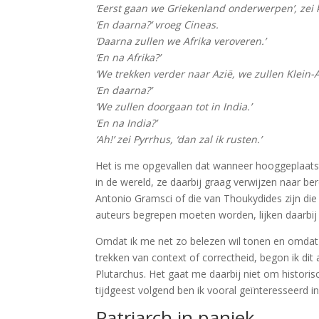
‘Eerst gaan we Griekenland onderwerpen’, zei 
‘En daarna?’ vroeg Cineas.
‘Daarna zullen we Afrika veroveren.’
‘En na Afrika?’
‘We trekken verder naar Azië, we zullen Klein-
‘En daarna?’
‘We zullen doorgaan tot in India.’
‘En na India?’
‘Ah!’ zei Pyrrhus, ‘dan zal ik rusten.’
Het is me opgevallen dat wanneer hooggeplaatste
in de wereld, ze daarbij graag verwijzen naar b
Antonio Gramsci of die van Thoukydides zijn di
auteurs begrepen moeten worden, lijken daarbij
Omdat ik me net zo belezen wil tonen en omdat i
trekken van context of correctheid, begon ik dit a
Plutarchus. Het gaat me daarbij niet om historis
tijdgeest volgend ben ik vooral geïnteresseerd i
Patriarch in paniek