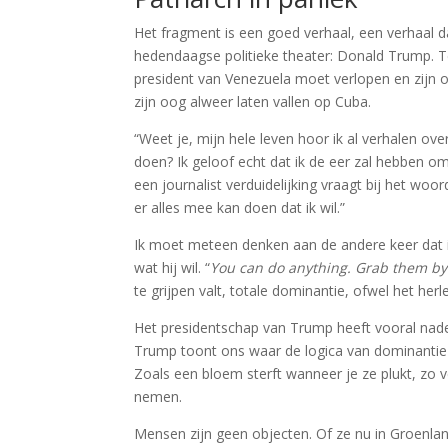
Het fragment is een goed verhaal, een verhaal 
hedendaagse politieke theater: Donald Trump. T
president van Venezuela moet verlopen en zijn o
zijn oog alweer laten vallen op Cuba.
“Weet je, mijn hele leven hoor ik al verhalen o
doen? Ik geloof echt dat ik de eer zal hebben om
een journalist verduidelijking vraagt bij het woor
er alles mee kan doen dat ik wil.”
Ik moet meteen denken aan de andere keer dat i
wat hij wil. “
You can do anything. Grab them by
te grijpen valt, totale dominantie, ofwel het he
Het presidentschap van Trump heeft vooral nadel
Trump toont ons waar de logica van dominantie die
Zoals een bloem sterft wanneer je ze plukt, zo ve
nemen.
Mensen zijn geen objecten. Of ze nu in Groenla