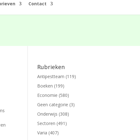
rieven
Contact
Rubrieken
Antipestteam
(119)
Boeken
(199)
Economie
(580)
Geen categorie
(3)
ons
Onderwijs
(308)
Sectoren
(491)
een
Varia
(407)