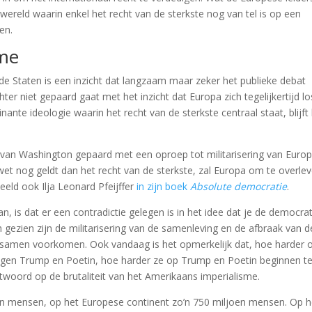
n wereld waarin enkel het recht van de sterkste nog van tel is op een
den.
sme
e Staten is een inzicht dat langzaam maar zeker het publieke debat
hter niet gepaard gaat met het inzicht dat Europa zich tegelijkertijd lo
te ideologie waarin het recht van de sterkste centraal staat, blijft
van Washington gepaard met een oproep tot militarisering van Europ
wet nog geldt dan het recht van de sterkste, zal Europa om te overle
eeld ook Ilja Leonard Pfeijffer
in zijn boek
Absolute democratie
.
an, is dat er een contradictie gelegen is in het idee dat je de democrat
h gezien zijn de militarisering van de samenleving en de afbraak van d
g samen voorkomen. Ook vandaag is het opmerkelijk dat, hoe harder 
egen Trump en Poetin, hoe harder ze op Trump en Poetin beginnen t
antwoord op de brutaliteit van het Amerikaans imperialisme.
n mensen, op het Europese continent zo’n 750 miljoen mensen. Op h