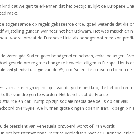
 kind dat weigert te erkennen dat het bedtijd is, lijkt de Europese Uni
bed raakt.
 de zogenaamde op regels gebaseerde orde, goed wetende dat die o
lf vrijstelling gunden wanneer het hen uitkwam. Het was misschien ni
rhaal, vooral omdat de Europese Unie als bondgenoot mee kon profi
t, de Verenigde Staten geen bondgenoten hebben, enkel belangen. Me
t doel gesteld om regime change te bewerkstelligen in Europa. Het is d
ale veiligheidsstrategie van de VS, om “verzet te cultiveren binnen de
ers zich als een groep hulpjes van de grote pestkop, die het problee
chtoffer van dreigen te worden. Het bericht dat de Franse
uurde en dat Trump op zijn sociale media deelde, is op dat vlak
akkoord over Syrië. We kunnen grote dingen doen in Iran. Ik begrijp ni
a, de president van Venezuela ontvoerd wordt of Iran wordt
in om het internationaal recht te verdedigen. Wat de Europese leider