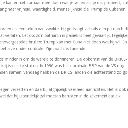
 Je kan er niet zomaar mee doen wat je wil en als je dat probeert, zul
drang naar vrijheid, waardigheid, menselijkheid die Trump de Cubanen
rden als een teken van zwakte. Hij gedraagt zich als een patriarch di
verlaten. Let op: zo’n patriarch in paniek is heel gevaarlijk, tegelijker
egenovergestelde brullen: Trump kan met Cuba niet doen wat hij wil. En
llesbehalve onder controle. Zijn macht is tanende.
eds minder in om de wereld te domineren. De opkomst van de BRICS-
frika) is niet te stuiten. In 1990 was het nominale BBP van de VS nog
anden samen; vandaag hebben de BRICS-landen die achterstand zo g
gen verzetten en daarbij afgrijselijk veel leed aanrichten. Het is ook 
l dat hij uiteindelijk zal moeten berusten in de zekerheid dat elk