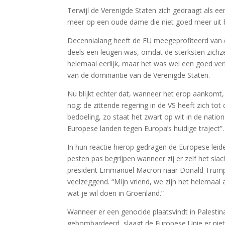
Terwijl de Verenigde Staten zich gedraagt als een
meer op een oude dame die niet goed meer uit 
Decennialang heeft de EU meegeprofiteerd van
deels een leugen was, omdat de sterksten zichze
helemaal eerlijk, maar het was wel een goed ve
van de dominantie van de Verenigde Staten.
Nu blijkt echter dat, wanneer het erop aankom
nog: de zittende regering in de VS heeft zich to
bedoeling, zo staat het zwart op wit in de nation
Europese landen tegen Europa’s huidige traject”.
In hun reactie hierop gedragen de Europese leid
pesten pas begrijpen wanneer zij er zelf het sla
president Emmanuel Macron naar Donald Trump st
veelzeggend. “Mijn vriend, we zijn het helemaal 
wat je wil doen in Groenland.”
Wanneer er een genocide plaatsvindt in Palestin
gebombardeerd, slaagt de Europese Unie er niet 