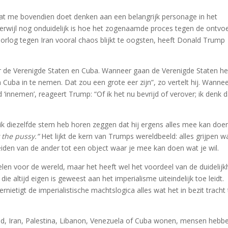
dat me bovendien doet denken aan een belangrijk personage in het
erwijl nog onduidelijk is hoe het zogenaamde proces tegen de ontvo
orlog tegen Iran vooral chaos blijkt te oogsten, heeft Donald Trump
ver de Verenigde Staten en Cuba. Wanneer gaan de Verenigde Staten he
 Cuba in te nemen. Dat zou een grote eer zijn”, zo vertelt hij. Wanne
d ‘innemen’, reageert Trump: “Of ik het nu bevrijd of verover; ik denk d
k diezelfde stem heb horen zeggen dat hij ergens alles mee kan doe
 the pussy.”
Het lijkt de kern van Trumps wereldbeeld: alles grijpen w
rleiden van de ander tot een object waar je mee kan doen wat je wil.
en voor de wereld, maar het heeft wel het voordeel van de duidelijkh
 altijd eigen is geweest aan het imperialisme uiteindelijk toe leidt.
rnietigt de imperialistische machtslogica alles wat het in bezit tracht 
nd, Iran, Palestina, Libanon, Venezuela of Cuba wonen, mensen hebb