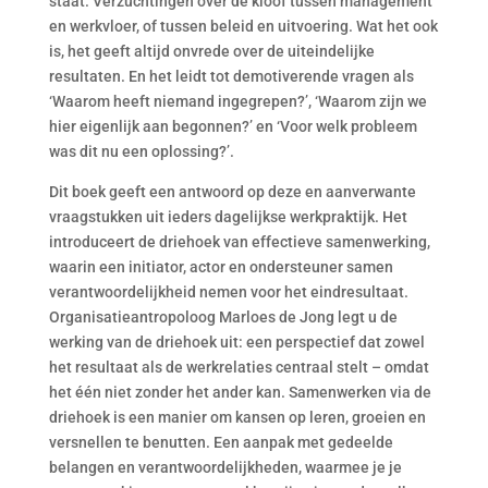
staat. Verzuchtingen over de kloof tussen management
en werkvloer, of tussen beleid en uitvoering. Wat het ook
is, het geeft altijd onvrede over de uiteindelijke
resultaten. En het leidt tot demotiverende vragen als
‘Waarom heeft niemand ingegrepen?’, ‘Waarom zijn we
hier eigenlijk aan begonnen?’ en ‘Voor welk probleem
was dit nu een oplossing?’.
Dit boek geeft een antwoord op deze en aanverwante
vraagstukken uit ieders dagelijkse werkpraktijk. Het
introduceert de driehoek van effectieve samenwerking,
waarin een initiator, actor en ondersteuner samen
verantwoordelijkheid nemen voor het eindresultaat.
Organisatieantropoloog Marloes de Jong legt u de
werking van de driehoek uit: een perspectief dat zowel
het resultaat als de werkrelaties centraal stelt – omdat
het één niet zonder het ander kan. Samenwerken via de
driehoek is een manier om kansen op leren, groeien en
versnellen te benutten. Een aanpak met gedeelde
belangen en verantwoordelijkheden, waarmee je je