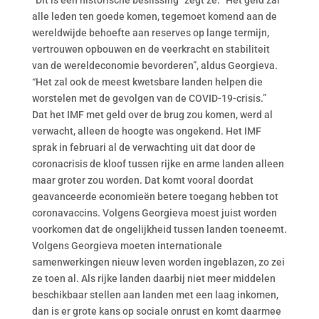
“Dit is een historische beslissing” zegt ze. “Het geld zal
alle leden ten goede komen, tegemoet komend aan de
wereldwijde behoefte aan reserves op lange termijn,
vertrouwen opbouwen en de veerkracht en stabiliteit
van de wereldeconomie bevorderen”, aldus Georgieva.
“Het zal ook de meest kwetsbare landen helpen die
worstelen met de gevolgen van de COVID-19-crisis.”
Dat het IMF met geld over de brug zou komen, werd al
verwacht, alleen de hoogte was ongekend. Het IMF
sprak in februari al de verwachting uit dat door de
coronacrisis de kloof tussen rijke en arme landen alleen
maar groter zou worden. Dat komt vooral doordat
geavanceerde economieën betere toegang hebben tot
coronavaccins. Volgens Georgieva moest juist worden
voorkomen dat de ongelijkheid tussen landen toeneemt.
Volgens Georgieva moeten internationale
samenwerkingen nieuw leven worden ingeblazen, zo zei
ze toen al. Als rijke landen daarbij niet meer middelen
beschikbaar stellen aan landen met een laag inkomen,
dan is er grote kans op sociale onrust en komt daarmee