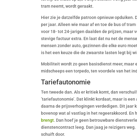
tram neemt, wordt geraakt.
Hier zie je datzelfde patroon opnieuw opduiken. 
per jaar. Alleen wie maar af en toe de bus of tra
voor 18- tot 24-jarigen daalden de prijzen, maar 
stevige factuur extra. En laat dat nu net de mens
mensen zonder auto, gezinnen die elke euro moete
is het een keuze die de zwaarste lasten legt bij w
Mobiliteit wordt zo geen basisdienst meer, maar e
midscheeps een torpedo, ten voordele van het i
Tariefautonomie
Ten tweede dan. Als er kritiek komt, dan verschu
’tariefautonomie’. Dat klinkt kordaat, maar is een 
daarna de prijsverhogingen verdedigen. Dit jaar k
bovenop wat al vastlag in het regeerakkoord. En he
brengt
. Dan hoef je geen betrouwbare dienstverl
dienstencontract leeg. Dan jaag je reizigers weg. 
schuift door.