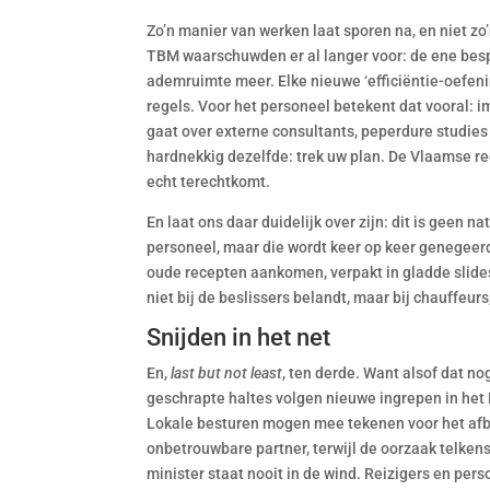
Zo’n manier van werken laat sporen na, en niet z
TBM waarschuwden er al langer voor: de ene bespar
ademruimte meer. Elke nieuwe ‘efficiëntie-oefeni
regels. Voor het personeel betekent dat vooral: i
gaat over externe consultants, peperdure studies 
hardnekkig dezelfde: trek uw plan. De Vlaamse re
echt terechtkomt.
En laat ons daar duidelijk over zijn: dit is geen na
personeel, maar die wordt keer op keer genegeer
oude recepten aankomen, verpakt in gladde slides
niet bij de beslissers belandt, maar bij chauffeurs
Snijden in het net
En,
last but not least
, ten derde. Want alsof dat n
geschrapte haltes volgen nieuwe ingrepen in het 
Lokale besturen mogen mee tekenen voor het afbou
onbetrouwbare partner, terwijl de oorzaak telken
minister staat nooit in de wind. Reizigers en pers