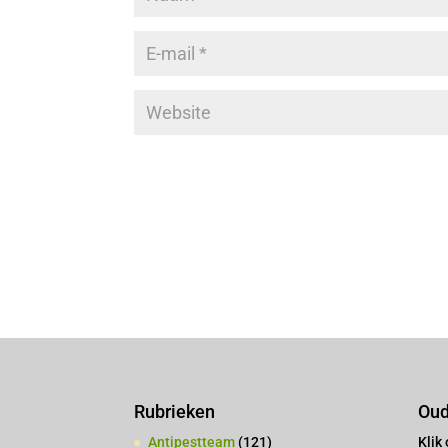
Rubrieken
Oud
Antipestteam
(121)
Klik