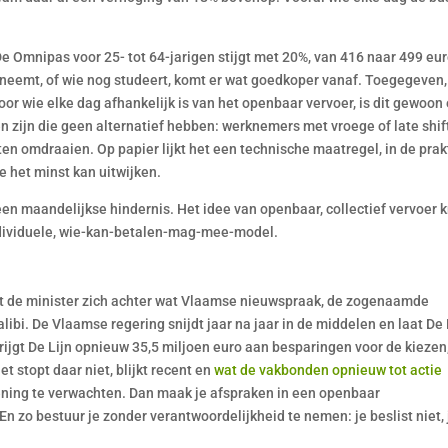
De Omnipas voor 25- tot 64-jarigen stijgt met 20%, van 416 naar 499 eu
m neemt, of wie nog studeert, komt er wat goedkoper vanaf. Toegegeven,
voor wie elke dag afhankelijk is van het openbaar vervoer, is dit gewoon
en zijn die geen alternatief hebben: werknemers met vroege of late shif
n omdraaien. Op papier lijkt het een technische maatregel, in de prak
ie het minst kan uitwijken.
en maandelijkse hindernis. Het idee van openbaar, collectief vervoer k
ndividuele, wie-kan-betalen-mag-mee-model.
ilt de minister zich achter wat Vlaamse nieuwspraak, de zogenaamde
alibi. De Vlaamse regering snijdt jaar na jaar in de middelen en laat De 
rijgt De Lijn opnieuw 35,5 miljoen euro aan besparingen voor de kiezen
t stopt daar niet, blijkt recent en
wat de vakbonden opnieuw tot actie
ening te verwachten. Dan maak je afspraken in een openbaar
En zo bestuur je zonder verantwoordelijkheid te nemen: je beslist niet, 