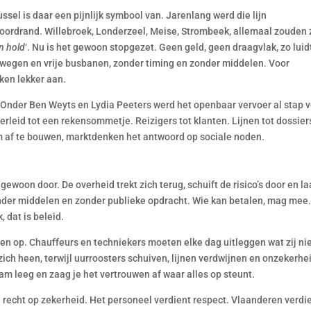
sel is daar een pijnlijk symbool van. Jarenlang werd die lijn
Noordrand. Willebroek, Londerzeel, Meise, Strombeek, allemaal zouden 
n hold
‘. Nu is het gewoon stopgezet. Geen geld, geen draagvlak, zo luid
nelwegen en vrije busbanen, zonder timing en zonder middelen. Voor
kken lekker aan.
. Onder Ben Weyts en Lydia Peeters werd het openbaar vervoer al stap 
rleid tot een rekensommetje. Reizigers tot klanten. Lijnen tot dossier
m af te bouwen, marktdenken het antwoord op sociale noden.
 gewoon door. De overheid trekt zich terug, schuift de risico’s door en la
zonder middelen en zonder publieke opdracht. Wie kan betalen, mag mee
, dat is beleid.
en op. Chauffeurs en techniekers moeten elke dag uitleggen wat zij ni
zich heen, terwijl uurroosters schuiven, lijnen verdwijnen en onzekerhe
am leeg en zaag je het vertrouwen af waar alles op steunt.
n recht op zekerheid. Het personeel verdient respect. Vlaanderen verdi