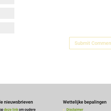
e nieuwsbrieven
Wettelijke bepalingen
 op
deze link
om oudere
Disclaimer