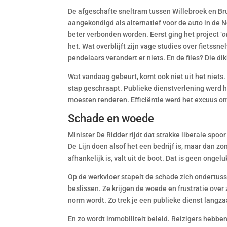
De afgeschafte sneltram tussen Willebroek en Brus
aangekondigd als alternatief voor de auto in de 
beter verbonden worden. Eerst ging het project ‘
o
het. Wat overblijft zijn vage studies over fietss
pendelaars verandert er niets. En de files? Die di
Wat vandaag gebeurt, komt ook niet uit het niets
stap geschraapt. Publieke dienstverlening werd he
moesten renderen. Efficiëntie werd het excuus o
Schade en woede
Minister De Ridder rijdt dat strakke liberale spoor
De Lijn doen alsof het een bedrijf is, maar dan 
afhankelijk is, valt uit de boot. Dat is geen ongeluk
Op de werkvloer stapelt de schade zich ondertuss
beslissen. Ze krijgen de woede en frustratie over 
norm wordt. Zo trek je een publieke dienst langza
En zo wordt immobiliteit beleid. Reizigers hebbe