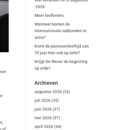
Wat verandert er in augustus
2026
Meer leefloners
Wanneer komen de
internationale vakbonden in
actie?
Komt de pensioenleeftijd van
70 jaar hier ook op tafel?
Krijgt De Wever de begroting
op orde?
eren
Archieven
augustus 2026
(33)
er
juli 2026
(35)
juni 2026
(27)
mei 2026
(57)
%,
april 2026
(34)
s of