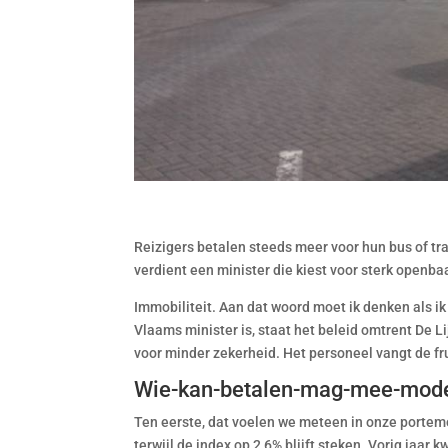
Reizigers betalen steeds meer voor hun bus of tr
verdient een minister die kiest voor sterk openba
Immobiliteit. Aan dat woord moet ik denken als ik 
Vlaams minister is, staat het beleid omtrent De L
voor minder zekerheid. Het personeel vangt de frus
Wie-kan-betalen-mag-mee-mod
Ten eerste, dat voelen we meteen in onze portemo
terwijl de index op 2,6% blijft steken. Vorig jaa