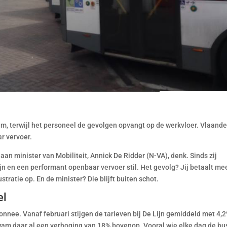
am, terwijl het personeel de gevolgen opvangt op de werkvloer. Vlaand
ar vervoer.
aan minister van Mobiliteit, Annick De Ridder (N-VA), denk. Sinds zij
ijn en een performant openbaar vervoer stil. Het gevolg? Jij betaalt me
tratie op. En de minister? Die blijft buiten schot.
el
nnee. Vanaf februari stijgen de tarieven bij De Lijn gemiddeld met 4,2
r kwam daar al een verhoging van 18% bovenop. Vooral wie elke dag de bu