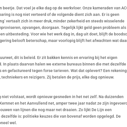
o’n beetje. Dat voel je elke dag op de werkvloer. Onze kameraden van A
ing is nog niet verteerd of de volgende dient zich aan. Er is geen
ng’ vertaalt zich in meer druk, minder zekerheid en steeds wisselende
mproviseren, opvangen, doorgaan. Tegelijk lijkt geld geen probleem als
en uitbesteding. Voor wie het werk dag in, dag uit doet, blijft de boods
gering belooft beterschap, maar voorlopig blijft het afwachten wat da
tuurwet, dit is beleid. Er zit bakken kennis en ervaring bij het eigen
d. In plaats daarvan halen we externe bureaus binnen die met dezelfde
 en gefactureerd tegen forse tarieven. Wat dat oplevert? Een rekening
, techniekers en reizigers. Zij betalen de prijs, elke dag opnieuw.
og niet volstaat, wordt opnieuw gesneden in het net zelf. Na duizenden
Kernnet en het Aanvullend net, amper twee jaar nadat ze zijn ingevoer
wen van lijnen die nog maar net draaien. Zo lijkt De Lijn een
s dezelfde is: politieke keuzes die van bovenaf worden opgelegd. De
oneel wel.