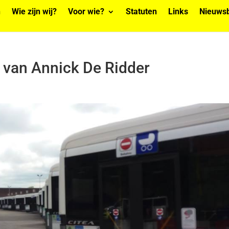
n
Wie zijn wij?
Voor wie?
Statuten
Links
Nieuwsb
d van Annick De Ridder