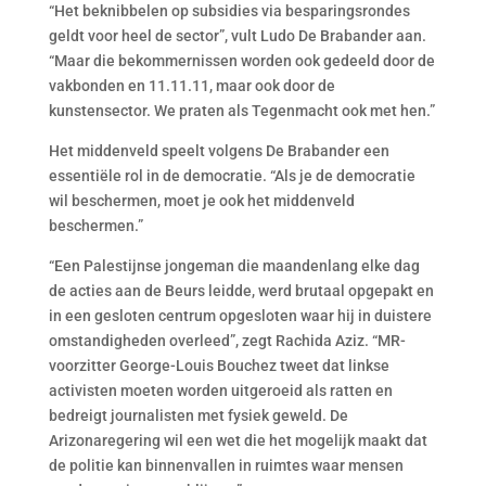
“Het beknibbelen op subsidies via besparingsrondes
geldt voor heel de sector”, vult Ludo De Brabander aan.
“Maar die bekommernissen worden ook gedeeld door de
vakbonden en 11.11.11, maar ook door de
kunstensector. We praten als Tegenmacht ook met hen.”
Het middenveld speelt volgens De Brabander een
essentiële rol in de democratie. “Als je de democratie
wil beschermen, moet je ook het middenveld
beschermen.”
“Een Palestijnse jongeman die maandenlang elke dag
de acties aan de Beurs leidde, werd brutaal opgepakt en
in een gesloten centrum opgesloten waar hij in duistere
omstandigheden overleed”, zegt Rachida Aziz. “MR-
voorzitter George-Louis Bouchez tweet dat linkse
activisten moeten worden uitgeroeid als ratten en
bedreigt journalisten met fysiek geweld. De
Arizonaregering wil een wet die het mogelijk maakt dat
de politie kan binnenvallen in ruimtes waar mensen