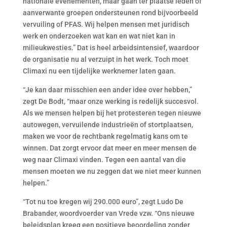
nationale evenementen, maar gaan ter plaatse leden of
aanverwante groepen ondersteunen rond bijvoorbeeld
vervuiling of PFAS. Wij helpen mensen met juridisch
werk en onderzoeken wat kan en wat niet kan in
milieukwesties.” Dat is heel arbeidsintensief, waardoor
de organisatie nu al verzuipt in het werk. Toch moet
Climaxi nu een tijdelijke werknemer laten gaan.
“Je kan daar misschien een ander idee over hebben,”
zegt De Bodt, “maar onze werking is redelijk succesvol.
Als we mensen helpen bij het protesteren tegen nieuwe
autowegen, vervuilende industrieën of stortplaatsen,
maken we voor de rechtbank regelmatig kans om te
winnen. Dat zorgt ervoor dat meer en meer mensen de
weg naar Climaxi vinden. Tegen een aantal van die
mensen moeten we nu zeggen dat we niet meer kunnen
helpen.”
“Tot nu toe kregen wij 290.000 euro”, zegt Ludo De
Brabander, woordvoerder van Vrede vzw. “Ons nieuwe
beleidsplan kreeg een positieve beoordeling zonder