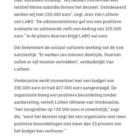
haar subsidies volledig. “Wij hebben momenteel een
relatief kleine subsidie binnen het decreet. Geïndexeerd
werken wij met 220.000 euro”, zegt Jens Van Lathem
van LABO. “De adviescommissie gaf ons een positieve
evaluatie en adviseerde zelfs een bedrag van 320.000
euro.” In de plaats daarvan krijgt LABO nul euro.
Dat belemmert de sociaal-culturele werking van de vzw
aanzienlijk. “Er werken zes mensen deeltijds. Daarvan
zullen er vijf moeten vertrekken”, verduidelijkt Van
Lathem.
Vredesactie werkt momenteel met een budget van
350.000 euro en had 437.000 euro aangevraagd. De
organisatie kreeg een positieve beoordeling zonder
aanbeveling, vertelt Lichen Ullmann van Vredesactie.
“Het terugvallen op 150.000 euro is onwettelijk,” zegt
die, “want het decreet zegt dat een organisatie met twee
positieve beoordelingen niet meer dan 25 procent van
het budget kan verliezen.”