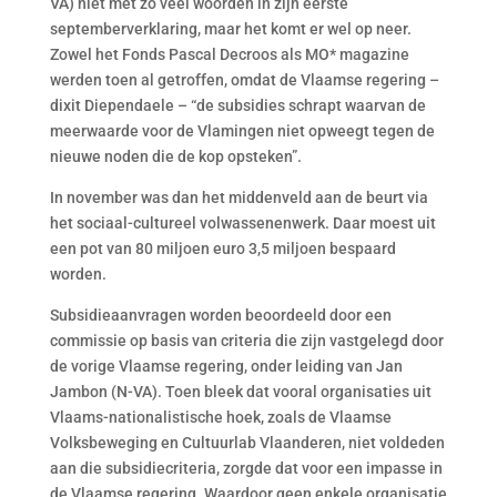
VA) niet met zo veel woorden in zijn eerste
septemberverklaring, maar het komt er wel op neer.
Zowel het Fonds Pascal Decroos als MO* magazine
werden toen al getroffen, omdat de Vlaamse regering –
dixit Diependaele – “de subsidies schrapt waarvan de
meerwaarde voor de Vlamingen niet opweegt tegen de
nieuwe noden die de kop opsteken”.
In november was dan het middenveld aan de beurt via
het sociaal-cultureel volwassenenwerk. Daar moest uit
een pot van 80 miljoen euro 3,5 miljoen bespaard
worden.
Subsidieaanvragen worden beoordeeld door een
commissie op basis van criteria die zijn vastgelegd door
de vorige Vlaamse regering, onder leiding van Jan
Jambon (N-VA). Toen bleek dat vooral organisaties uit
Vlaams-nationalistische hoek, zoals de Vlaamse
Volksbeweging en Cultuurlab Vlaanderen, niet voldeden
aan die subsidiecriteria, zorgde dat voor een impasse in
de Vlaamse regering. Waardoor geen enkele organisatie