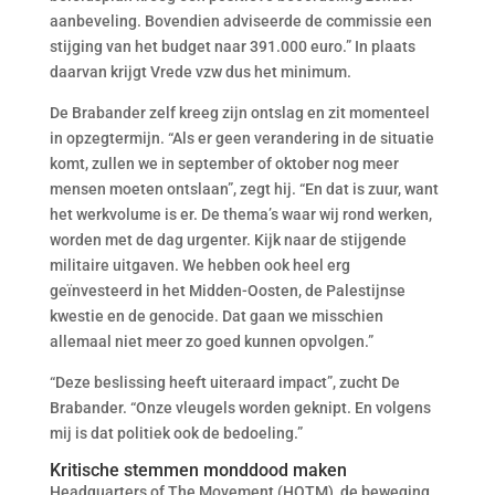
aanbeveling. Bovendien adviseerde de commissie een
stijging van het budget naar 391.000 euro.” In plaats
daarvan krijgt Vrede vzw dus het minimum.
De Brabander zelf kreeg zijn ontslag en zit momenteel
in opzegtermijn. “Als er geen verandering in de situatie
komt, zullen we in september of oktober nog meer
mensen moeten ontslaan”, zegt hij. “En dat is zuur, want
het werkvolume is er. De thema’s waar wij rond werken,
worden met de dag urgenter. Kijk naar de stijgende
militaire uitgaven. We hebben ook heel erg
geïnvesteerd in het Midden-Oosten, de Palestijnse
kwestie en de genocide. Dat gaan we misschien
allemaal niet meer zo goed kunnen opvolgen.”
“Deze beslissing heeft uiteraard impact”, zucht De
Brabander. “Onze vleugels worden geknipt. En volgens
mij is dat politiek ook de bedoeling.”
Kritische stemmen monddood maken
Headquarters of The Movement (HOTM), de beweging