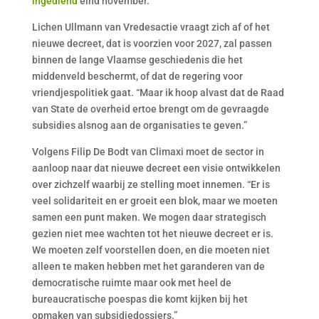
ingediend
eind november.
Lichen Ullmann van Vredesactie vraagt zich af of het
nieuwe decreet, dat is voorzien voor 2027, zal passen
binnen de lange Vlaamse geschiedenis die het
middenveld beschermt, of dat de regering voor
vriendjespolitiek gaat. “Maar ik hoop alvast dat de Raad
van State de overheid ertoe brengt om de gevraagde
subsidies alsnog aan de organisaties te geven.”
Volgens Filip De Bodt van Climaxi moet de sector in
aanloop naar dat nieuwe decreet een visie ontwikkelen
over zichzelf waarbij ze stelling moet innemen. “Er is
veel solidariteit en er groeit een blok, maar we moeten
samen een punt maken. We mogen daar strategisch
gezien niet mee wachten tot het nieuwe decreet er is.
We moeten zelf voorstellen doen, en die moeten niet
alleen te maken hebben met het garanderen van de
democratische ruimte maar ook met heel de
bureaucratische poespas die komt kijken bij het
opmaken van subsidiedossiers.”