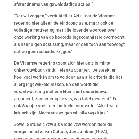
afstandname van gewelddadige acties.”
“Dat wil zeggen,” verduidelijkt Aziz, “dat de Vlaamse
regering niet alleen de eindconclusie, maar ook de
volledige motivering met alle lovende woorden over
onze werking van de beoordelingscommissie overneemt
als haar eigen beslissing, maar er dan toch aan toevoegt
dat we geen subsidie krijgen.”
De Vlaamse regering toont zich hier op zijn minst
onbetrouwbaar, vindt Helenka Spanjer. “Je steekt er
heel veel werk in om te voldoen aan alle criteria die het
al erg ingewikkeld maken. En dan wordt die
verantwoording met een klein, niet onderbouwd
argument, zonder enig bewijs, van tafel geveegd.” En
ook Spanjer voelt een politieke motivatie. “Alsof we te
kritisch zijn. Nochtans volgen wij alle regeltjes.”
Zowel GetBasic vzw als Vrede vzw werden door de
vorige minister van Cultuur, Jan Jambon (N-VA),
gescreend op inbreuken op het decreet sociaal-