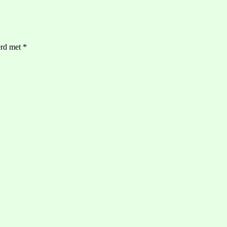
erd met
*