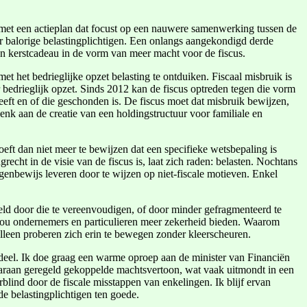
on met een actieplan dat focust op een nauwere samenwerking tussen de
r balorige belastingplichtigen. Een onlangs aangekondigd derde
en kerstcadeau in de vorm van meer macht voor de fiscus.
et het bedrieglijke opzet belasting te ontduiken. Fiscaal misbruik is
 bedrieglijk opzet. Sinds 2012 kan de fiscus optreden tegen die vorm
heeft en of die geschonden is. De fiscus moet dat misbruik bewijzen,
 denk aan de creatie van een holdingstructuur voor familiale en
oeft dan niet meer te bewijzen dat een specifieke wetsbepaling is
grecht in de visie van de fiscus is, laat zich raden: belasten. Nochtans
genbewijs leveren door te wijzen op niet-fiscale motieven. Enkel
eld door die te vereenvoudigen, of door minder gefragmenteerd te
 zou ondernemers en particulieren meer zekerheid bieden. Waarom
lleen proberen zich erin te bewegen zonder kleerscheuren.
adeel. Ik doe graag een warme oproep aan de minister van Financiën
aaraan geregeld gekoppelde machtsvertoon, wat vaak uitmondt in een
erblind door de fiscale misstappen van enkelingen. Ik blijf ervan
de belastingplichtigen ten goede.