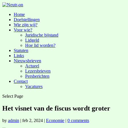
Home
Doelstellingen
Wie zijn wij?
Voor wie?
Juridische bijstand
Lidgeld
Hoe lid worden?
Statuten
Links
Nieuwsbrieven
Actueel
Lezersbrieven
Persberichten
Contact
Vacatures
Select Page
Het visnet van de fiscus wordt groter
by
admin
|
feb 2, 2024
|
Economie
|
0 comments