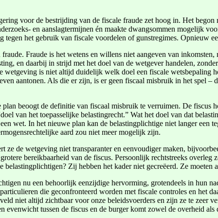
regering voor de bestrijding van de fiscale fraude zet hoog in. Het beg
re onderzoeks- en aanslagtermijnen én maakte dwangsommen mogelijk voo
ng tegen het gebruik van fiscale voordelen of gunstregimes. Opnieuw e
n fraude. Fraude is het wetens en willens niet aangeven van inkomsten, m
ing, en daarbij in strijd met het doel van de wetgever handelen, zonder
 wetgeving is niet altijd duidelijk welk doel een fiscale wetsbepaling 
even aantonen. Als die er zijn, is er geen fiscaal misbruik in het spel –
 plan beoogt de definitie van fiscaal misbruik te verruimen. De fiscus h
“doel van het toepasselijke belastingrecht.” Wat het doel van dat belastin
en wet. In het nieuwe plan kan de belastingplichtige niet langer een te
ermogensrechtelijke aard zou niet meer mogelijk zijn.
rt ze de wetgeving niet transparanter en eenvoudiger maken, bijvoorbe
grotere bereikbaarheid van de fiscus. Persoonlijk rechtstreeks overleg
 belastingplichtigen? Zij hebben het kader niet gecreëerd. Ze moeten a
ichtigen nu een behoorlijk eenzijdige hervorming, grotendeels in hun n
rticulieren die geconfronteerd worden met fiscale controles en het d
veld niet altijd zichtbaar voor onze beleidsvoerders en zijn ze te zeer v
 een evenwicht tussen de fiscus en de burger komt zowel de overheid als 