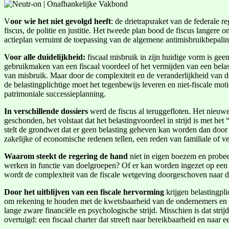
V
oor wie het niet gevolgd heeft
: de drietrapsraket van de federale 
fiscus, de politie en justitie. Het tweede plan bood de fiscus lange
actieplan verruimt de toepassing van de algemene antimisbruikbepali
Voor alle duidelijkheid:
fiscaal misbruik in zijn huidige vorm is gee
gebruikmaken van een fiscaal voordeel of het vermijden van een belast
van misbruik. Maar door de complexiteit en de veranderlijkheid van de
de belastingplichtige moet het tegenbewijs leveren en niet-fiscale moti
patrimoniale successieplanning.
In verschillende dossiers
werd de fiscus al teruggefloten. Het nieuwe
geschonden, het volstaat dat het belastingvoordeel in strijd is met het 
stelt de grondwet dat er geen belasting geheven kan worden dan door e
zakelijke of economische redenen tellen, een reden van familiale of v
Waarom steekt de regering de hand
niet in eigen boezem en probee
werken in functie van doelgroepen? Of er kan worden ingezet op een 
wordt de complexiteit van de fiscale wetgeving doorgeschoven naar de
Door het uitblijven van een fiscale hervorming
krijgen belastingpl
om rekening te houden met de kwetsbaarheid van de ondernemers en pa
lange zware financiële en psychologische strijd. Misschien is dat strijd
overtuigd: een fiscaal charter dat streeft naar bereikbaarheid en naar