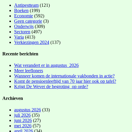
Antipestteam
(121)
Boeken
(199)
Economie
(592)
Geen categorie
(3)
Onderwijs
(309)
Sectoren
(497)
Varia
(413)
Verkiezingen 2024
(137)
Recente berichten
Wat verandert er in augustus 2026
Meer leefloners
Wanneer komen de internationale vakbonden in actie?
Komt de pensioenleeftijd van 70 jaar hier ook op tafel?
Krijgt De Wever de begroting op orde?
Archieven
augustus 2026
(33)
juli 2026
(35)
juni 2026
(27)
mei 2026
(57)
april 2026
(34)