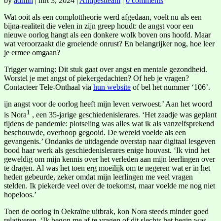
by
admin
|
mrt 3, 2024
|
Antipestteam
|
0 comments
Wat ooit als een complottheorie werd afgedaan, voelt nu als een
bijna-realiteit die velen in zijn greep houdt: de angst voor een
nieuwe oorlog hangt als een donkere wolk boven ons hoofd. Maar
wat veroorzaakt die groeiende onrust? En belangrijker nog, hoe leer
je ermee omgaan?
Trigger warning: Dit stuk gaat over angst en mentale gezondheid.
Worstel je met angst of piekergedachten? Of heb je vragen?
Contacteer Tele-Onthaal via
hun website
of bel het nummer ‘106’.
ijn angst voor de oorlog heeft mijn leven verwoest.’ Aan het woord
1
is Nora
, een 35-jarige geschiedenislerares. ‘Het zaadje was geplant
tijdens de pandemie: plotseling was alles wat ik als vanzelfsprekend
beschouwde, overhoop gegooid. De wereld voelde als een
gevangenis.’ Ondanks de uitdagende overstap naar digitaal lesgeven
bood haar werk als geschiedenislerares enige houvast. ‘Ik vind het
geweldig om mijn kennis over het verleden aan mijn leerlingen over
te dragen. Al was het toen erg moeilijk om te negeren wat er in het
heden gebeurde, zeker omdat mijn leerlingen me veel vragen
stelden. Ik piekerde veel over de toekomst, maar voelde me nog niet
hopeloos.’
Toen de oorlog in Oekraïne uitbrak, kon Nora steeds minder goed
relativeren. ‘Ik begon me af te vragen of dit slechts het begin was