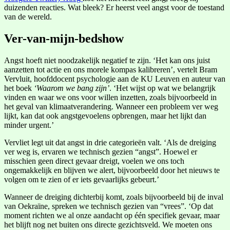
duizenden reacties. Wat bleek? Er heerst veel angst voor de toestand
van de wereld.
Ver-van-mijn-bedshow
Angst hoeft niet noodzakelijk negatief te zijn. ‘Het kan ons juist
aanzetten tot actie en ons morele kompas kalibreren’, vertelt Bram
Vervluit, hoofddocent psychologie aan de KU Leuven en auteur van
het boek
‘Waarom we bang zijn’
. ‘Het wijst op wat we belangrijk
vinden en waar we ons voor willen inzetten, zoals bijvoorbeeld in
het geval van klimaatverandering. Wanneer een probleem ver weg
lijkt, kan dat ook angstgevoelens opbrengen, maar het lijkt dan
minder urgent.’
Vervliet legt uit dat angst in drie categorieën valt. ‘Als de dreiging
ver weg is, ervaren we technisch gezien “angst”. Hoewel er
misschien geen direct gevaar dreigt, voelen we ons toch
ongemakkelijk en blijven we alert, bijvoorbeeld door het nieuws te
volgen om te zien of er iets gevaarlijks gebeurt.’
Wanneer de dreiging dichterbij komt, zoals bijvoorbeeld bij de inval
van Oekraïne, spreken we technisch gezien van “vrees”. ‘Op dat
moment richten we al onze aandacht op één specifiek gevaar, maar
het blijft nog net buiten ons directe gezichtsveld. We moeten ons