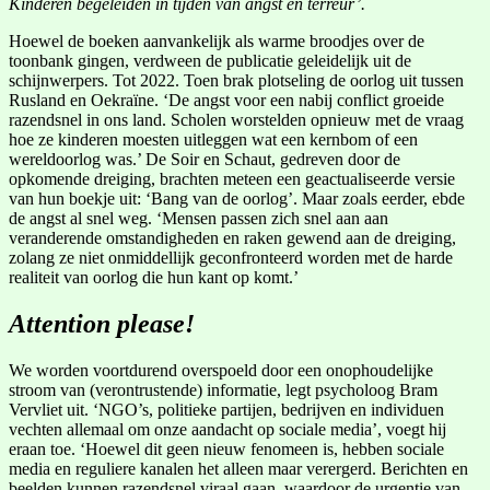
Kinderen begeleiden in tijden van angst en terreur’.
Hoewel de boeken aanvankelijk als warme broodjes over de
toonbank gingen, verdween de publicatie geleidelijk uit de
schijnwerpers. Tot 2022. Toen brak plotseling de oorlog uit tussen
Rusland en Oekraïne. ‘De angst voor een nabij conflict groeide
razendsnel in ons land. Scholen worstelden opnieuw met de vraag
hoe ze kinderen moesten uitleggen wat een kernbom of een
wereldoorlog was.’ De Soir en Schaut, gedreven door de
opkomende dreiging, brachten meteen een geactualiseerde versie
van hun boekje uit: ‘Bang van de oorlog’. Maar zoals eerder, ebde
de angst al snel weg. ‘Mensen passen zich snel aan aan
veranderende omstandigheden en raken gewend aan de dreiging,
zolang ze niet onmiddellijk geconfronteerd worden met de harde
realiteit van oorlog die hun kant op komt.’
Attention please!
We worden voortdurend overspoeld door een onophoudelijke
stroom van (verontrustende) informatie, legt psycholoog Bram
Vervliet uit. ‘NGO’s, politieke partijen, bedrijven en individuen
vechten allemaal om onze aandacht op sociale media’, voegt hij
eraan toe. ‘Hoewel dit geen nieuw fenomeen is, hebben sociale
media en reguliere kanalen het alleen maar verergerd. Berichten en
beelden kunnen razendsnel viraal gaan, waardoor de urgentie van