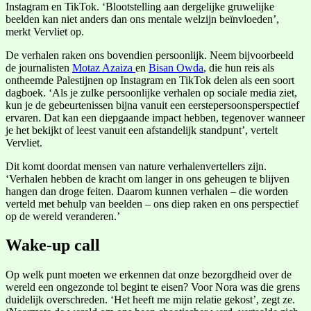
Instagram en TikTok. ‘Blootstelling aan dergelijke gruwelijke
beelden kan niet anders dan ons mentale welzijn beïnvloeden’,
merkt Vervliet op.
De verhalen raken ons bovendien persoonlijk. Neem bijvoorbeeld
de journalisten
Motaz Azaiza
en
Bisan Owda
, die hun reis als
ontheemde Palestijnen op Instagram en TikTok delen als een soort
dagboek. ‘Als je zulke persoonlijke verhalen op sociale media ziet,
kun je de gebeurtenissen bijna vanuit een eerstepersoonsperspectief
ervaren. Dat kan een diepgaande impact hebben, tegenover wanneer
je het bekijkt of leest vanuit een afstandelijk standpunt’, vertelt
Vervliet.
Dit komt doordat mensen van nature verhalenvertellers zijn.
‘Verhalen hebben de kracht om langer in ons geheugen te blijven
hangen dan droge feiten. Daarom kunnen verhalen – die worden
verteld met behulp van beelden – ons diep raken en ons perspectief
op de wereld veranderen.’
Wake-up call
Op welk punt moeten we erkennen dat onze bezorgdheid over de
wereld een ongezonde tol begint te eisen? Voor Nora was die grens
duidelijk overschreden. ‘Het heeft me mijn relatie gekost’, zegt ze.