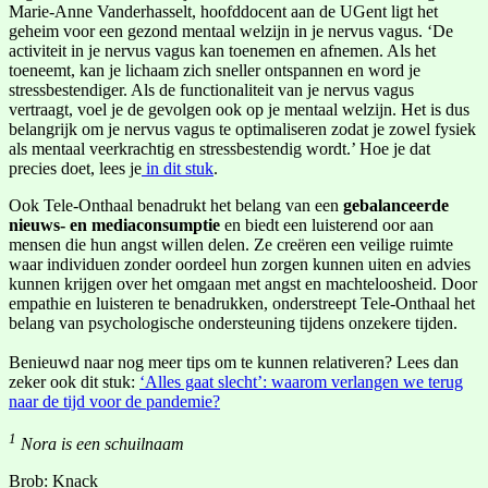
Marie-Anne Vanderhasselt, hoofddocent aan de UGent ligt het
geheim voor een gezond mentaal welzijn in je nervus vagus. ‘De
activiteit in je nervus vagus kan toenemen en afnemen. Als het
toeneemt, kan je lichaam zich sneller ontspannen en word je
stressbestendiger. Als de functionaliteit van je nervus vagus
vertraagt, voel je de gevolgen ook op je mentaal welzijn. Het is dus
belangrijk om je nervus vagus te optimaliseren zodat je zowel fysiek
als mentaal veerkrachtig en stressbestendig wordt.’ Hoe je dat
precies doet, lees je
in dit stuk
.
Ook Tele-Onthaal benadrukt het belang van een
gebalanceerde
nieuws- en mediaconsumptie
en biedt een luisterend oor aan
mensen die hun angst willen delen. Ze creëren een veilige ruimte
waar individuen zonder oordeel hun zorgen kunnen uiten en advies
kunnen krijgen over het omgaan met angst en machteloosheid. Door
empathie en luisteren te benadrukken, onderstreept Tele-Onthaal het
belang van psychologische ondersteuning tijdens onzekere tijden.
Benieuwd naar nog meer tips om te kunnen relativeren? Lees dan
zeker ook dit stuk:
‘Alles gaat slecht’: waarom verlangen we terug
naar de tijd voor de pandemie?
1
Nora is een schuilnaam
Brob: Knack