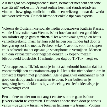
Als het gaat om copingmechanismen, bestaat er niet echt een ‘one
size fits all’-oplossing. Je kunt online heel wat standaardadvies
vinden – beweging, zonlicht, meditatie en zelfzorg – maar dat werkt
niet voor iedereen. Ontdek hieronder enkele tips van experts.
Volgens de Oostenrijkse sociale media onderzoeker Kathrin Karsay,
van de Universiteit van Wenen, is het hoe dan ook een goed idee
om
minder op je gsm te zitten.
‘Het wordt vaak gezegd en het is
vanzelfsprekend, maar het kan echt helpen om minder tijd door te
brengen op sociale media. Probeer zeker ’s avonds voor het slapen
en ’s ochtends na het opstaan je smartphone te vermijden. Mensen
zijn dan vatbaarder voor negatief denken. Ik beperk mezelf
bijvoorbeeld tot slechts 15 minuten per dag op TikTok’, zegt ze.
‘Voor apps zoals TikTok moet je in het achterhoofd houden dat het
voornamelijk een entertainment-app is. Het is dus niet bedoeld om in
contact te blijven met je vrienden. Als je graag wil ontspannen is het
goed om dat op andere manieren te doen. Naar buiten en je
omgeving herontdekken is bijvoorbeeld geen slecht idee als je je
overweldigd voelt.
Een andere manier om met angst en stress om te gaan is door
je
veerkracht
te vergroten. Dat onder andere doen door je nervus
vagus – de zenuw tussen je brein en lichaam – te trainen. Volgens