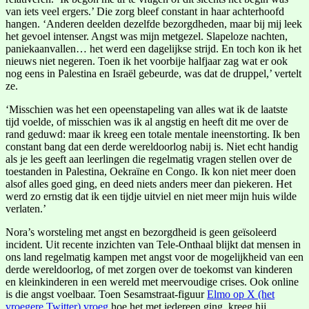
van iets veel ergers.’ Die zorg bleef constant in haar achterhoofd
hangen. ‘Anderen deelden dezelfde bezorgdheden, maar bij mij leek
het gevoel intenser. Angst was mijn metgezel. Slapeloze nachten,
paniekaanvallen… het werd een dagelijkse strijd. En toch kon ik het
nieuws niet negeren. Toen ik het voorbije halfjaar zag wat er ook
nog eens in Palestina en Israël gebeurde, was dat de druppel,’ vertelt
ze.
‘Misschien was het een opeenstapeling van alles wat ik de laatste
tijd voelde, of misschien was ik al angstig en heeft dit me over de
rand geduwd: maar ik kreeg een totale mentale ineenstorting. Ik ben
constant bang dat een derde wereldoorlog nabij is. Niet echt handig
als je les geeft aan leerlingen die regelmatig vragen stellen over de
toestanden in Palestina, Oekraïne en Congo. Ik kon niet meer doen
alsof alles goed ging, en deed niets anders meer dan piekeren. Het
werd zo ernstig dat ik een tijdje uitviel en niet meer mijn huis wilde
verlaten.’
Nora’s worsteling met angst en bezorgdheid is geen geïsoleerd
incident. Uit recente inzichten van Tele-Onthaal blijkt dat mensen in
ons land regelmatig kampen met angst voor de mogelijkheid van een
derde wereldoorlog, of met zorgen over de toekomst van kinderen
en kleinkinderen in een wereld met meervoudige crises. Ook online
is die angst voelbaar. Toen Sesamstraat-figuur
Elmo op X (het
vroegere Twitter) vroeg
hoe het met iedereen ging, kreeg hij