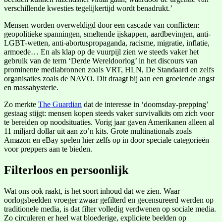
verschillende kwesties tegelijkertijd wordt benadrukt.’
Mensen worden overweldigd door een cascade van conflicten:
geopolitieke spanningen, smeltende ijskappen, aardbevingen, anti-
LGBT-wetten, anti-abortuspropaganda, racisme, migratie, inflatie,
armoede… En als klap op de vuurpijl zien we steeds vaker het
gebruik van de term ‘Derde Wereldoorlog’ in het discours van
prominente mediabronnen zoals VRT, HLN, De Standaard en zelfs
organisaties zoals de NAVO. Dit draagt bij aan een groeiende angst
en massahysterie.
Zo merkte
The Guardian
dat de interesse in ‘doomsday-prepping’
gestaag stijgt: mensen kopen steeds vaker survivalkits om zich voor
te bereiden op noodsituaties. Vorig jaar gaven Amerikanen alleen al
11 miljard dollar uit aan zo’n kits. Grote multinationals zoals
Amazon en eBay spelen hier zelfs op in door speciale categorieën
voor preppers aan te bieden.
Filterloos en persoonlijk
Wat ons ook raakt, is het soort inhoud dat we zien. Waar
oorlogsbeelden vroeger zwaar gefilterd en gecensureerd werden op
traditionele media, is dat filter volledig verdwenen op sociale media.
Zo circuleren er heel wat bloederige, expliciete beelden op