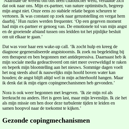
‘Naarmate de wereld om ons heen chaotischer werd, vertaalde zich
dat ook naar ons. Mijn ex-partner, van nature optimistisch, begreep
mijn angst niet. Onze eens zo stabiele relatie begon scheuren te
vertonen. Ik was constant op zoek naar geruststelling en vergat hem
daarbij.’ Hun ruzies werden frequenter. ‘Op een gegeven moment
had mijn ex-partner er genoeg van. De emotionele tol van mijn angst
en de groeiende afstand tussen ons leidden tot het pijnlijke besluit
om uit elkaar te gaan.’
Dat was voor haar een wake-up call. ‘Ik zocht hulp en kreeg de
diagnose gegeneraliseerde angststoornis. Ik zoek nu begeleiding bij
een therapeut en ben begonnen met antidepressiva. Daarnaast heb ik
mijn sociale media gedeactiveerd om niet meer overweldigd te raken
en beperk mijn blootstelling aan het nieuws. Sommige dagen voelt
het nog steeds alsof ik nauwelijks mijn hoofd boven water kan
houden; de angst blijft altijd wel in mijn achterhoofd hangen. Maar
ik denk dat ik mijn eigen copingmechanismen heb gevonden.’
Nora is ook weer begonnen met lesgeven. ‘Ik zie mijn rol als
leerkracht nu anders. Het is geen last, maar mijn levenslijn. Ik zie het
als mijn missie om hen door deze turbulente tijden te leiden en
samen hoopvol naar de toekomst te kijken.’
Gezonde copingmechanismen