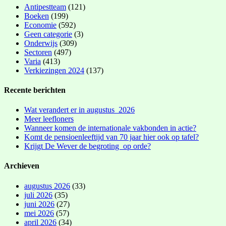
Antipestteam
(121)
Boeken
(199)
Economie
(592)
Geen categorie
(3)
Onderwijs
(309)
Sectoren
(497)
Varia
(413)
Verkiezingen 2024
(137)
Recente berichten
Wat verandert er in augustus 2026
Meer leefloners
Wanneer komen de internationale vakbonden in actie?
Komt de pensioenleeftijd van 70 jaar hier ook op tafel?
Krijgt De Wever de begroting op orde?
Archieven
augustus 2026
(33)
juli 2026
(35)
juni 2026
(27)
mei 2026
(57)
april 2026
(34)