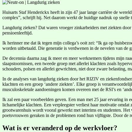
Huisarts Staf Henderickx heeft in zijn 47 jaar lange carrière de were
complex”, schrijft hij. Net daarom werkt de huidige nadruk op snelle 
Langdurig zieken? Dat waren vroeger zinkarbeiders met ziekten door 
pensioenleeftijd.
Ik herinner me dat ik tegen mijn collega’s ooit zei: “Ik ga op huisbez
worden uitbetaald. Die generatie is verdwenen in de nevelen van de g
De decennia daarna zag ik meer en meer werknemers tijdens mijn raad
slaapstoornissen, een tweede groep met allerlei klachten zoals hyperven
schouders, polsen en allerlei gewrichten, niet door zware belasting,
In de analyses van langdurig zieken door het RIZIV en ziekenfondse
klachten en een groep ‘andere ziekten’. Elke groep is verantwoordeli
musculoskeletale aandoeningen komen overeen met de RSI’s en ‘andere
Ik zal een paar voorbeelden geven. Een man met 25 jaar ervaring in e
lichamelijke klachten. Een verpleegster verliest haar motivatie omdat 
grootwarenhuis wordt vooral gewerkt met interims en studenten. Het v
poetsvrouwen geraken in de problemen rond hun vijftigste. Door de re
Wat is er veranderd op de werkvloer?