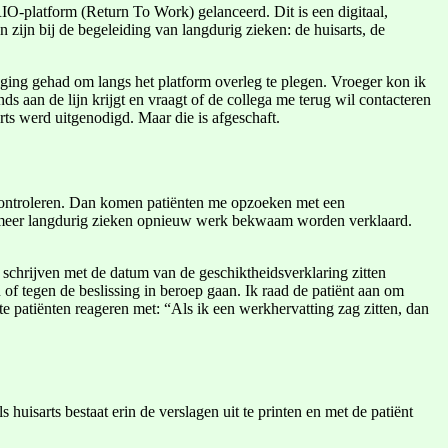
RIO-platform (Return To Work) gelanceerd. Dit is een digitaal,
zijn bij de begeleiding van langdurig zieken: de huisarts, de
iging gehad om langs het platform overleg te plegen. Vroeger kon ik
s aan de lijn krijgt en vraagt of de collega me terug wil contacteren
ts werd uitgenodigd. Maar die is afgeschaft.
 controleren. Dan komen patiënten me opzoeken met een
en meer langdurig zieken opnieuw werk bekwaam worden verklaard.
d schrijven met de datum van de geschiktheidsverklaring zitten
 of tegen de beslissing in beroep gaan. Ik raad de patiënt aan om
te patiënten reageren met: “Als ik een werkhervatting zag zitten, dan
huisarts bestaat erin de verslagen uit te printen en met de patiënt