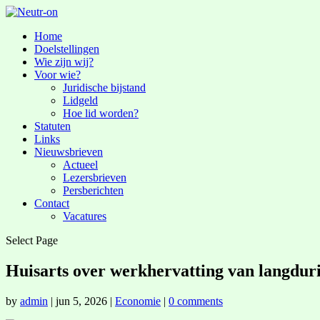
Home
Doelstellingen
Wie zijn wij?
Voor wie?
Juridische bijstand
Lidgeld
Hoe lid worden?
Statuten
Links
Nieuwsbrieven
Actueel
Lezersbrieven
Persberichten
Contact
Vacatures
Select Page
Huisarts over werkhervatting van langdur
by
admin
|
jun 5, 2026
|
Economie
|
0 comments