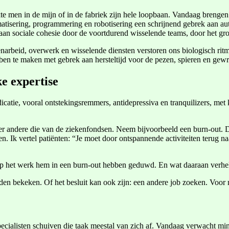
te men in de mijn of in de fabriek zijn hele loopbaan. Vandaag brengen 
matisering, programmering en robotisering een schrijnend gebrek aan a
 aan sociale cohesie door de voortdurend wisselende teams, door het gro
genarbeid, overwerk en wisselende diensten verstoren ons biologisch rit
bben te maken met gebrek aan hersteltijd voor de pezen, spieren en gewri
e expertise
catie, vooral ontstekingsremmers, antidepressiva en tranquilizers, met 
andere die van de ziekenfondsen. Neem bijvoorbeeld een burn-out. De 
en. Ik vertel patiënten: “Je moet door ontspannende activiteiten terug 
op het werk hem in een burn-out hebben geduwd. En wat daaraan verhel
den bekeken. Of het besluit kan ook zijn: een andere job zoeken. Voor me
Specialisten schuiven die taak meestal van zich af. Vandaag verwacht mi