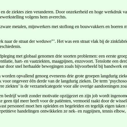
ld en de ziektes zien veranderen. Door onzekerheid en hoge werkdruk val
tewerkstelling volgens hem averechts.
zware metalen, mijnwerkers met stoflong en bouwvakkers en boeren met
oek naar de straat der weduwe”’. Het was een straat vlak bij de zinkfabr
eschiedenis.
pleging met globaal genomen drie soorten problemen: een eerste groep
tilatie, hart- en vaatziekten, maagpijnen, enzovoort. Tenslotte een derde
 maar door snel herhaalde bewegingen zoals bijvoorbeeld bij bandwerk en
n worden opvallend genoeg eveneens drie grote groepen langdurig ziek
jk voor ongeveer één derde van de langdurig zieken. De term ‘psychosoci
 ziekten’ is de verzamelcategorie voor alle overige aandoeningen zoal
en bedrijf wordt zonder motivatie opzijgezet en zijn job wordt ingenom
ze geen tijd meer heeft voor de patiënten, vermoeid raakt door de wisse
ast personeel moet hen opleiden en begeleiden en tegelijk eigen taken u
petitieve handelingen ontwikkelen ze nek- en rugpijnen, tennis elbow, 