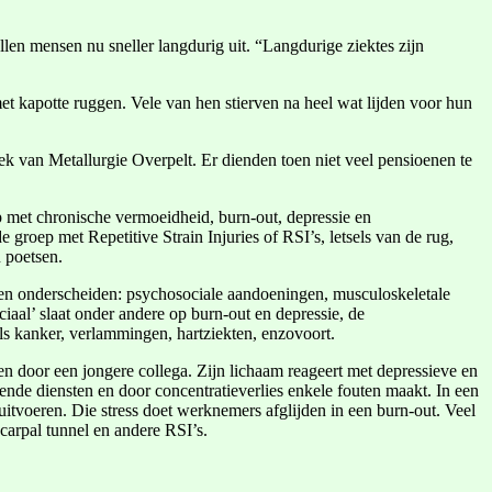
len mensen nu sneller langdurig uit. “Langdurige ziektes zijn
 kapotte ruggen. Vele van hen stierven na heel wat lijden voor hun
iek van Metallurgie Overpelt. Er dienden toen niet veel pensioenen te
 met chronische vermoeidheid, burn-out, depressie en
 groep met Repetitive Strain Injuries of RSI’s, letsels van de rug,
 poetsen.
en onderscheiden: psychosociale aandoeningen, musculoskeletale
aal’ slaat onder andere op burn-out en depressie, de
s kanker, verlammingen, hartziekten, enzovoort.
en door een jongere collega. Zijn lichaam reageert met depressieve en
lende diensten en door concentratieverlies enkele fouten maakt. In een
itvoeren. Die stress doet werknemers afglijden in een burn-out. Veel
carpal tunnel en andere RSI’s.