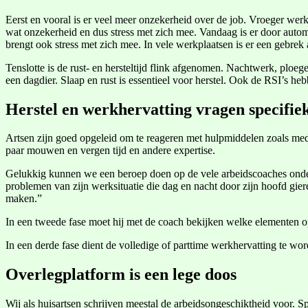
Eerst en vooral is er veel meer onzekerheid over de job. Vroeger werk
wat onzekerheid en dus stress met zich mee. Vandaag is er door auto
brengt ook stress met zich mee. In vele werkplaatsen is er een gebrek
Tenslotte is de rust- en hersteltijd flink afgenomen. Nachtwerk, ploe
een dagdier. Slaap en rust is essentieel voor herstel. Ook de RSI’s he
Herstel en werkhervatting vragen specifiek
Artsen zijn goed opgeleid om te reageren met hulpmiddelen zoals medi
paar mouwen en vergen tijd en andere expertise.
Gelukkig kunnen we een beroep doen op de vele arbeidscoaches onder 
problemen van zijn werksituatie die dag en nacht door zijn hoofd gier
maken.”
In een tweede fase moet hij met de coach bekijken welke elementen 
In een derde fase dient de volledige of parttime werkhervatting te wor
Overlegplatform is een lege doos
Wij als huisartsen schrijven meestal de arbeidsongeschiktheid voor. 