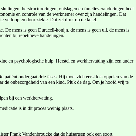
sluitingen, herstructureringen, ontslagen en functieveranderingen heel
utonomie en controle van de werknemer over zijn handelingen. Dat
te verloop en door ziekte. Dat zet druk op de ketel.
me. De mens is geen Duracell-konijn, de mens is geen uil, de mens is
chten bij repetitieve handelingen.
kine en psychologische hulp. Herstel en werkhervatting zijn een ander
patiënt ondergaat drie fases. Hij moet zich eerst loskoppelen van de
naar de onbezorgdheid van een kind. Pluk de dag. Om je hoofd vrij te
pen bij een werkhervatting.
dicatie is in dit proces weinig plaats.
nister Frank Vandenbroucke dat de huisartsen ook een soort