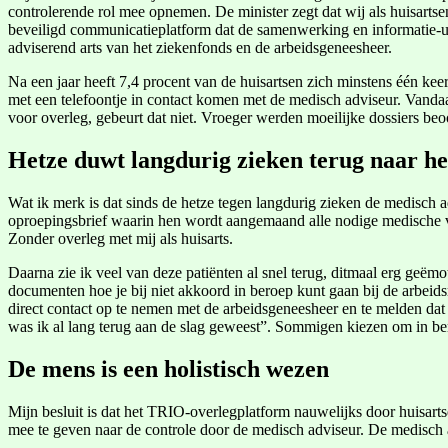
controlerende rol mee opnemen. De minister zegt dat wij als huisartse
beveiligd communicatieplatform dat de samenwerking en informatie-uitw
adviserend arts van het ziekenfonds en de arbeidsgeneesheer.
Na een jaar heeft 7,4 procent van de huisartsen zich minstens één ke
met een telefoontje in contact komen met de medisch adviseur. Vandaag 
voor overleg, gebeurt dat niet. Vroeger werden moeilijke dossiers be
Hetze duwt langdurig zieken terug naar h
Wat ik merk is dat sinds de hetze tegen langdurig zieken de medisch
oproepingsbrief waarin hen wordt aangemaand alle nodige medische v
Zonder overleg met mij als huisarts.
Daarna zie ik veel van deze patiënten al snel terug, ditmaal erg geëm
documenten hoe je bij niet akkoord in beroep kunt gaan bij de arbeidsr
direct contact op te nemen met de arbeidsgeneesheer en te melden dat h
was ik al lang terug aan de slag geweest”. Sommigen kiezen om in be
De mens is een holistisch wezen
Mijn besluit is dat het TRIO-overlegplatform nauwelijks door huisartsen
mee te geven naar de controle door de medisch adviseur. De medisch a