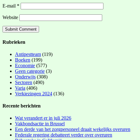
E-mail
*
Website
Rubrieken
Antipestteam
(119)
Boeken
(199)
Economie
(577)
Geen categorie
(3)
Onderwijs
(308)
Sectoren
(490)
Varia
(406)
Verkiezingen 2024
(136)
Recente berichten
Wat verandert er in juli 2026
Vakbondsactie in Brussel
Een derde van het zorgpersoneel draait wekelijks overuren
Federale regering debatteert verder over overuren