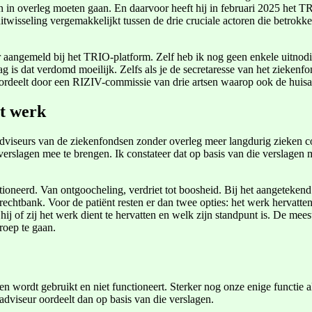
n in overleg moeten gaan. En daarvoor heeft hij in februari 2025 het T
isseling vergemakkelijkt tussen de drie cruciale actoren die betrokken 
er aangemeld bij het TRIO-platform. Zelf heb ik nog geen enkele uitnod
is dat verdomd moeilijk. Zelfs als je de secretaresse van het ziekenfond
oordeelt door een RIZIV-commissie van drie artsen waarop ook de huisar
et werk
 adviseurs van de ziekenfondsen zonder overleg meer langdurig zieken
erslagen mee te brengen. Ik constateer dat op basis van die verslag
otioneerd. Van ontgoocheling, verdriet tot boosheid. Bij het aangeteken
echtbank. Voor de patiënt resten er dan twee opties: het werk hervatten
ij of zij het werk dient te hervatten en welk zijn standpunt is. De mees
roep te gaan.
 wordt gebruikt en niet functioneert. Sterker nog onze enige functie als 
dviseur oordeelt dan op basis van die verslagen.