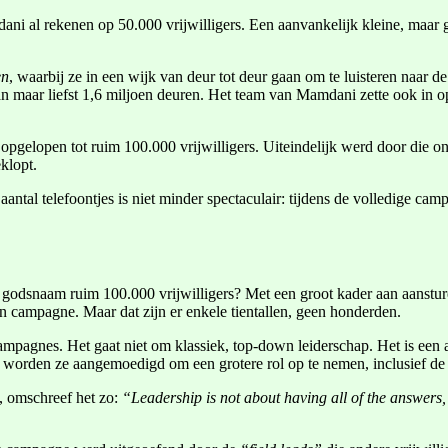
ani al rekenen op 50.000 vrijwilligers. Een aanvankelijk kleine, maar
en
, waarbij ze in een wijk van deur tot deur gaan om te luisteren naar d
an maar liefst 1,6 miljoen deuren. Het team van Mamdani zette ook in o
 opgelopen tot ruim 100.000 vrijwilligers. Uiteindelijk werd door die o
eklopt.
aantal telefoontjes is niet minder spectaculair: tijdens de volledige cam
n godsnaam ruim 100.000 vrijwilligers? Met een groot kader aan aanstur
’n campagne. Maar dat zijn er enkele tientallen, geen honderden.
ampagnes. Het gaat niet om klassiek, top-down leiderschap. Het is een a
n worden ze aangemoedigd om een grotere rol op te nemen, inclusief de 
 omschreef het zo:
“Leadership is not about having all of the answers, 