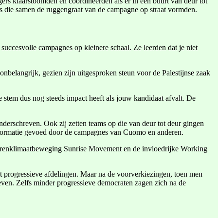
gers klaarstoomden en coördineerden als er in een buurt van deur tot
rs die samen de ruggengraat van de campagne op straat vormden.
succesvolle campagnes op kleinere schaal. Ze leerden dat je niet
nbelangrijk, gezien zijn uitgesproken steun voor de Palestijnse zaak
 stem dus nog steeds impact heeft als jouw kandidaat afvalt. De
derschreven. Ook zij zetten teams op die van deur tot deur gingen
sinformatie gevoed door de campagnes van Cuomo en anderen.
ongerenklimaatbeweging Sunrise Movement en de invloedrijke Working
t progressieve afdelingen. Maar na de voorverkiezingen, toen men
even. Zelfs minder progressieve democraten zagen zich na de