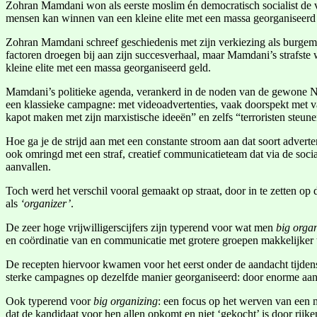
Zohran Mamdani won als eerste moslim én democratisch socialist de ve
mensen kan winnen van een kleine elite met een massa georganiseerd
Zohran Mamdani schreef geschiedenis met zijn verkiezing als burgemee
factoren droegen bij aan zijn succesverhaal, maar Mamdani’s strafste
kleine elite met een massa georganiseerd geld.
Mamdani’s politieke agenda, verankerd in de noden van de gewone Ne
een klassieke campagne: met videoadvertenties, vaak doorspekt met 
kapot maken met zijn marxistische ideeën” en zelfs “terroristen steun
Hoe ga je de strijd aan met een constante stroom aan dat soort advert
ook omringd met een straf, creatief communicatieteam dat via de soci
aanvallen.
Toch werd het verschil vooral gemaakt op straat, door in te zetten op
als
‘organizer’
.
De zeer hoge vrijwilligerscijfers zijn typerend voor wat men
big orga
en coördinatie van en communicatie met grotere groepen makkelijker
De recepten hiervoor kwamen voor het eerst onder de aandacht tijde
sterke campagnes op dezelfde manier georganiseerd: door enorme aant
Ook typerend voor
big organizing
: een focus op het werven van een m
dat de kandidaat voor hen allen opkomt en niet ‘gekocht’ is door rijken