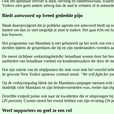
Ook het openbaar vervoer is duur, onveilig en onbetrouwbaar, waard
Yorkers zien geen andere uitweg dan de stad te verlaten of in armoede
Biedt antwoord op breed gedeelde pijn
Maak daaropvolgend dat je politieke agenda een antwoord biedt op ee
luistert om dan zo snel mogelijk je punt te maken. Het gaat écht om l
kan bouwen.
Het programma van Mamdani is niet gebaseerd op het werk van een den
deelden tijdens de gesprekken die hij en zijn medestanders voerden 
De meest zichtbare verkiezingsbelofte: betaalbaar wonen door het bev
aanbieden van betaalbaar voedsel via kruidenierszaken die door de st
Dat zijn enkele van de strijdpunten die stuk voor stuk het verschil
de gewone New Yorker opnieuw centraal stond:
“We will fight for y
Op de verkiezingsdag bleek dat de Mamdani-campagne mensen echt ie
duidelijk vóór Mamdani en zijn beleidsvoorstellen was, eerder dan t
Dezelfde exitpoll polste ook naar de kwaliteiten die er uitsprongen b
(29 procent). Cuomo moest het vooral hebben van zijn ervaring (50 proc
Werf supporters en geef ze een rol