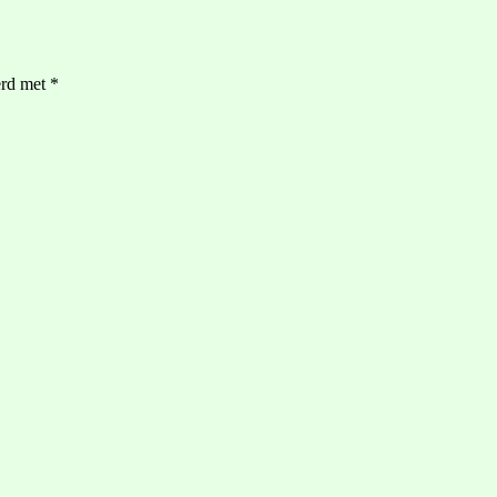
erd met
*