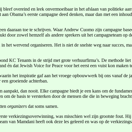
j bleef overeind en leek onvermoeibaar in het afslaan van politieke a
t aan Obama’s eerste campagne deed denken, maar dan met een inhoud d
lleen daaraan toe te schrijven. Waar Andrew Cuomo zijn campagne baseer
kt door zowel hemzelf als andere sprekers uit het campagneteam op 
et wervend organiseren. Het is niet de snelste weg naar succes, maar w
sbond KC Tenants in de strijd met grote verhuurfirma’s. De methode lie
 land én dat Jewish Voice for Peace voor het eerst een vuist kon maken
 waarin het inspiratie gaf aan het vroege opbouwwerk bij ons vanaf de j
 een groeiende achterban.
 slim aanpakt, dan nooit. Elke campagne biedt je een kans om de funda
en om de basis te versterken door de mensen die die in beweging bracht
tten
organizers
dat soms samen.
eerste verkiezingsoverwinning, was misschien wel zijn grootste fout. H
team van Mamdani heeft ook deze les geleerd en was op de verkiezingsa