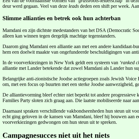
Eén van de voornaamste vormen van “
grassroots-
leiderschap” in de
deur werd gegaan. Veel van deze
leads
deden een shift per week. Aan
Slimme allianties en betrek ook hun achterban
Mamdani en zijn dichtste medestanders van het DSA (Democratic Social
alleen kan winnen tegen dergelijk machtige tegenstanders.
Daarom ging Mamdani een alliantie aan met een andere kandidaat-burge
hem een doelwit maakte van ongefundeerde beschuldigingen van anti
In de voorverkiezingen in New York geldt een systeem van
‘ranked ch
alliantie met Lander betekende dat zowel Mamdani als Lander hun sup
Belangrijke anti-zionistische Joodse actiegroepen zoals Jewish Voic
om, met een focus op buurten met een sterke Joodse aanwezigheid, g
De alliantievorming bleef echter niet beperkt tot andere progressie
Families Party sloten zich graag aan. Die laatste mobiliseerde naar aa
Daarnaast spraken verschillende vakbondseenheden hun steun uit voor
echt ging geloven in de kansen van Mamdani, bleef hij bouwen aan ee
voorverkiezingen gedwongen om hun steun uit te spreken.
Campagnesucces niet uit het niets