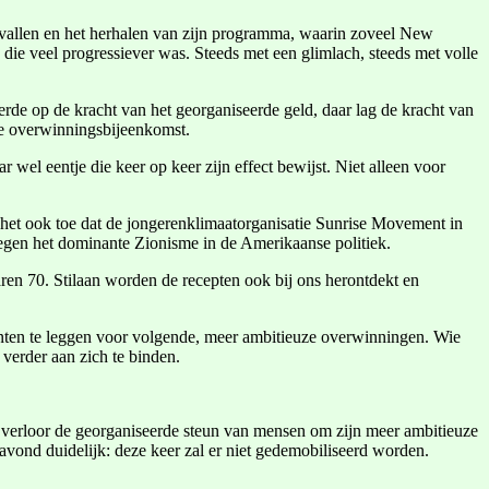
anvallen en het herhalen van zijn programma, waarin zoveel New
ie veel progressiever was. Steeds met een glimlach, steeds met volle
de op de kracht van het georganiseerde geld, daar lag de kracht van
de overwinningsbijeenkomst.
el eentje die keer op keer zijn effect bewijst. Niet alleen voor
t het ook toe dat de jongerenklimaatorganisatie Sunrise Movement in
 tegen het dominante Zionisme in de Amerikaanse politiek.
aren 70. Stilaan worden de recepten ook bij ons herontdekt en
menten te leggen voor volgende, meer ambitieuze overwinningen. Wie
 verder aan zich te binden.
ij verloor de georganiseerde steun van mensen om zijn meer ambitieuze
vond duidelijk: deze keer zal er niet gedemobiliseerd worden.