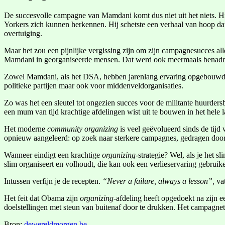
De succesvolle campagne van Mamdani komt dus niet uit het niets. Hi
Yorkers zich kunnen herkennen. Hij schetste een verhaal van hoop da
overtuiging.
Maar het zou een pijnlijke vergissing zijn om zijn campagnesucces a
Mamdani in georganiseerde mensen. Dat werd ook meermaals benadru
Zowel Mamdani, als het DSA, hebben jarenlang ervaring opgebouwd in h
politieke partijen maar ook voor middenveldorganisaties.
Zo was het een sleutel tot ongezien succes voor de militante huurder
een mum van tijd krachtige afdelingen wist uit te bouwen in het hele
Het moderne
community organizing
is veel geëvolueerd sinds de tijd
opnieuw aangeleerd: op zoek naar sterkere campagnes, gedragen door
Wanneer eindigt een krachtige
organizing
-strategie? Wel, als je het
slim organiseert en volhoudt, die kan ook een verlieservaring gebruik
Intussen verfijn je de recepten.
“Never a failure, always a lesson”,
va
Het feit dat Obama zijn
organizing
-afdeling heeft opgedoekt na zijn 
doelstellingen met steun van buitenaf door te drukken. Het campagne
Bron:
dewereldmorgen.be