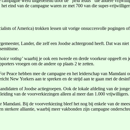
ze campagne werd uitgeoefend door de
“field leads”
die andere vrijwilli
 het eind van de campagne waren ze met 700 van die super-vrijwillige
ists of America) trokken lessen uit vorige onsuccesvolle pogingen of 
meester, Lander, die zelf een Joodse achtergrond heeft. Dat was niet o
semitisme.
oice voting’
waarbij je ook een tweede en derde voorkeur opgeeft en je
porters vroegen om de andere op plaats 2 te zetten.
e For Peace hebben mee de campagne en het leiderschap van Mamdani on
ericht New Yorkers aan te spreken en de strijd aan te gaan met de de
ve kandidaten of Joodse actiegroepen. Ook de lokale afdeling van de j
nleiding van de voorverkiezingen alleen al meer dan 1.000 vrijwilligers.
 Mamdani. Bij de voorverkiezing bleef het nog bij enkele van de mees
n sterkere alliantie, waarbij meer vakbonden zijn campagne onderschr