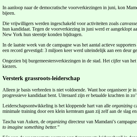
In aanloop naar de democratische voorverkiezingen in juni, kon Mamd
bijeen.
Die vrijwilligers werden ingeschakeld voor activiteiten zoals
canvass
hun kandidaat. Tegen de voorverkiezing in juni werd er aangeklopt a
New York hun steentje konden bijdragen.
In de laatste week van de campagne was het aantal actieve supporters
een record gevestigd: 3 miljoen keer werd uiteindelijk aan een deur g
Ongezien bij burgemeestersverkiezingen in de stad. Het cijfer van het 
kiezers.
Versterk grassroots-leiderschap
Alleen je basis verbreden is niet voldoende. Want hoe organiseer je i
progressieve kandidaat bent. Uiteraard zijn er betaalde krachten in zo
Leiderschapsontwikkeling is het kloppende hart van alle
organizing
c
minimale training door een klein kernteam gaan zij zelf aan de slag e
Tascha van Auken, de
organizing
directeur van Mamdani’s campagne,
to imagine something better.”