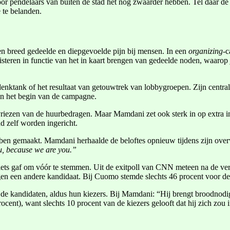
oor pendelaars van buiten de stad het nog zwaarder hebben. Tel daar 
 te belanden.
n breed gedeelde en diepgevoelde pijn bij mensen. In een
organizing-
c
uisteren in functie van het in kaart brengen van gedeelde noden, waarop 
ktank of het resultaat van getouwtrek van lobbygroepen. Zijn centrale
aan het begin van de campagne.
riezen van de huurbedragen. Maar Mamdani zet ook sterk in op extra inv
ad zelf worden ingericht.
 hebben gemaakt. Mamdani herhaalde de beloftes opnieuw tijdens zijn o
ou, because we are you.”
ts gaf om vóór te stemmen. Uit de exitpoll van CNN meteen na de ver
égen een andere kandidaat. Bij Cuomo stemde slechts 46 procent voor d
ij de kandidaten, aldus hun kiezers. Bij Mamdani: “Hij brengt broodnodi
ent), want slechts 10 procent van de kiezers gelooft dat hij zich zou i