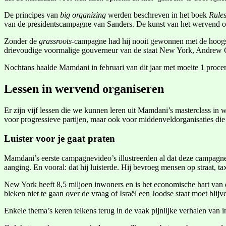
De principes van
big organizing
werden beschreven in het boek
Rule
van de presidentscampagne van Sanders. De kunst van het wervend o
Zonder de
grassroots
-campagne had hij nooit gewonnen met de hoogst
drievoudige voormalige gouverneur van de staat New York, Andrew 
Nochtans haalde Mamdani in februari van dit jaar met moeite 1 proc
Lessen in wervend organiseren
Er zijn vijf lessen die we kunnen leren uit Mamdani’s masterclass in w
voor progressieve partijen, maar ook voor middenveldorganisaties d
Luister voor je gaat praten
Mamdani’s eerste campagnevideo’s illustreerden al dat deze campagne
aanging. En vooral: dat hij luisterde. Hij bevroeg mensen op straat, t
New York heeft 8,5 miljoen inwoners en is het economische hart van 
bleken niet te gaan over de vraag of Israël een Joodse staat moet bli
Enkele thema’s keren telkens terug in de vaak pijnlijke verhalen van