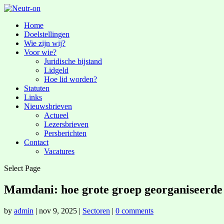
Home
Doelstellingen
Wie zijn wij?
Voor wie?
Juridische bijstand
Lidgeld
Hoe lid worden?
Statuten
Links
Nieuwsbrieven
Actueel
Lezersbrieven
Persberichten
Contact
Vacatures
Select Page
Mamdani: hoe grote groep georganiseerde
by
admin
|
nov 9, 2025
|
Sectoren
|
0 comments