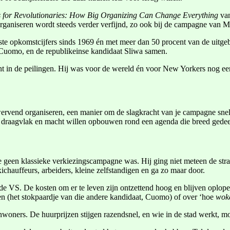
s for Revolutionaries: How Big Organizing Can Change Everything
va
rganiseren wordt steeds verder verfijnd, zo ook bij de campagne van
e opkomstcijfers sinds 1969 én met meer dan 50 procent van de uitge
Cuomo, en de republikeinse kandidaat Sliwa samen.
ent in de peilingen. Hij was voor de wereld én voor New Yorkers nog 
ervend organiseren, een manier om de slagkracht van je campagne snel en 
ie draagvlak en macht willen opbouwen rond een agenda die breed gedee
 geen klassieke verkiezingscampagne was. Hij ging niet meteen de stra
axichauffeurs, arbeiders, kleine zelfstandigen en ga zo maar door.
de VS. De kosten om er te leven zijn ontzettend hoog en blijven oplop
jven (het stokpaardje van die andere kandidaat, Cuomo) of over ‘hoe
wok
 inwoners. De huurprijzen stijgen razendsnel, en wie in de stad werkt,