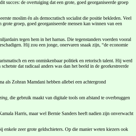
it succes: de overtuiging dat een grote, goed georganiseerde groep
rste moslim én als democratisch socialist die positie bekleden. Veel
 een grote groep, goed georganiseerde mensen kan winnen van een
miljardairs tegen hem in het harnas. Die tegenstanders voerden vooral
schadigen. Hij zou een jonge, onervaren snaak zijn, “de economie
arismatisch en een onmiskenbaar politiek en retorisch talent. Hij werd
chetste dat radicaal anders was dan het beeld in de georkestreerde
a als Zohran Mamdani hebben allebei een achtergrond
zing,
die gebruik maakt van digitale tools om afstand te overbruggen
Kamala Harris, maar wel Bernie Sanders heeft nadien zijn onverwacht
j enkele zeer grote geldschieters. Op die manier weten kiezers ook