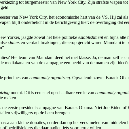
rkiezing tot burgemeester van New York City. Zijn strafste wapen tot d
 geld.
ster van New York City, het economische hart van de VS. Hij zal als ee
 wapen blijft onderbelicht in de berichtgeving hier: de overtuiging dat
w Yorker, jaagde zowat het hele politieke
establishment
en bijna alle 
valse
claims
en verdachtmakingen, die erop gericht waren Mamdani te be
en”.
enties? Het team van Mamdani deed het met klasse. Ja, de man zelf is ch
ale mediakanalen van de campagne een beeld van de man en zijn ideeën s
 de principes van
community organizing.
Opvallend: zowel Barack Obam
nizing
noemt. Dit is een snel opschaalbare versie van
community organi
 te maken.
ns de eerste presidentscampagne van Barack Obama. Niet Joe Biden of 
allen vrijwilligers op de been brengen.
assa aan kleine donaties, eerder dan op het verzamelen van middelen bi
 of bedrijfsleiders die daar nadien iets voor terug willen.