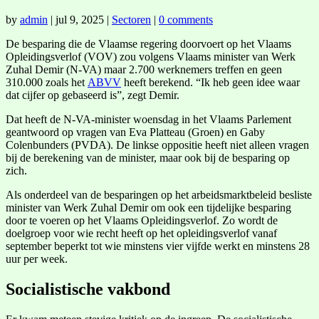
by
admin
|
jul 9, 2025
|
Sectoren
|
0 comments
De besparing die de Vlaamse regering doorvoert op het Vlaams
Opleidingsverlof (VOV) zou volgens Vlaams minister van Werk
Zuhal Demir (N-VA) maar 2.700 werknemers treffen en geen
310.000 zoals het
ABVV
heeft berekend. “Ik heb geen idee waar
dat cijfer op gebaseerd is”, zegt Demir.
Dat heeft de N-VA-minister woensdag in het Vlaams Parlement
geantwoord op vragen van Eva Platteau (Groen) en Gaby
Colenbunders (PVDA). De linkse oppositie heeft niet alleen vragen
bij de berekening van de minister, maar ook bij de besparing op
zich.
Als onderdeel van de besparingen op het arbeidsmarktbeleid besliste
minister van Werk Zuhal Demir om ook een tijdelijke besparing
door te voeren op het Vlaams Opleidingsverlof. Zo wordt de
doelgroep voor wie recht heeft op het opleidingsverlof vanaf
september beperkt tot wie minstens vier vijfde werkt en minstens 28
uur per week.
Socialistische vakbond