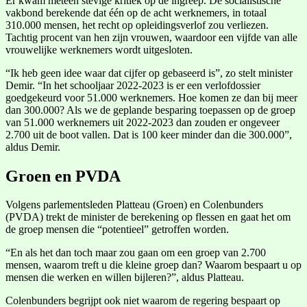
Er kwam meteen stevige kritiek op de ingreep. De socialistische
vakbond berekende dat één op de acht werknemers, in totaal
310.000 mensen, het recht op opleidingsverlof zou verliezen.
Tachtig procent van hen zijn vrouwen, waardoor een vijfde van alle
vrouwelijke werknemers wordt uitgesloten.
“Ik heb geen idee waar dat cijfer op gebaseerd is”, zo stelt minister
Demir. “In het schooljaar 2022-2023 is er een verlofdossier
goedgekeurd voor 51.000 werknemers. Hoe komen ze dan bij meer
dan 300.000? Als we de geplande besparing toepassen op de groep
van 51.000 werknemers uit 2022-2023 dan zouden er ongeveer
2.700 uit de boot vallen. Dat is 100 keer minder dan die 300.000”,
aldus Demir.
Groen en PVDA
Volgens parlementsleden Platteau (Groen) en Colenbunders
(PVDA) trekt de minister de berekening op flessen en gaat het om
de groep mensen die “potentieel” getroffen worden.
“En als het dan toch maar zou gaan om een groep van 2.700
mensen, waarom treft u die kleine groep dan? Waarom bespaart u op
mensen die werken en willen bijleren?”, aldus Platteau.
Colenbunders begrijpt ook niet waarom de regering bespaart op