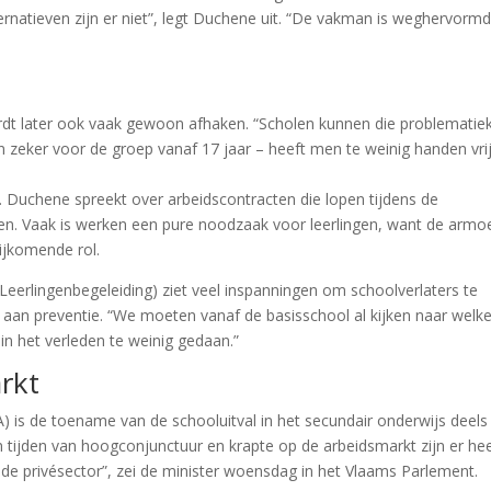
ternatieven zijn er niet”, legt Duchene uit. “De vakman is weghervormd
ordt later ook vaak gewoon afhaken. “Scholen kunnen die problematie
 zeker voor de groep vanaf 17 jaar – heeft men te weinig handen vrij
Duchene spreekt over arbeidscontracten die lopen tijdens de
jpen. Vaak is werken een pure noodzaak voor leerlingen, want de arm
bijkomende rol.
 Leerlingenbegeleiding) ziet veel inspanningen om schoolverlaters te
 aan preventie. “We moeten vanaf de basisschool al kijken naar welk
in het verleden te weinig gedaan.”
rkt
 is de toename van de schooluitval in het secundair onderwijs deels
 tijden van hoogconjunctuur en krapte op de arbeidsmarkt zijn er hee
de privésector”, zei de minister woensdag in het Vlaams Parlement.