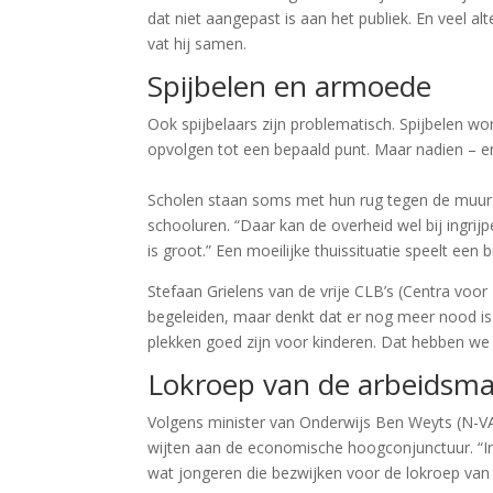
dat niet aangepast is aan het publiek. En veel al
vat hij samen.
Spijbelen en armoede
Ook spijbelaars zijn problematisch. Spijbelen w
opvolgen tot een bepaald punt. Maar nadien – en
Scholen staan soms met hun rug tegen de muur. 
schooluren. “Daar kan de overheid wel bij ingri
is groot.” Een moeilijke thuissituatie speelt een 
Stefaan Grielens van de vrije CLB’s (Centra voor
begeleiden, maar denkt dat er nog meer nood is
plekken goed zijn voor kinderen. Dat hebben we 
Lokroep van de arbeidsma
Volgens minister van Onderwijs Ben Weyts (N-VA)
wijten aan de economische hoogconjunctuur. “In
wat jongeren die bezwijken voor de lokroep van 