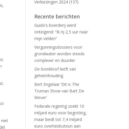
Verkiezingen 2024
(137)
is,
Recente berichten
Guido’s boerderij werd
onteigend: “Ik rij 2,5 uur naar
mijn velden”
Vergunningsdossiers voor
l
grondwater worden steeds
is
complexer en duurder
n
De loonkloof leeft van
geheimhouding
st.
Bert Engelaar ‘Dit is The
Truman Show van Bart De
Wever’
bso
Federale regering zoekt 10
miljard euro voor begroting,
maar biedt tot 7,4 miljard
 niet
euro overheidssteun aan
del