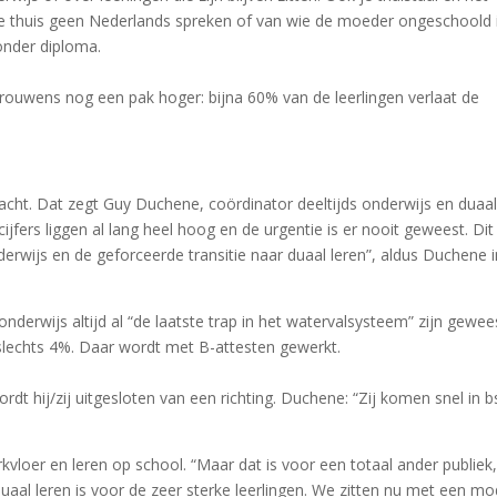
die thuis geen Nederlands spreken of van wie de moeder ongeschoold 
nder diploma.
r trouwens nog een pak hoger: bijna 60% van de leerlingen verlaat de
acht. Dat zegt Guy Duchene, coördinator deeltijds onderwijs en duaa
fers liggen al lang heel hoog en de urgentie is er nooit geweest. Dit 
derwijs en de geforceerde transitie naar duaal leren”, aldus Duchene i
onderwijs altijd al “de laatste trap in het watervalsysteem” zijn gewee
al slechts 4%. Daar wordt met B-attesten gewerkt.
ordt hij/zij uitgesloten van een richting. Duchene: “Zij komen snel in 
kvloer en leren op school. “Maar dat is voor een totaal ander publiek,
Duaal leren is voor de zeer sterke leerlingen. We zitten nu met een mo