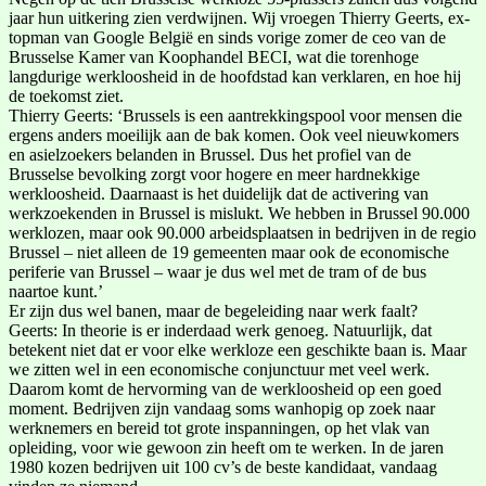
jaar hun uitkering zien verdwijnen. Wij vroegen Thierry Geerts, ex-
topman van Google België en sinds vorige zomer de ceo van de
Brusselse Kamer van Koophandel BECI, wat die torenhoge
langdurige werkloosheid in de hoofdstad kan verklaren, en hoe hij
de toekomst ziet.
Thierry Geerts: ‘Brussels is een aantrekkingspool voor mensen die
ergens anders moeilijk aan de bak komen. Ook veel nieuwkomers
en asielzoekers belanden in Brussel. Dus het profiel van de
Brusselse bevolking zorgt voor hogere en meer hardnekkige
werkloosheid. Daarnaast is het duidelijk dat de activering van
werkzoekenden in Brussel is mislukt. We hebben in Brussel 90.000
werklozen, maar ook 90.000 arbeidsplaatsen in bedrijven in de regio
Brussel – niet alleen de 19 gemeenten maar ook de economische
periferie van Brussel – waar je dus wel met de tram of de bus
naartoe kunt.’
Er zijn dus wel banen, maar de begeleiding naar werk faalt?
Geerts: In theorie is er inderdaad werk genoeg. Natuurlijk, dat
betekent niet dat er voor elke werkloze een geschikte baan is. Maar
we zitten wel in een economische conjunctuur met veel werk.
Daarom komt de hervorming van de werkloosheid op een goed
moment. Bedrijven zijn vandaag soms wanhopig op zoek naar
werknemers en bereid tot grote inspanningen, op het vlak van
opleiding, voor wie gewoon zin heeft om te werken. In de jaren
1980 kozen bedrijven uit 100 cv’s de beste kandidaat, vandaag