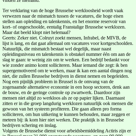
vinden ze niemand.
Ter verklaring van de hoge Brusselse werkloosheid wordt vaak
verwezen naar de mismatch tussen de vacatures, die hoge eisen
stellen aan opleiding en talenkennis, en het enorme reservoir van
kort- of ongeschoolde, eentalig Franstalige Brusselse werklozen.
Maar dat beeld klopt niet helemaal?
Geerts: Zeker niet. Colruyt zoekt mensen, Infrabel, de MIVB, de
lijst is lang, en dat gaat allemaal om vacatures voor kortgeschoolden.
Natuurlijk, die mismatch bestaat wel degelijk, maar naast
opleidingsniveau en talenkennis is obstakel nummer één om aan de
slag te gaan: te weinig zin om te werken. Een bedrijf bedankt voor
wie zonder animo komt solliciteren. Maar iemand die zegt: ik ben
supergemotiveerd om te werken, maar ik kan een aantal dingen nog
niet, die zullen Brusselse bedrijven in dienst nemen en begeleiden.
Nog een pijnlijk probleem in Brussel is de omvang van de
zogenaamde alternatieve economie in een hoop sectoren, denk aan
de bouw, en de geringe controle op zwartwerk. Daardoor zijn
mensen niet altijd zo werkloos als ze op papier lijken. Daarnaast
zitten er in die groep langdurig werklozen natuurlijk ook mensen die
gewoon van het systeem profiteren. Die gaan alleen pro forma
solliciteren, om hun uitkering te kunnen behouden, maar zeggen er
meteen bij: ik kom hier niet werken. Die praktijk is in Brusselse
bedrijven schering en inslag.
Volgens de Brusselse dienst voor arbeidsbemiddeling Actiris zijn er