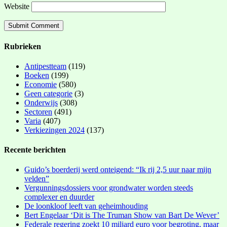
Website
Rubrieken
Antipestteam
(119)
Boeken
(199)
Economie
(580)
Geen categorie
(3)
Onderwijs
(308)
Sectoren
(491)
Varia
(407)
Verkiezingen 2024
(137)
Recente berichten
Guido’s boerderij werd onteigend: “Ik rij 2,5 uur naar mijn
velden”
Vergunningsdossiers voor grondwater worden steeds
complexer en duurder
De loonkloof leeft van geheimhouding
Bert Engelaar ‘Dit is The Truman Show van Bart De Wever’
Federale regering zoekt 10 miljard euro voor begroting, maar