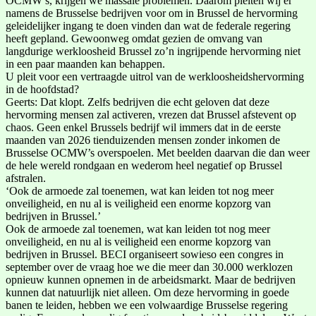
OCMW’s, krijgen we massale problemen. Daarom pleiten wij er
namens de Brusselse bedrijven voor om in Brussel de hervorming
geleidelijker ingang te doen vinden dan wat de federale regering
heeft gepland. Gewoonweg omdat gezien de omvang van
langdurige werkloosheid Brussel zo’n ingrijpende hervorming niet
in een paar maanden kan behappen.
U pleit voor een vertraagde uitrol van de werkloosheidshervorming
in de hoofdstad?
Geerts: Dat klopt. Zelfs bedrijven die echt geloven dat deze
hervorming mensen zal activeren, vrezen dat Brussel afstevent op
chaos. Geen enkel Brussels bedrijf wil immers dat in de eerste
maanden van 2026 tienduizenden mensen zonder inkomen de
Brusselse OCMW’s overspoelen. Met beelden daarvan die dan weer
de hele wereld rondgaan en wederom heel negatief op Brussel
afstralen.
‘Ook de armoede zal toenemen, wat kan leiden tot nog meer
onveiligheid, en nu al is veiligheid een enorme kopzorg van
bedrijven in Brussel.’
Ook de armoede zal toenemen, wat kan leiden tot nog meer
onveiligheid, en nu al is veiligheid een enorme kopzorg van
bedrijven in Brussel. BECI organiseert sowieso een congres in
september over de vraag hoe we die meer dan 30.000 werklozen
opnieuw kunnen opnemen in de arbeidsmarkt. Maar de bedrijven
kunnen dat natuurlijk niet alleen. Om deze hervorming in goede
banen te leiden, hebben we een volwaardige Brusselse regering