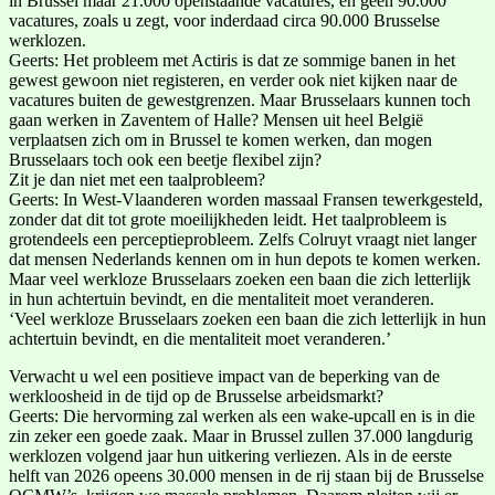
in Brussel maar 21.000 openstaande vacatures, en geen 90.000
vacatures, zoals u zegt, voor inderdaad circa 90.000 Brusselse
werklozen.
Geerts: Het probleem met Actiris is dat ze sommige banen in het
gewest gewoon niet registeren, en verder ook niet kijken naar de
vacatures buiten de gewestgrenzen. Maar Brusselaars kunnen toch
gaan werken in Zaventem of Halle? Mensen uit heel België
verplaatsen zich om in Brussel te komen werken, dan mogen
Brusselaars toch ook een beetje flexibel zijn?
Zit je dan niet met een taalprobleem?
Geerts: In West-Vlaanderen worden massaal Fransen tewerkgesteld,
zonder dat dit tot grote moeilijkheden leidt. Het taalprobleem is
grotendeels een perceptieprobleem. Zelfs Colruyt vraagt niet langer
dat mensen Nederlands kennen om in hun depots te komen werken.
Maar veel werkloze Brusselaars zoeken een baan die zich letterlijk
in hun achtertuin bevindt, en die mentaliteit moet veranderen.
‘Veel werkloze Brusselaars zoeken een baan die zich letterlijk in hun
achtertuin bevindt, en die mentaliteit moet veranderen.’
Verwacht u wel een positieve impact van de beperking van de
werkloosheid in de tijd op de Brusselse arbeidsmarkt?
Geerts: Die hervorming zal werken als een wake-upcall en is in die
zin zeker een goede zaak. Maar in Brussel zullen 37.000 langdurig
werklozen volgend jaar hun uitkering verliezen. Als in de eerste
helft van 2026 opeens 30.000 mensen in de rij staan bij de Brusselse