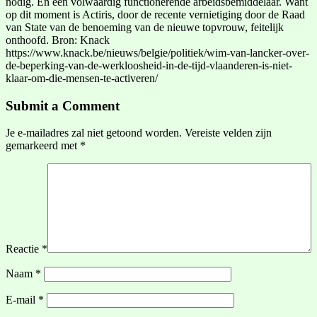
nodig. En een volwaardig functionerende arbeidsbemiddelaar. Want
op dit moment is Actiris, door de recente vernietiging door de Raad
van State van de benoeming van de nieuwe topvrouw, feitelijk
onthoofd. Bron: Knack
https://www.knack.be/nieuws/belgie/politiek/wim-van-lancker-over-
de-beperking-van-de-werkloosheid-in-de-tijd-vlaanderen-is-niet-
klaar-om-die-mensen-te-activeren/
Submit a Comment
Je e-mailadres zal niet getoond worden.
Vereiste velden zijn
gemarkeerd met
*
Reactie
*
Naam
*
E-mail
*