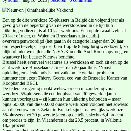
by
admin
|
aug 10, 2025
|
Sectoren
|
0 comments
Een op de drie werkloze 55-plussers in België die volgend jaar als
gevolg van de beperking van de werkloosheid in de tijd hun
uitkering verliezen, is al 10 jaar werkloos. Een op de twaalf zelfs al
20 jaar of meer, en Walen en Brusselaars zijn daarbij
oververtegenwoordigd (het gaat in de categorie langer dan 20 jaar
om respectievelijk 1 op de 10 en 1 op de 8 langdurig werklozen), zo
blijkt uit nieuwe cijfers die N-VA-Kamerlid Axel Ronse opvroeg, en
waarover Het Laatste Nieuws berichtte.
Brussel heeft evenveel vacatures als werklozen en toch zit een op de
acht werkloze Brusselaars al meer dan 20 jaar thuis. ‘Naast
opleiding en talenkennis is motivatie om te werken probleem
nummer één’, zegt Thierry Geerts, ceo van de Brusselse Kamer van
Koophandel BECI.
De federale regering maakt weliswaar een uitzondering voor
werkloze 55-plussers die een loopbaan van 30 gewerkte jaren
kunnen voorleggen – zij kunnen hun uitkering behouden – maar
bijna 50.000 van die 60.000 oudere werklozen voldoen niet sowieso
aan die voorwaarde. Zeker in Brussel zijn er nauwelijks werkloze
55-plussers met 30 gewerkte jaren op de teller, slechts 6,4 procent
om precies te zijn. In Vlaanderen is dat 23,5 procent, in Wallonië
18,3 procent.
Negen op de tien Brusselse werkloze 55-plussers zullen dus volgend