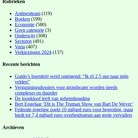
Rubrieken
Antipestteam
(119)
Boeken
(199)
Economie
(580)
Geen categorie
(3)
Onderwijs
(308)
Sectoren
(491)
Varia
(407)
Verkiezingen 2024
(137)
Recente berichten
Guido’s boerderij werd onteigend: “Ik rij 2,5 uur naar mijn
velden”
Vergunningsdossiers voor grondwater worden steeds
complexer en duurder
De loonkloof leeft van geheimhouding
Bert Engelaar ‘Dit is The Truman Show van Bart De Wever’
Federale regering zoekt 10 miljard euro voor begroting, maar
biedt tot 7,4 miljard euro overheidssteun aan grote vervuilers
Archieven