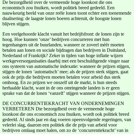
De bezorgdheid over de vermeende hoge loonkost die ons
economisch zou fnuiken, wordt politiek breed gedeeld. Een
nauwkeurig beeld van onze reële lonen toont echter een toenemende
dualisering: de laagste lonen boeren achteruit, de hoogste lonen
blijven stijgen.
Een veelgehoorde klacht vanuit het bedrijfsfront: de lonen zijn te
hoog. Hoe kunnen ‘onze’ bedrijven concurreren met hun
tegenhangers uit de buurlanden, wanneer ze zoveel méér moeten
betalen aan lonen en sociale bijdragen dan bedrijven in Duitsland,
Nederland of Frankrijk? Zeker in tijden van hoge inflatie wijzen
werkgeversorganisaties daarbij met een beschuldigende vinger naar
ons systeem van automatische indexatie: wanneer de prijzen stijgen,
stijgen de lonen ‘automatisch’ mee; als de prijzen sterk stijgen, gaat
ook de prijs die bedrijven moeten betalen voor arbeid dus sterk
omhoog. En zo prijzen we onszelf uit de markt, is hun steeds
herhaalde klacht, want in de ons omringende landen is er geen
sprake van dat de lonen ‘vanzelf’ stijgen wanneer de prijzen stijgen.
DE CONCURRENTIEKRACHT VAN ONDERNEMINGEN
VERBETEREN Die bezorgdheid over de vermeende hoge
loonkost die ons economisch zou fnuiken, wordt ook politiek breed
gedeeld. Al sinds jaar en dag voeren opeenvolgende regeringen, van
velerlei slag, daarom een politiek die de prijs van arbeid voor
bedrijven omlaag moet halen, om zo de ‘concurrentiekracht’ van in