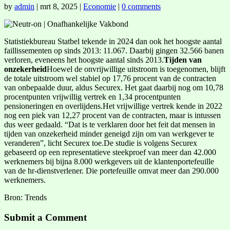
by
admin
|
mrt 8, 2025
|
Economie
|
0 comments
Statistiekbureau Statbel tekende in 2024 dan ook het hoogste aantal
faillissementen op sinds 2013: 11.067. Daarbij gingen 32.566 banen
verloren, eveneens het hoogste aantal sinds 2013.
Tijden van
onzekerheid
Hoewel de onvrijwillige uitstroom is toegenomen, blijft
de totale uitstroom wel stabiel op 17,76 procent van de contracten
van onbepaalde duur, aldus Securex. Het gaat daarbij nog om 10,78
procentpunten vrijwillig vertrek en 1,34 procentpunten
pensioneringen en overlijdens.Het vrijwillige vertrek kende in 2022
nog een piek van 12,27 procent van de contracten, maar is intussen
dus weer gedaald. “Dat is te verklaren door het feit dat mensen in
tijden van onzekerheid minder geneigd zijn om van werkgever te
veranderen”, licht Securex toe.De studie is volgens Securex
gebaseerd op een representatieve steekproef van meer dan 42.000
werknemers bij bijna 8.000 werkgevers uit de klantenportefeuille
van de hr-dienstverlener. Die portefeuille omvat meer dan 290.000
werknemers.
Bron: Trends
Submit a Comment