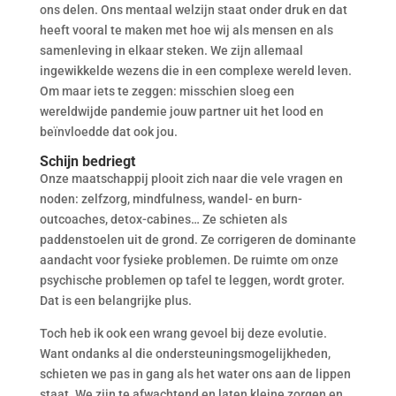
ons delen. Ons mentaal welzijn staat onder druk en dat
heeft vooral te maken met hoe wij als mensen en als
samenleving in elkaar steken. We zijn allemaal
ingewikkelde wezens die in een complexe wereld leven.
Om maar iets te zeggen: misschien sloeg een
wereldwijde pandemie jouw partner uit het lood en
beïnvloedde dat ook jou.
Schijn bedriegt
Onze maatschappij plooit zich naar die vele vragen en
noden: zelfzorg, mindfulness, wandel- en burn-
outcoaches, detox-cabines… Ze schieten als
paddenstoelen uit de grond. Ze corrigeren de dominante
aandacht voor fysieke problemen. De ruimte om onze
psychische problemen op tafel te leggen, wordt groter.
Dat is een belangrijke plus.
Toch heb ik ook een wrang gevoel bij deze evolutie.
Want ondanks al die ondersteuningsmogelijkheden,
schieten we pas in gang als het water ons aan de lippen
staat. We zijn te afwachtend en laten kleine zorgen en