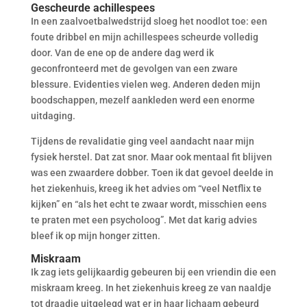
Gescheurde achillespees
In een zaalvoetbalwedstrijd sloeg het noodlot toe: een
foute dribbel en mijn achillespees scheurde volledig
door. Van de ene op de andere dag werd ik
geconfronteerd met de gevolgen van een zware
blessure. Evidenties vielen weg. Anderen deden mijn
boodschappen, mezelf aankleden werd een enorme
uitdaging.
Tijdens de revalidatie ging veel aandacht naar mijn
fysiek herstel. Dat zat snor. Maar ook mentaal fit blijven
was een zwaardere dobber. Toen ik dat gevoel deelde in
het ziekenhuis, kreeg ik het advies om “veel Netflix te
kijken” en “als het echt te zwaar wordt, misschien eens
te praten met een psycholoog”. Met dat karig advies
bleef ik op mijn honger zitten.
Miskraam
Ik zag iets gelijkaardig gebeuren bij een vriendin die een
miskraam kreeg. In het ziekenhuis kreeg ze van naaldje
tot draadje uitgelegd wat er in haar lichaam gebeurd