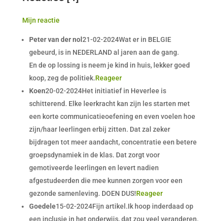
Mijn reactie
Peter van der nol
21-02-2024Wat er in BELGIE
gebeurd, is in NEDERLAND al jaren aan de gang.
En de op lossing is neem je kind in huis, lekker goed
koop, zeg de politiek.
Reageer
Koen
20-02-2024Het initiatief in Heverlee is
schitterend. Elke leerkracht kan zijn les starten met
een korte communicatieoefening en even voelen hoe
zijn/haar leerlingen erbij zitten. Dat zal zeker
bijdragen tot meer aandacht, concentratie een betere
groepsdynamiek in de klas. Dat zorgt voor
gemotiveerde leerlingen en levert nadien
afgestudeerden die mee kunnen zorgen voor een
gezonde samenleving. DOEN DUS!
Reageer
Goedele
15-02-2024Fijn artikel.Ik hoop inderdaad op
een inclusie in het onderwijs, dat zou veel veranderen.