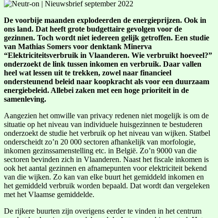
De voorbije maanden explodeerden de energieprijzen. Ook in
ons land. Dat heeft grote budgettaire gevolgen voor de
gezinnen. Toch wordt niet iedereen gelijk getroffen. Een studie
van Mathias Somers voor denktank Minerva
“Elektriciteitsverbruik in Vlaanderen. Wie verbruikt hoeveel?”
onderzoekt de link tussen inkomen en verbruik. Daar vallen
heel wat lessen uit te trekken, zowel naar financieel
ondersteunend beleid naar koopkracht als voor een duurzaam
energiebeleid. Allebei zaken met een hoge prioriteit in de
samenleving.
Aangezien het omwille van privacy redenen niet mogelijk is om de
situatie op het niveau van individuele huisgezinnen te bestuderen
onderzoekt de studie het verbruik op het niveau van wijken. Statbel
onderscheidt zo’n 20 000 sectoren afhankelijk van morfologie,
inkomen gezinssamenstelling etc. in België. Zo’n 9000 van die
sectoren bevinden zich in Vlaanderen. Naast het fiscale inkomen is
ook het aantal gezinnen en afnamepunten voor elektriciteit bekend
van die wijken. Zo kan van elke buurt het gemiddeld inkomen en
het gemiddeld verbruik worden bepaald. Dat wordt dan vergeleken
met het Vlaamse gemiddelde.
De rijkere buurten zijn overigens eerder te vinden in het centrum