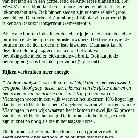
van het land en in een gordel rond de Antwerpse binnenstad. Het
West-Vlaamse hinterland en Limburg kennen gemiddeld lagere
inkomensbuurten. Ook binnen steden zijn er soms relatief grote
verschillen. Bijvoorbeeld Zurenborg of Bijloke zijn opmerkelijk
rijker dan Rabotof Borgerhout-Gemeentehuis.
Als je alle buurten indeelt per deciel, krijg je in het eerste deciel de
buurten met de tien procent armste inwoners. Het tiende deciel de
buurten met de tien procent rijkste inwoners. Daarnaast kan je
dezelfde oefening nog eens maken op het vlak van
bevolkingsdichtheid en elektriciteitsverbruik. Ook kan je de
oefening nog eens herhalen per vintiel (5 procent).
Rijken verbruiken meer energie
“Uit deze analyse,”
zo stelt Somers, “
blijkt dat er, niet verrassend,
een grote kloof gaapt tussen het inkomen van de rijkste buurten en
het inkomen van de armste buurten.”
Vijf procent van de
Vlamingen woont in een wijk waarvan het inkomen 40% hoger ligt
dan het gemiddelde inkomen. Omgekeerd woont vijf procent van de
Vlamingen in een wijk waarvan het inkomen nauwelijks 60 procent
van het gemiddelde bedraagt. De inkomens in het hoogste deciel
zijn dubbel zo hoog als die in het laagste deciel.
Die inkomenskloof vertaalt zich ook in een groot verschil in
energieverbruik per persoon. In de buurten met het rijkste