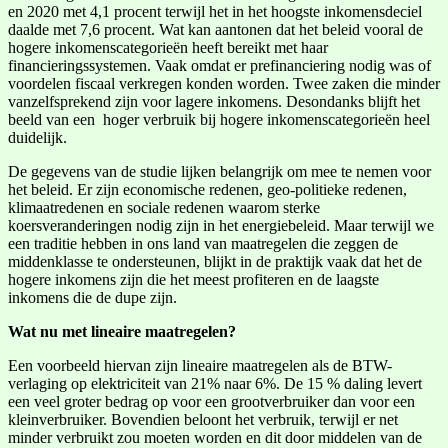
en 2020 met 4,1 procent terwijl het in het hoogste inkomensdeciel
daalde met 7,6 procent. Wat kan aantonen dat het beleid vooral de
hogere inkomenscategorieën heeft bereikt met haar
financieringssystemen. Vaak omdat er prefinanciering nodig was of
voordelen fiscaal verkregen konden worden. Twee zaken die minder
vanzelfsprekend zijn voor lagere inkomens. Desondanks blijft het
beeld van een hoger verbruik bij hogere inkomenscategorieën heel
duidelijk.
De gegevens van de studie lijken belangrijk om mee te nemen voor
het beleid. Er zijn economische redenen, geo-politieke redenen,
klimaatredenen en sociale redenen waarom sterke
koersveranderingen nodig zijn in het energiebeleid. Maar terwijl we
een traditie hebben in ons land van maatregelen die zeggen de
middenklasse te ondersteunen, blijkt in de praktijk vaak dat het de
hogere inkomens zijn die het meest profiteren en de laagste
inkomens die de dupe zijn.
Wat nu met lineaire maatregelen?
Een voorbeeld hiervan zijn lineaire maatregelen als de BTW-
verlaging op elektriciteit van 21% naar 6%. De 15 % daling levert
een veel groter bedrag op voor een grootverbruiker dan voor een
kleinverbruiker. Bovendien beloont het verbruik, terwijl er net
minder verbruikt zou moeten worden en dit door middelen van de