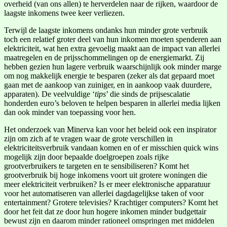
overheid (van ons allen) te herverdelen naar de rijken, waardoor de
laagste inkomens twee keer verliezen.
Terwijl de laagste inkomens ondanks hun minder grote verbruik
toch een relatief groter deel van hun inkomen moeten spenderen aan
elektriciteit, wat hen extra gevoelig maakt aan de impact van allerlei
maatregelen en de prijsschommelingen op de energiemarkt. Zij
hebben gezien hun lagere verbruik waarschijnlijk ook minder marge
om nog makkelijk energie te besparen (zeker als dat gepaard moet
gaan met de aankoop van zuiniger, en in aankoop vaak duurdere,
apparaten). De veelvuldige ‘
tips
’ die sinds de prijsescalatie
honderden euro’s beloven te helpen besparen in allerlei media lijken
dan ook minder van toepassing voor hen.
Het onderzoek van Minerva kan voor het beleid ook een inspirator
zijn om zich af te vragen waar de grote verschillen in
elektriciteitsverbruik vandaan komen en of er misschien quick wins
mogelijk zijn door bepaalde doelgroepen zoals rijke
grootverbruikers te targeten en te sensibiliseren? Komt het
grootverbruik bij hoge inkomens voort uit grotere woningen die
meer elektriciteit verbruiken? Is er meer elektronische apparatuur
voor het automatiseren van allerlei dagdagelijkse taken of voor
entertainment? Grotere televisies? Krachtiger computers? Komt het
door het feit dat ze door hun hogere inkomen minder budgettair
bewust zijn en daarom minder rationeel omspringen met middelen