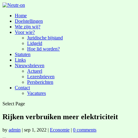
Home
Doelstellingen
Wie zijn wij?
Voor wie?
Juridische bijstand
Lidgeld
Hoe lid worden?
Statuten
Links
Nieuwsbrieven
Actueel
Lezersbrieven
Persberichten
Contact
Vacatures
Select Page
Rijken verbruiken meer elektriciteit
by
admin
|
sep 1, 2022
|
Economie
|
0 comments