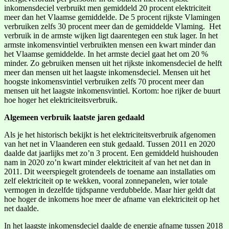
inkomensdeciel verbruikt men gemiddeld 20 procent elektriciteit
meer dan het Vlaamse gemiddelde. De 5 procent rijkste Vlamingen
verbruiken zelfs 30 procent meer dan de gemiddelde Vlaming. Het
verbruik in de armste wijken ligt daarentegen een stuk lager. In het
armste inkomensvintiel verbruikten mensen een kwart minder dan
het Vlaamse gemiddelde. In het armste deciel gaat het om 20 %
minder. Zo gebruiken mensen uit het rijkste inkomensdeciel de helft
meer dan mensen uit het laagste inkomensdeciel. Mensen uit het
hoogste inkomensvintiel verbruiken zelfs 70 procent meer dan
mensen uit het laagste inkomensvintiel. Kortom: hoe rijker de buurt
hoe hoger het elektriciteitsverbruik.
Algemeen verbruik laatste jaren gedaald
Als je het historisch bekijkt is het elektriciteitsverbruik afgenomen
van het net in Vlaanderen een stuk gedaald. Tussen 2011 en 2020
daalde dat jaarlijks met zo’n 3 procent. Een gemiddeld huishouden
nam in 2020 zo’n kwart minder elektriciteit af van het net dan in
2011. Dit weerspiegelt grotendeels de toename aan installaties om
zelf elektriciteit op te wekken, vooral zonnepanelen, wier totale
vermogen in dezelfde tijdspanne verdubbelde. Maar hier geldt dat
hoe hoger de inkomens hoe meer de afname van elektriciteit op het
net daalde.
In het laagste inkomensdeciel daalde de energie afname tussen 2018