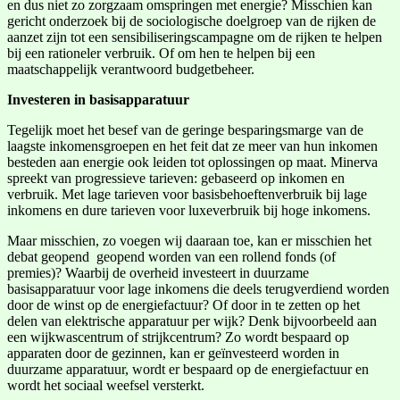
en dus niet zo zorgzaam omspringen met energie? Misschien kan
gericht onderzoek bij de sociologische doelgroep van de rijken de
aanzet zijn tot een sensibiliseringscampagne om de rijken te helpen
bij een rationeler verbruik. Of om hen te helpen bij een
maatschappelijk verantwoord budgetbeheer.
Investeren in basisapparatuur
Tegelijk moet het besef van de geringe besparingsmarge van de
laagste inkomensgroepen en het feit dat ze meer van hun inkomen
besteden aan energie ook leiden tot oplossingen op maat. Minerva
spreekt van progressieve tarieven: gebaseerd op inkomen en
verbruik. Met lage tarieven voor basisbehoeftenverbruik bij lage
inkomens en dure tarieven voor luxeverbruik bij hoge inkomens.
Maar misschien, zo voegen wij daaraan toe, kan er misschien het
debat geopend geopend worden van een rollend fonds (of
premies)? Waarbij de overheid investeert in duurzame
basisapparatuur voor lage inkomens die deels terugverdiend worden
door de winst op de energiefactuur? Of door in te zetten op het
delen van elektrische apparatuur per wijk? Denk bijvoorbeeld aan
een wijkwascentrum of strijkcentrum? Zo wordt bespaard op
apparaten door de gezinnen, kan er geïnvesteerd worden in
duurzame apparatuur, wordt er bespaard op de energiefactuur en
wordt het sociaal weefsel versterkt.