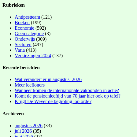
Rubrieken
Antipestteam
(121)
Boeken
(199)
Economie
(592)
Geen categorie
(3)
Onderwijs
(309)
Sectoren
(497)
Varia
(413)
Verkiezingen 2024
(137)
Recente berichten
Wat verandert er in augustus 2026
Meer leefloners
Wanneer komen de internationale vakbonden in actie?
Komt de pensioenleeftijd van 70 jaar hier ook op tafel?
Krijgt De Wever de begroting op orde?
Archieven
augustus 2026
(33)
juli 2026
(35)
juni 2026
(27)