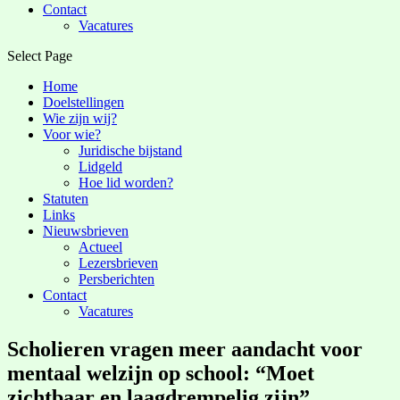
Contact
Vacatures
Select Page
Home
Doelstellingen
Wie zijn wij?
Voor wie?
Juridische bijstand
Lidgeld
Hoe lid worden?
Statuten
Links
Nieuwsbrieven
Actueel
Lezersbrieven
Persberichten
Contact
Vacatures
Scholieren vragen meer aandacht voor
mentaal welzijn op school: “Moet
zichtbaar en laagdrempelig zijn”