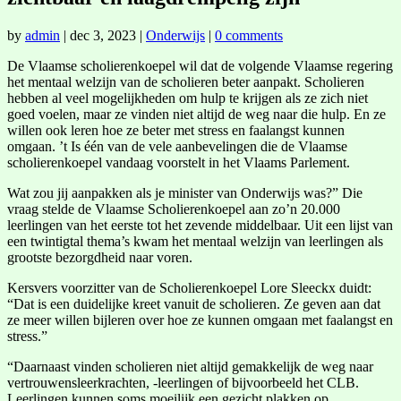
by
admin
|
dec 3, 2023
|
Onderwijs
|
0 comments
De Vlaamse scholierenkoepel wil dat de volgende Vlaamse regering
het mentaal welzijn van de scholieren beter aanpakt. Scholieren
hebben al veel mogelijkheden om hulp te krijgen als ze zich niet
goed voelen, maar ze vinden niet altijd de weg naar die hulp. En ze
willen ook leren hoe ze beter met stress en faalangst kunnen
omgaan. ’t Is één van de vele aanbevelingen die de Vlaamse
scholierenkoepel vandaag voorstelt in het Vlaams Parlement.
Wat zou jij aanpakken als je minister van Onderwijs was?” Die
vraag stelde de Vlaamse Scholierenkoepel aan zo’n 20.000
leerlingen van het eerste tot het zevende middelbaar. Uit een lijst van
een twintigtal thema’s kwam het mentaal welzijn van leerlingen als
grootste bezorgdheid naar voren.
Kersvers voorzitter van de Scholierenkoepel Lore Sleeckx duidt:
“Dat is een duidelijke kreet vanuit de scholieren. Ze geven aan dat
ze meer willen bijleren over hoe ze kunnen omgaan met faalangst en
stress.”
“Daarnaast vinden scholieren niet altijd gemakkelijk de weg naar
vertrouwensleerkrachten, -leerlingen of bijvoorbeeld het CLB.
Leerlingen kunnen soms moeilijk een gezicht plakken op