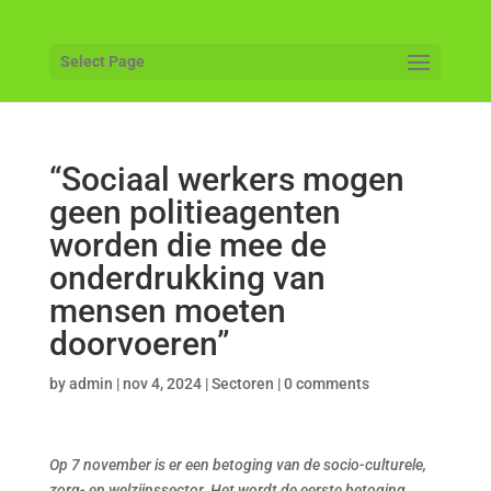
Select Page
“Sociaal werkers mogen
geen politieagenten
worden die mee de
onderdrukking van
mensen moeten
doorvoeren”
by
admin
|
nov 4, 2024
|
Sectoren
|
0 comments
Op 7 november is er een betoging van de socio-culturele,
zorg- en welzijnssector. Het wordt de eerste betoging