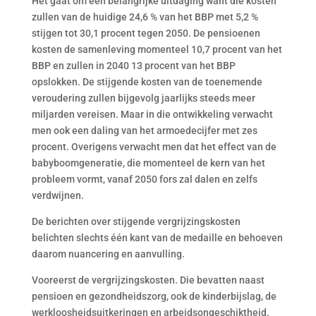
Het gaat om een belangrijke uitdaging want die kosten
zullen van de huidige 24,6 % van het BBP met 5,2 %
stijgen tot 30,1 procent tegen 2050. De pensioenen
kosten de samenleving momenteel 10,7 procent van het
BBP en zullen in 2040 13 procent van het BBP
opslokken. De stijgende kosten van de toenemende
veroudering zullen bijgevolg jaarlijks steeds meer
miljarden vereisen. Maar in die ontwikkeling verwacht
men ook een daling van het armoedecijfer met zes
procent. Overigens verwacht men dat het effect van de
babyboomgeneratie, die momenteel de kern van het
probleem vormt, vanaf 2050 fors zal dalen en zelfs
verdwijnen.
De berichten over stijgende vergrijzingskosten
belichten slechts één kant van de medaille en behoeven
daarom nuancering en aanvulling.
Vooreerst de vergrijzingskosten. Die bevatten naast
pensioen en gezondheidszorg, ook de kinderbijslag, de
werkloosheidsuitkeringen en arbeidsongeschiktheid.