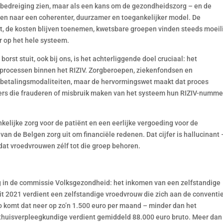
 bedreiging zien, maar als een kans om de gezondheidszorg – en de
ueren naar een coherenter, duurzamer en toegankelijker model. De
jgt, de kosten blijven toenemen, kwetsbare groepen vinden steeds moeil
r op het hele systeem.
rst stuit, ook bij ons, is het achterliggende doel cruciaal: het
e processen binnen het RIZIV. Zorgberoepen, ziekenfondsen en
etalingsmodaliteiten, maar de hervormingswet maakt dat proces
leners die frauderen of misbruik maken van het systeem hun RIZIV-numme
kelijke zorg voor de patiënt en een eerlijke vergoeding voor de
van de Belgen zorg uit om financiële redenen. Dat cijfer is hallucinant 
 dat vroedvrouwen zélf tot die groep behoren.
 in de commissie Volksgezondheid: het inkomen van een zelfstandige
uit 2021 verdient een zelfstandige vroedvrouw die zich aan de conventi
o komt dat neer op zo’n 1.500 euro per maand – minder dan het
 thuisverpleegkundige verdient gemiddeld 88.000 euro bruto. Meer dan