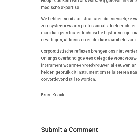
Hoop is de kern van ons werk. Wij geloven in een 
medische expertise.
We hebben nood aan structuren die menselijke wa
zorgsysteem waarin professionals doelgericht e
mag dus geen louter technische bijsturing zijn, 
ervaringen, uitkomsten en de duurzaamheid van 
Corporatistische reflexen brengen ons niet verde
Onlangs overhandigde een delegatie vroedvrouw
instrument waarmee vroedvrouwen al eeuwenlang 
helder: gebruik dit instrument om te luisteren naa
oorverdovend stil te worden.
Bron: Knack
Submit a Comment