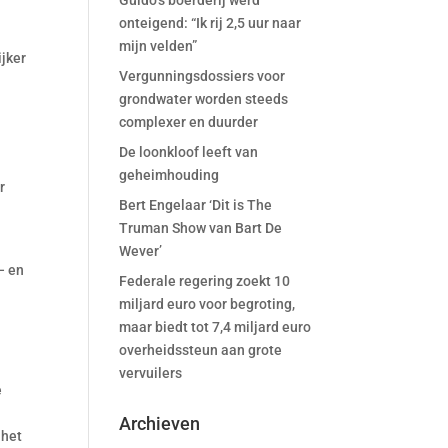
Guido’s boerderij werd
onteigend: “Ik rij 2,5 uur naar
mijn velden”
ijker
Vergunningsdossiers voor
grondwater worden steeds
complexer en duurder
De loonkloof leeft van
geheimhouding
r
Bert Engelaar ‘Dit is The
Truman Show van Bart De
Wever’
– en
Federale regering zoekt 10
miljard euro voor begroting,
maar biedt tot 7,4 miljard euro
overheidssteun aan grote
vervuilers
e
Archieven
 het