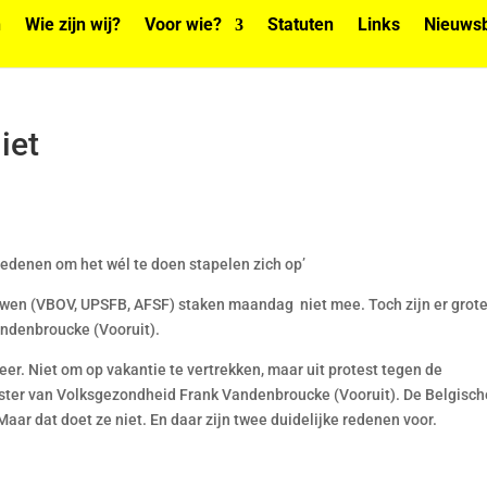
n
Wie zijn wij?
Voor wie?
Statuten
Links
Nieuwsb
iet
redenen om het wél te doen stapelen zich op’
wen (VBOV, UPSFB, AFSF) staken maandag niet mee. Toch zijn er grot
ndenbroucke (Vooruit).
eer. Niet om op vakantie te vertrekken, maar uit protest tegen de
ister van Volksgezondheid Frank Vandenbroucke (Vooruit). De Belgisch
ar dat doet ze niet. En daar zijn twee duidelijke redenen voor.