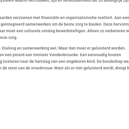
systeem waarin vertrouwen, tijd en verbondenheid net zo belangrijk zijn
arden verzoenen met financiële en organisatorische realiteit. Aan ee
n geïntegreerd samenwerken om de beste zorg te bieden. Deze hervorm
maar moet een culturele omslag bewerkstelligen. Alleen zo verbeteren 
onze zorg.
r. Dialoog en samenwerking wel. Maar dan moet er geluisterd worden.
en een pinard aan minister Vandenbroucke. Een eenvoudig houten
luisteren naar de hartslag van een ongeboren kind. De boodschap wa
r de stem van de vroedvrouw. Want als er niet geluisterd wordt, dreigt 