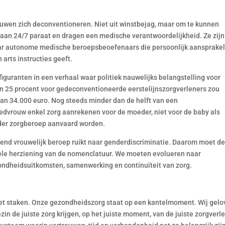
ouwen zich deconventioneren. Niet uit winstbejag, maar om te kunnen
taan 24/7 paraat en dragen een medische verantwoordelijkheid. Ze zijn
aar autonome medische beroepsbeoefenaars die persoonlijk aansprakel
n arts instructies geeft.
guranten in een verhaal waar politiek nauwelijks belangstelling voor
n 25 procent voor gedeconventioneerde eerstelijnszorgverleners zou
n 34.000 euro. Nog steeds minder dan de helft van een
dvrouw enkel zorg aanrekenen voor de moeder, niet voor de baby als
der zorgberoep aanvaard worden.
end vrouwelijk beroep ruikt naar genderdiscriminatie. Daarom moet d
e herziening van de nomenclatuur. We moeten evolueren naar
ondheidsuitkomsten, samenwerking en continuïteit van zorg.
iet staken. Onze gezondheidszorg staat op een kantelmoment. Wij gel
zin de juiste zorg krijgen, op het juiste moment, van de juiste zorgverle