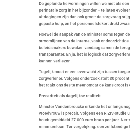
De geplande hervormingen willen we niet als een
perinatale zorg in het bijzonder – te laten evol
uitdagingen zijn dan ook groot: de zorgvraag sti
gepaste hulp, en het personeelstekort drukt zwaa
Hoewel de aanpak van de minister soms tegen de bo
stroomlijnen van de interne, vaak ondoorzichtig
beleidsmakers bewaken vandaag samen de terugb
transparanter. En ja, het is logisch dat zorgver
kunnen verliezen.
Tegelijk moet er een evenwicht zijn tussen toegan
zorgverlener. Volgens onderzoek stelt 30 procent 
het raakt ons des te meer omdat de kans groot is
Precariteit als dagelijkse realiteit
Minister Vandenbroucke erkende het onlangs nog
vroedvrouw is precair. Volgens een RIZIV-studie 
houdt gemiddeld 27.000 euro bruto per jaar. Nett
minimumloon. Ter vergelijking: een zelfstandige