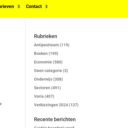
rieven
Contact
Rubrieken
Antipestteam
(119)
Boeken
(199)
Economie
(580)
Geen categorie
(3)
Onderwijs
(308)
e
Sectoren
(491)
Varia
(407)
e
Verkiezingen 2024
(137)
Recente berichten