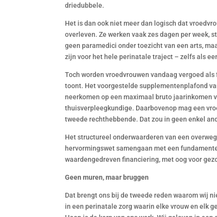
driedubbele.
Het is dan ook niet meer dan logisch dat vroedvr
overleven. Ze werken vaak zes dagen per week, s
geen paramedici onder toezicht van een arts, m
zijn voor het hele perinatale traject – zelfs als ee
Toch worden vroedvrouwen vandaag vergoed als fi
toont. Het voorgestelde supplementenplafond va
neerkomen op een maximaal bruto jaarinkomen va
thuisverpleegkundige. Daarbovenop mag een vroe
tweede rechthebbende. Dat zou in geen enkel an
Het structureel onderwaarderen van een overweg
hervormingswet samengaan met een fundamentel
waardengedreven financiering, met oog voor gez
Geen muren, maar bruggen
Dat brengt ons bij de tweede reden waarom wij n
in een perinatale zorg waarin elke vrouw en elk ge