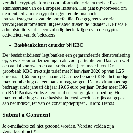
verplicht cryptoplatformen om informatie te delen met de fiscale
administraties van de Europese lidstaten. Het gaat bijvoorbeeld om
de identiteit van de cryptobelegger en de financiële
transactiegegevens van de portefeuille. Die gegevens worden
vervolgens automatisch uitgewisseld tussen de lidstaten. De fiscale
administratie zal dus een volledig beeld krijgen van de crypto-
activiteiten van de beleggers.
Basisbankdienst duurder bij KBC
De ‘basisbankdienst’ legt banken een gegarandeerde dienstverlening
op, zowel voor ondernemingen als voor particulieren. Daar zijn wel
een aantal voorwaarden aan verbonden (lees meer hier). De
grootbank KBC trekt zijn tarief met Nieuwjaar 2026 op van 1,25
euro naar 1,65 euro per maand. Daarmee benadert KBC het huidige
maximumbedrag dat een bank u mag vragen. Dat maximumbedrag
bedraagt sinds januari dit jaar 19,86 euro per jaar. Onder meer ING
en BNP Paribas Fortis zitten rond een vergelijkbaar bedrag. Het
maximumbedrag van de basisbankdienst wordt jaarlijks aangepast
aan het indexcijfer van de consumptieprijzen. Bron: Trends
Submit a Comment
Je e-mailadres zal niet getoond worden.
Vereiste velden zijn
gemarkeerd met
*