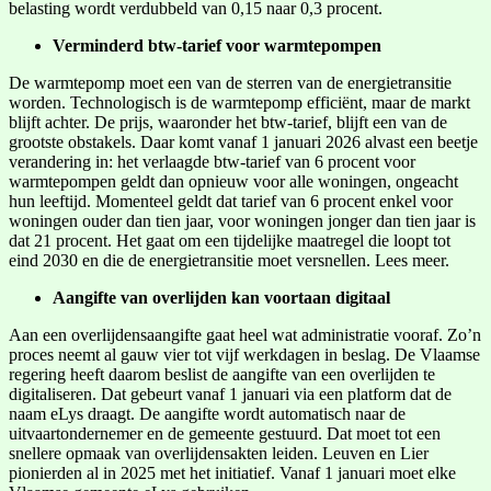
belasting wordt verdubbeld van 0,15 naar 0,3 procent.
Verminderd btw-tarief voor warmtepompen
De warmtepomp moet een van de sterren van de energietransitie
worden. Technologisch is de warmtepomp efficiënt, maar de markt
blijft achter. De prijs, waaronder het btw-tarief, blijft een van de
grootste obstakels. Daar komt vanaf 1 januari 2026 alvast een beetje
verandering in: het verlaagde btw-tarief van 6 procent voor
warmtepompen geldt dan opnieuw voor alle woningen, ongeacht
hun leeftijd. Momenteel geldt dat tarief van 6 procent enkel voor
woningen ouder dan tien jaar, voor woningen jonger dan tien jaar is
dat 21 procent. Het gaat om een tijdelijke maatregel die loopt tot
eind 2030 en die de energietransitie moet versnellen. Lees meer.
Aangifte van overlijden kan voortaan digitaal
Aan een overlijdensaangifte gaat heel wat administratie vooraf. Zo’n
proces neemt al gauw vier tot vijf werkdagen in beslag. De Vlaamse
regering heeft daarom beslist de aangifte van een overlijden te
digitaliseren. Dat gebeurt vanaf 1 januari via een platform dat de
naam eLys draagt. De aangifte wordt automatisch naar de
uitvaartondernemer en de gemeente gestuurd. Dat moet tot een
snellere opmaak van overlijdensakten leiden. Leuven en Lier
pionierden al in 2025 met het initiatief. Vanaf 1 januari moet elke