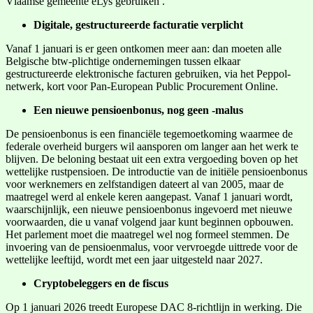
Vlaamse gemeente eLys gebruiken .
Digitale, gestructureerde facturatie verplicht
Vanaf 1 januari is er geen ontkomen meer aan: dan moeten alle
Belgische btw-plichtige ondernemingen tussen elkaar
gestructureerde elektronische facturen gebruiken, via het Peppol-
netwerk, kort voor Pan-European Public Procurement Online.
Een nieuwe pensioenbonus, nog geen -malus
De pensioenbonus is een financiële tegemoetkoming waarmee de
federale overheid burgers wil aansporen om langer aan het werk te
blijven. De beloning bestaat uit een extra vergoeding boven op het
wettelijke rustpensioen. De introductie van de initiële pensioenbonus
voor werknemers en zelfstandigen dateert al van 2005, maar de
maatregel werd al enkele keren aangepast. Vanaf 1 januari wordt,
waarschijnlijk, een nieuwe pensioenbonus ingevoerd met nieuwe
voorwaarden, die u vanaf volgend jaar kunt beginnen opbouwen.
Het parlement moet die maatregel wel nog formeel stemmen. De
invoering van de pensioenmalus, voor vervroegde uittrede voor de
wettelijke leeftijd, wordt met een jaar uitgesteld naar 2027.
Cryptobeleggers en de fiscus
Op 1 januari 2026 treedt Europese DAC 8-richtlijn in werking. Die