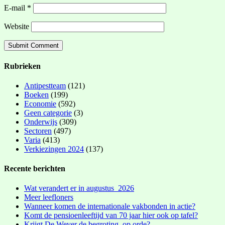
E-mail
*
Website
Rubrieken
Antipestteam
(121)
Boeken
(199)
Economie
(592)
Geen categorie
(3)
Onderwijs
(309)
Sectoren
(497)
Varia
(413)
Verkiezingen 2024
(137)
Recente berichten
Wat verandert er in augustus 2026
Meer leefloners
Wanneer komen de internationale vakbonden in actie?
Komt de pensioenleeftijd van 70 jaar hier ook op tafel?
Krijgt De Wever de begroting op orde?