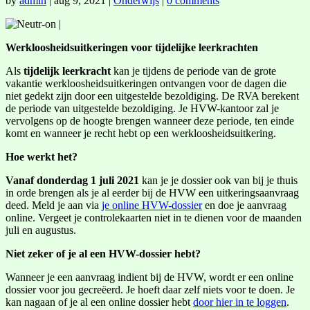
by
admin
|
aug 9, 2021
|
Onderwijs
|
0 comments
Werkloosheidsuitkeringen voor tijdelijke leerkrachten
Als
tijdelijk leerkracht
kan je tijdens de periode van de grote
vakantie werkloosheidsuitkeringen ontvangen voor de dagen die
niet gedekt zijn door een uitgestelde bezoldiging. De RVA berekent
de periode van uitgestelde bezoldiging. Je HVW-kantoor zal je
vervolgens op de hoogte brengen wanneer deze periode, ten einde
komt en wanneer je recht hebt op een werkloosheidsuitkering.
Hoe werkt het?
Vanaf donderdag 1 juli 2021
kan je je dossier ook van bij je thuis
in orde brengen als je al eerder bij de HVW een uitkeringsaanvraag
deed. Meld je aan via
je online HVW-dossier
en doe je aanvraag
online. Vergeet je controlekaarten niet in te dienen voor de maanden
juli en augustus.
Niet zeker of je al een HVW-dossier hebt?
Wanneer je een aanvraag indient bij de HVW, wordt er een online
dossier voor jou gecreëerd. Je hoeft daar zelf niets voor te doen. Je
kan nagaan of je al een online dossier hebt
door hier in te loggen
.