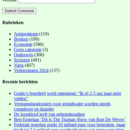
Rubrieken
Antipestteam
(119)
Boeken
(199)
Economie
(580)
Geen categorie
(3)
Onderwijs
(308)
Sectoren
(491)
Varia
(407)
Verkiezingen 2024
(137)
Recente berichten
Guido’s boerderij werd onteigend: “Ik rij 2,5 uur naar mijn
velden”
Vergunningsdossiers voor grondwater worden steeds
complexer en duurder
De loonkloof leeft van geheimhouding
Bert Engelaar ‘Dit is The Truman Show van Bart De Wever’
Federale regering zoekt 10 miljard euro voor begroting, maar
biedt tot 7,4 miljard euro overheidssteun aan grote vervuilers