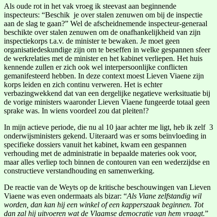
Als oude rot in het vak vroeg ik steevast aan beginnende
inspecteurs: “Beschik je over stalen zenuwen om bij de inspectie
aan de slag te gaan?” Wel de afscheidnemende inspecteur-generaal
beschikte over stalen zenuwen om de onafhankelijkheid van zijn
inspectiekorps t.a.v. de minister te bewaken. Je moet geen
organisatiedeskundige zijn om te beseffen in welke gespannen sfeer
de werkrelaties met de minister en het kabinet verliepen. Het huis
kennende zullen er zich ook wel interpersoonlijke conflicten
gemanifesteerd hebben. In deze context moest Lieven Viaene zijn
korps leiden en zich continu verweren. Het is echter
verbazingwekkend dat van een dergelijke negatieve werksituatie bij
de vorige ministers waaronder Lieven Viaene fungeerde totaal geen
sprake was. In wiens voordeel zou dat pleiten!?
In mijn actieve periode, die nu al 10 jaar achter me ligt, heb ik zelf 3
onderwijsministers gekend. Uiteraard was er soms beïnvloeding in
specifieke dossiers vanuit het kabinet, kwam een gespannen
verhouding met de administratie in bepaalde materies ook voor,
maar alles verliep toch binnen de contouren van een wederzijdse en
constructieve verstandhouding en samenwerking.
De reactie van de Weyts op de kritische beschouwingen van Lieven
Viaene was even ondermaats als bizar: “
Als Viane zelfstandig wil
worden, dan kan hij een winkel of een kapperszaak beginnen. Tot
dan zal hij uitvoeren wat de Vlaamse democratie van hem vraagt.
”