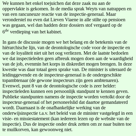
We kunnen het enkel toejuichen dat deze zaak nu aan de
oppervlakte is gekomen. In de media sprak Weyts van natrappen en
van een rancuneuze reactie van de inspectie-generaal. Maar
veronderstel nu even dat Lieven Viaene in alle stilte op pensioen
was gegaan, wel dan hadden deze dossiers stof vergaard op de
de
6
verdieping van het kabinet.
In gans de discussie mogen we het belang en de betekenis van de
hiërarchische lijn, van de deontologische code voor de inspectie en
van de loyaliteit niet uit het oog verliezen. Met de laatste bedoelen
we dat inspectieleden geen afbreuk mogen doen aan de waardigheid
van de job, evenmin het korps in diskrediet mogen brengen. In deze
kwestie was daar totaal geen sprake van. De minister is uiteraard de
leidinggevende en de inspecteur-generaal is de ondergeschikte
topambtenaar (de gewone inspecteurs zijn geen ambtenaren).
Evenwel, punt 8 van de deontologische code is zeer helder:
inspectieleden kunnen een persoonlijk standpunt te kennen geven.
Publieke standpunten namens de inspectie worden vertolkt door de
inspecteur-generaal of het personeelslid dat daartoe gemandateerd
wordt. Daarnaast is de onafhankelijke werking van de
onderwijsinspectie t.a.v. het beleid van de minister vastgelegd in een
visie- en missiestatement (kan iedereen lezen op de website van de
inspectie). Dus de inspectie onder druk zetten om ze naar buiten toe
te muilkorven, kan gewoonweg niet.