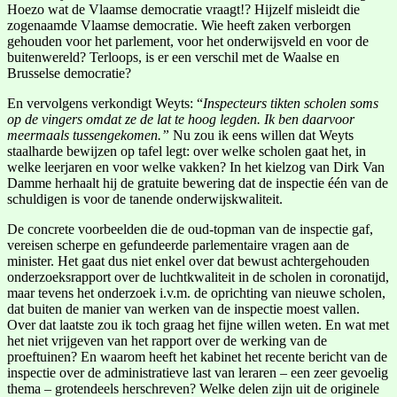
Hoezo wat de Vlaamse democratie vraagt!? Hijzelf misleidt die
zogenaamde Vlaamse democratie. Wie heeft zaken verborgen
gehouden voor het parlement, voor het onderwijsveld en voor de
buitenwereld? Terloops, is er een verschil met de Waalse en
Brusselse democratie?
En vervolgens verkondigt Weyts: “
Inspecteurs tikten scholen soms
op de vingers omdat ze de lat te hoog legden. Ik ben daarvoor
meermaals tussengekomen.”
Nu zou ik eens willen dat Weyts
staalharde bewijzen op tafel legt: over welke scholen gaat het, in
welke leerjaren en voor welke vakken? In het kielzog van Dirk Van
Damme herhaalt hij de gratuite bewering dat de inspectie één van de
schuldigen is voor de tanende onderwijskwaliteit.
De concrete voorbeelden die de oud-topman van de inspectie gaf,
vereisen scherpe en gefundeerde parlementaire vragen aan de
minister. Het gaat dus niet enkel over dat bewust achtergehouden
onderzoeksrapport over de luchtkwaliteit in de scholen in coronatijd,
maar tevens het onderzoek i.v.m. de oprichting van nieuwe scholen,
dat buiten de manier van werken van de inspectie moest vallen.
Over dat laatste zou ik toch graag het fijne willen weten. En wat met
het niet vrijgeven van het rapport over de werking van de
proeftuinen? En waarom heeft het kabinet het recente bericht van de
inspectie over de administratieve last van leraren – een zeer gevoelig
thema – grotendeels herschreven? Welke delen zijn uit de originele