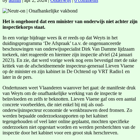
by
admin
|
apr 2, 2024
|
Onderwijs
|
0 comments
Het is ongehoord dat een minister van onderwijs niet achter zijn
inspectiekorps staat.
In een vorige bijdrage wees ik er reeds op dat Weyts in het
duidingsprogramma ‘De Afspraak’ t.a.v. de ongenuanceerde
beschouwingen van onderwijsspecialist Dirk Van Damme lijdzaam
toekeek, niet reageerde en hiermee zijn inspectie afviel (24 januari
2023). En zie, dat werd vorige week nog eens bevestigd met de rake
kritiek van de afscheidnemende inspecteur-generaal Lieven Viaene
op de minister en zijn kabinet in De Ochtend op VRT Radio1 en
later in de pers.
Ondertussen weet Vlaanderen waarover het gaat: de manifeste druk
van Weyts om de onafhankelijke werking van de inspectie te
beïnvloeden en zelfs te beknotten. Lieven Viaene gaf ons een aantal
concrete voorbeelden, die niet enkel bij mij als oud-
onderwijsinspecteur economie de wenkbrauwen deed fronsen. Zo
werden bepaalde onderzoeksrapporten op het kabinet
tegengehouden of veel later online geplaatst, mochten specifieke
onderzoeken niet opgestart worden en werden persberichten van de
inspectie door het kabinet voor een groot stuk herschreven.