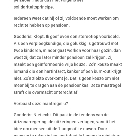
pensioen, maar dus niet volgens het
solidariteitsprincipe.
Iedereen weet dat hij of zij voldoende moet werken om
recht te hebben op pensioen.
Godderis: Klopt. Ik geef even een stereotiep voorbeeld.
Als een verpleegkundige, die gelukkig is getrouwd met
twee kinderen, minder gaat werken voor haar gezin, dan
weet zij dat ze later minder pensioen zal krijgen. Zij
maakt een geïnformeerde vrije keuze. Zo’n keuze maakt
iemand die een hartinfarct, kanker of een burn-out krijgt
niet. Zo’n ziekte overkomt je. Dat is geen keuze om niet
meer bij te dragen aan de pensioenkas. Deze maatregel
straft die overmacht onterecht af.
Verbaast deze maatregel u?
Godderis: Niet echt. Dit past in de tendens van de
Arizona-regering: de uitkeringen verlagen, vanuit het
idee om mensen uit de ‘hangmat’ te duwen. Door
mensen te raken in hun portefeuille hopen de ministers