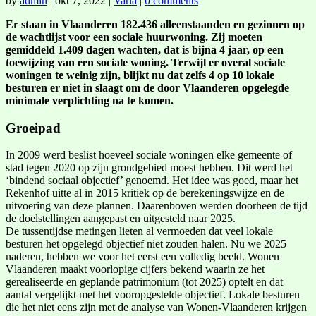
by
admin
|
okt 7, 2022
|
Varia
|
0 comments
Er staan in Vlaanderen 182.436 alleenstaanden en gezinnen op
de wachtlijst voor een sociale huurwoning. Zij moeten
gemiddeld 1.409 dagen wachten, dat is bijna 4 jaar, op een
toewijzing van een sociale woning. Terwijl er overal sociale
woningen te weinig zijn, blijkt nu dat zelfs 4 op 10 lokale
besturen er niet in slaagt om de door Vlaanderen opgelegde
minimale verplichting na te komen.
Groeipad
In 2009 werd beslist hoeveel sociale woningen elke gemeente of
stad tegen 2020 op zijn grondgebied moest hebben. Dit werd het
‘bindend sociaal objectief’ genoemd. Het idee was goed, maar het
Rekenhof uitte al in 2015 kritiek op de berekeningswijze en de
uitvoering van deze plannen. Daarenboven werden doorheen de tijd
de doelstellingen aangepast en uitgesteld naar 2025.
De tussentijdse metingen lieten al vermoeden dat veel lokale
besturen het opgelegd objectief niet zouden halen. Nu we 2025
naderen, hebben we voor het eerst een volledig beeld. Wonen
Vlaanderen maakt voorlopige cijfers bekend waarin ze het
gerealiseerde en geplande patrimonium (tot 2025) optelt en dat
aantal vergelijkt met het vooropgestelde objectief. Lokale besturen
die het niet eens zijn met de analyse van Wonen-Vlaanderen krijgen