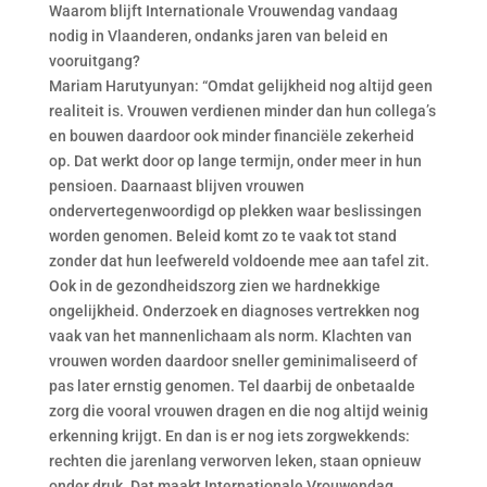
Waarom blijft Internationale Vrouwendag vandaag
nodig in Vlaanderen, ondanks jaren van beleid en
vooruitgang?
Mariam Harutyunyan: “Omdat gelijkheid nog altijd geen
realiteit is. Vrouwen verdienen minder dan hun collega’s
en bouwen daardoor ook minder financiële zekerheid
op. Dat werkt door op lange termijn, onder meer in hun
pensioen. Daarnaast blijven vrouwen
ondervertegenwoordigd op plekken waar beslissingen
worden genomen. Beleid komt zo te vaak tot stand
zonder dat hun leefwereld voldoende mee aan tafel zit.
Ook in de gezondheidszorg zien we hardnekkige
ongelijkheid. Onderzoek en diagnoses vertrekken nog
vaak van het mannenlichaam als norm. Klachten van
vrouwen worden daardoor sneller geminimaliseerd of
pas later ernstig genomen. Tel daarbij de onbetaalde
zorg die vooral vrouwen dragen en die nog altijd weinig
erkenning krijgt. En dan is er nog iets zorgwekkends:
rechten die jarenlang verworven leken, staan opnieuw
onder druk. Dat maakt Internationale Vrouwendag