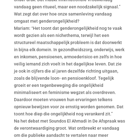
vandaag geen ritueel, maar een noodzakelijk signaal.”
Wat zegt dat over hoe onze samenleving vandaag
omgaat met genderongelijkheid?
Mariam: “Het toont dat genderongelijkheid nog te vaak
wordt gezien als een nichethema, terwijl het een
structureel maatschappelijk probleem is dat doorwerkt
in bijna elk domein. In gezondheidszorg, onderwijs, werk
en inkomen, pensioenen, armoederisico en zelfs in hoe
veilig iemand zich voelt in het dagelijkse leven. Dat zie
je ook in cijfers die al jaren dezelfde richting uitgaan,
zoals de blijvende loon- en pensioenkloof. Tegelijk
groeit er een tegenbeweging die ongelijkheid
minimaliseert en feminisme wegzet als overdreven.
Daardoor moeten vrouwen hun ervaringen telkens
opnieuw bewijzen voor ze ernstig worden genomen. Dat
toont hoe diep die ongelijkheid nog verankerd zit.”
Na het debat met Soundos El Ahmadi in De Afspraak was
de verontwaardiging groot. Wat ontbreekt er vandaag
om die publieke aandacht te vertalen naar meer