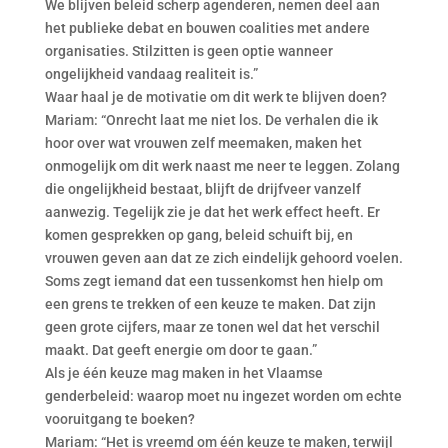
We blijven beleid scherp agenderen, nemen deel aan
het publieke debat en bouwen coalities met andere
organisaties. Stilzitten is geen optie wanneer
ongelijkheid vandaag realiteit is.”
Waar haal je de motivatie om dit werk te blijven doen?
Mariam: “Onrecht laat me niet los. De verhalen die ik
hoor over wat vrouwen zelf meemaken, maken het
onmogelijk om dit werk naast me neer te leggen. Zolang
die ongelijkheid bestaat, blijft de drijfveer vanzelf
aanwezig. Tegelijk zie je dat het werk effect heeft. Er
komen gesprekken op gang, beleid schuift bij, en
vrouwen geven aan dat ze zich eindelijk gehoord voelen.
Soms zegt iemand dat een tussenkomst hen hielp om
een grens te trekken of een keuze te maken. Dat zijn
geen grote cijfers, maar ze tonen wel dat het verschil
maakt. Dat geeft energie om door te gaan.”
Als je één keuze mag maken in het Vlaamse
genderbeleid: waarop moet nu ingezet worden om echte
vooruitgang te boeken?
Mariam: “Het is vreemd om één keuze te maken, terwijl