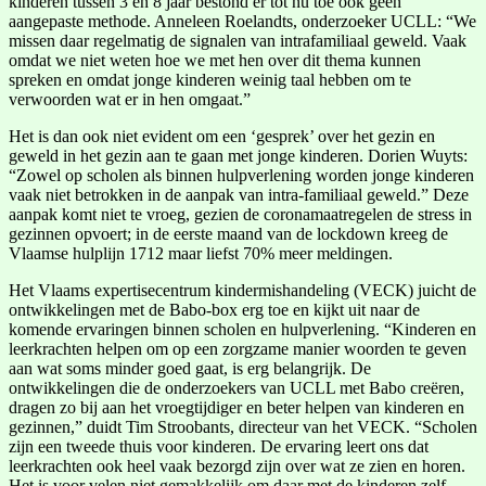
kinderen tussen 3 en 8 jaar bestond er tot nu toe ook geen
aangepaste methode. Anneleen Roelandts, onderzoeker UCLL: “We
missen daar regelmatig de signalen van intrafamiliaal geweld. Vaak
omdat we niet weten hoe we met hen over dit thema kunnen
spreken en omdat jonge kinderen weinig taal hebben om te
verwoorden wat er in hen omgaat.”
Het is dan ook niet evident om een ‘gesprek’ over het gezin en
geweld in het gezin aan te gaan met jonge kinderen. Dorien Wuyts:
“Zowel op scholen als binnen hulpverlening worden jonge kinderen
vaak niet betrokken in de aanpak van intra-familiaal geweld.” Deze
aanpak komt niet te vroeg, gezien de coronamaatregelen de stress in
gezinnen opvoert; in de eerste maand van de lockdown kreeg de
Vlaamse hulplijn 1712 maar liefst 70% meer meldingen.
Het Vlaams expertisecentrum kindermishandeling (VECK) juicht de
ontwikkelingen met de Babo-box erg toe en kijkt uit naar de
komende ervaringen binnen scholen en hulpverlening. “Kinderen en
leerkrachten helpen om op een zorgzame manier woorden te geven
aan wat soms minder goed gaat, is erg belangrijk. De
ontwikkelingen die de onderzoekers van UCLL met Babo creëren,
dragen zo bij aan het vroegtijdiger en beter helpen van kinderen en
gezinnen,” duidt Tim Stroobants, directeur van het VECK. “Scholen
zijn een tweede thuis voor kinderen. De ervaring leert ons dat
leerkrachten ook heel vaak bezorgd zijn over wat ze zien en horen.
Het is voor velen niet gemakkelijk om daar met de kinderen zelf