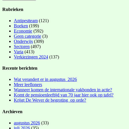
Rubrieken
Antipestteam
(121)
Boeken
(199)
Economie
(592)
Geen categorie
(3)
Onderwijs
(309)
Sectoren
(497)
Varia
(413)
Verkiezingen 2024
(137)
Recente berichten
Wat verandert er in augustus 2026
Meer leefloners
Wanneer komen de internationale vakbonden in actie?
Komt de pensioenleeftijd van 70 jaar hier ook op tafel?
Krijgt De Wever de begroting op orde?
Archieven
augustus 2026
(33)
juli 2026
(35)