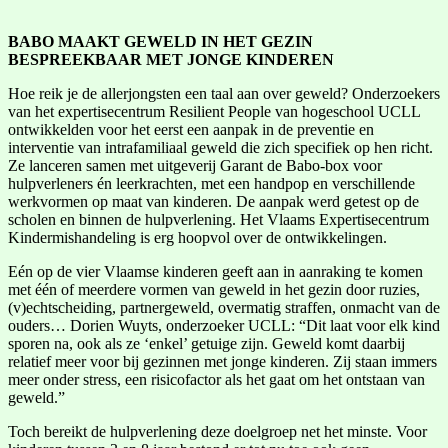
BABO MAAKT GEWELD IN HET GEZIN
BESPREEKBAAR MET JONGE KINDEREN
Hoe reik je de allerjongsten een taal aan over geweld? Onderzoekers
van het expertisecentrum Resilient People van hogeschool UCLL
ontwikkelden voor het eerst een aanpak in de preventie en
interventie van intrafamiliaal geweld die zich specifiek op hen richt.
Ze lanceren samen met uitgeverij Garant de Babo-box voor
hulpverleners én leerkrachten, met een handpop en verschillende
werkvormen op maat van kinderen. De aanpak werd getest op de
scholen en binnen de hulpverlening. Het Vlaams Expertisecentrum
Kindermishandeling is erg hoopvol over de ontwikkelingen.
Eén op de vier Vlaamse kinderen geeft aan in aanraking te komen
met één of meerdere vormen van geweld in het gezin door ruzies,
(v)echtscheiding, partnergeweld, overmatig straffen, onmacht van de
ouders… Dorien Wuyts, onderzoeker UCLL: “Dit laat voor elk kind
sporen na, ook als ze ‘enkel’ getuige zijn. Geweld komt daarbij
relatief meer voor bij gezinnen met jonge kinderen. Zij staan immers
meer onder stress, een risicofactor als het gaat om het ontstaan van
geweld.”
Toch bereikt de hulpverlening deze doelgroep net het minste. Voor