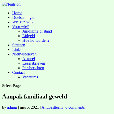
Home
Doelstellingen
Wie zijn wij?
Voor wie?
Juridische bijstand
Lidgeld
Hoe lid worden?
Statuten
Links
Nieuwsbrieven
Actueel
Lezersbrieven
Persberichten
Contact
Vacatures
Select Page
Aanpak familiaal geweld
by
admin
|
mei 5, 2021
|
Antipestteam
|
0 comments