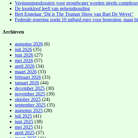
Vergunningsdossiers voor grondwater worden steeds complexe
De loonkloof leeft van geheimhouding
Bert Engelaar ‘Dit is The Truman Show van Bart De Wever’
Federale regering zoekt 10 miljard euro voor begroting, maar bi
Archieven
augustus 2026
(6)
juli 2026
(35)
juni 2026
(27)
mei 2026
(57)
april 2026
(34)
maart 2026
(33)
februari 2026
(33)
januari 2026
(44)
december 2025
(30)
november 2025
(39)
oktober 2025
(24)
september 2025
(35)
augustus 2025
(28)
juli 2025
(41)
juni 2025
(38)
mei 2025
(31)
april 2025
(37)