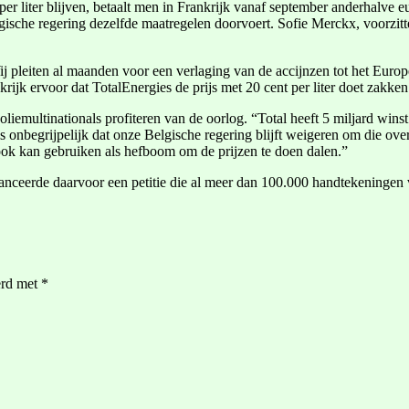
per liter blijven, betaalt men in Frankrijk vanaf september anderhalve 
lgische regering dezelfde maatregelen doorvoert. Sofie Merckx, voorzit
j pleiten al maanden voor een verlaging van de accijnzen tot het Eur
rijk ervoor dat TotalEnergies de prijs met 20 cent per liter doet zakken
iemultinationals profiteren van de oorlog. “Total heeft 5 miljard wins
 onbegrijpelijk dat onze Belgische regering blijft weigeren om die over
e ook kan gebruiken als hefboom om de prijzen te doen dalen.”
anceerde daarvoor een petitie die al meer dan 100.000 handtekeningen
erd met
*