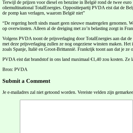
Terwijl de prijzen voor diesel en benzine in België rond de twee euro 
oliemultinational TotalEnergies. Oppositiepartij PVDA eist dat de Be
de pomp kan verlagen, waarom België niet”
“De regering heeft sinds maart geen nieuwe maatregelen genomen. Wi
op overwinsten. Alleen al de dreiging met zo’n belasting zorgt in Frank
Volgens PVDA toont de prijsverlaging door TotalEnergies aan dat de ol
met deze prijsverlaging zullen ze nog ongeziene winsten maken. Het is
zoals Spanje, Italië en Groot-Brittannië. Frankrijk toont aan dat je z
PVDA eist dat brandstof in ons land maximaal €1,40 zou kosten. Ze l
Bron: PVDA
Submit a Comment
Je e-mailadres zal niet getoond worden.
Vereiste velden zijn gemarke