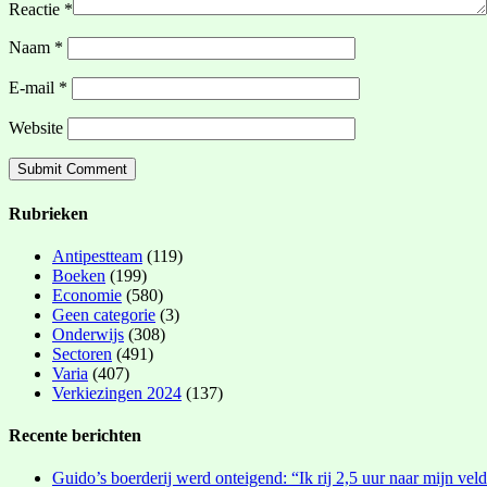
Reactie
*
Naam
*
E-mail
*
Website
Rubrieken
Antipestteam
(119)
Boeken
(199)
Economie
(580)
Geen categorie
(3)
Onderwijs
(308)
Sectoren
(491)
Varia
(407)
Verkiezingen 2024
(137)
Recente berichten
Guido’s boerderij werd onteigend: “Ik rij 2,5 uur naar mijn vel