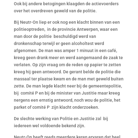
Ook bij andere betogingen klaagden de actievoerders
over het overdreven geweld van de politie.
Bij Neutr-On liep er ook nog een klacht binnen van een
politieoptreden, in de provincie Antwerpen, waar een
man door de politie beschuldigd werd van
dronkenschap terwijl er geen alcoholtest werd
afgenomen. De man was amper 1 minuut in een café,
kreeg geen drank meer en werd aangemaand de zaak te
verlaten. Op zijn vraag om de reden op papier te zetten
kreeg hij geen antwoord. De gerant belde de politie die
massaal ter plaatse kwam en de man met geweld buiten
zette. De man legde klacht neer bij de gemeentepolitie,
bij comité P en bij de minister van Justitie maar kreeg
nergens een ernstig antwoord, noch wou de politie, het
parket of comité P zijn klacht onderzoeken.
De slechte werking van Politie en Justitie zal bij
iedereen wel voldoende bekend zijn.
Neutr-On heeft reeds meerdere keren ervaren dat heel