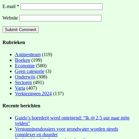
E-mail
*
Website
Rubrieken
Antipestteam
(119)
Boeken
(199)
Economie
(580)
Geen categorie
(3)
Onderwijs
(308)
Sectoren
(491)
Varia
(407)
Verkiezingen 2024
(137)
Recente berichten
Guido’s boerderij werd onteigend: “Ik rij 2,5 uur naar mijn
velden”
Vergunningsdossiers voor grondwater worden steeds
complexer en duurder