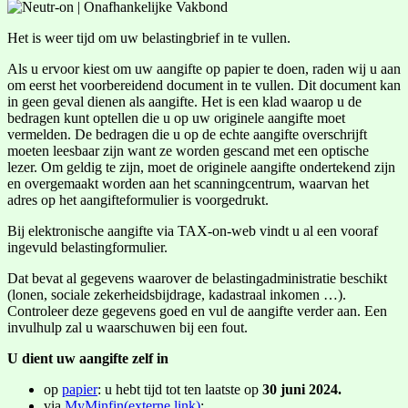
Het is weer tijd om uw belastingbrief in te vullen.
Als u ervoor kiest om uw aangifte op papier te doen, raden wij u aan
om eerst het voorbereidend document in te vullen. Dit document kan
in geen geval dienen als aangifte. Het is een klad waarop u de
bedragen kunt optellen die u op uw originele aangifte moet
vermelden. De bedragen die u op de echte aangifte overschrijft
moeten leesbaar zijn want ze worden gescand met een optische
lezer. Om geldig te zijn, moet de originele aangifte ondertekend zijn
en overgemaakt worden aan het scanningcentrum, waarvan het
adres op het aangifteformulier is voorgedrukt.
Bij elektronische aangifte via TAX-on-web vindt u al een vooraf
ingevuld belastingformulier.
Dat bevat al gegevens waarover de belastingadministratie beschikt
(lonen, sociale zekerheidsbijdrage, kadastraal inkomen …).
Controleer deze gegevens goed en vul de aangifte verder aan. Een
invulhulp zal u waarschuwen bij een fout.
U dient uw aangifte zelf in
op
papier
: u hebt tijd tot ten laatste op
30 juni 2024.
via
MyMinfin(externe link)
: