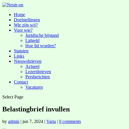
Home
Doelstellingen
Wie zijn wij?
Voor wie?
Juridische bijstand
Lidgeld
Hoe lid worden?
Statuten
Links
Nieuwsbrieven
Actueel
Lezersbrieven
Persberichten
Contact
Vacatures
Select Page
Belastingbrief invullen
by
admin
|
jun 7, 2024
|
Varia
|
0 comments