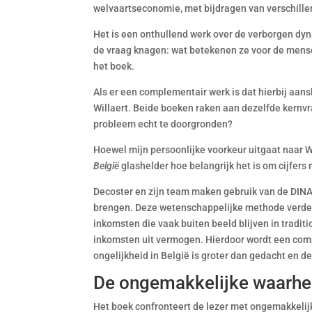
welvaartseconomie, met bijdragen van verschill
Het is een onthullend werk over de verborgen dynam
de vraag knagen: wat betekenen ze voor de mensen
het boek.
Als er een complementair werk is dat hierbij aansl
Willaert. Beide boeken raken aan dezelfde kernv
probleem echt te doorgronden?
Hoewel mijn persoonlijke voorkeur uitgaat naar 
België
glashelder hoe belangrijk het is om cijfers n
Decoster en zijn team maken gebruik van de DIN
brengen. Deze wetenschappelijke methode verdee
inkomsten die vaak buiten beeld blijven in tradit
inkomsten uit vermogen. Hierdoor wordt een compl
ongelijkheid in België is groter dan gedacht en d
De ongemakkelijke waarhei
Het boek confronteert de lezer met ongemakkelijk