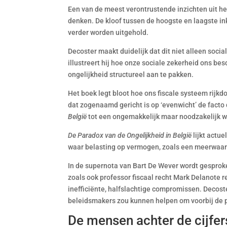
Een van de meest verontrustende inzichten uit het
denken. De kloof tussen de hoogste en laagste ink
verder worden uitgehold.
Decoster maakt duidelijk dat dit niet alleen socia
illustreert hij hoe onze sociale zekerheid ons 
ongelijkheid structureel aan te pakken.
Het boek legt bloot hoe ons fiscale systeem rijkd
dat zogenaamd gericht is op ‘evenwicht’ de fact
België
tot een ongemakkelijk maar noodzakelijk w
De Paradox van de Ongelijkheid in België
lijkt actu
waar belasting op vermogen, zoals een meerwaard
In de supernota van Bart De Wever wordt gesproke
zoals ook professor fiscaal recht Mark Delanote re
inefficiënte, halfslachtige compromissen. Decos
beleidsmakers zou kunnen helpen om voorbij de pol
De mensen achter de cijfer