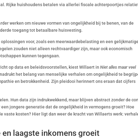
 Rijke huishoudens betalen via allerlei fiscale achterpoortjes relatie
rder werken om nieuwe vormen van ongelijkheid bij te benen, van de
nderde toegang tot betaalbare huisvesting.
e oplossingen voor, zoals een meerwaardebelasting en een gelijkmatig
egelen zouden niet alleen rechtvaardiger zijn, maar ook economisch
nootschappen kunnen tegengaan.
richt op data en beleidsvoorstellen, kiest Willaert in
Niet alles maar veel
nadrukt het belang van menselijke verhalen om ongelijkheid te begrijp
mpathie en betrokkenheid. Zijn pleidooi herinnert ons eraan dat cijfers
elen. Hun data zijn indrukwekkend, maar blijven abstract zonder de co
 een jongere generatie dat de ongelijkheid in vermogens groeit? Hoe
 vaste kosten? Hier ligt dan weer de kracht van Willaerts werk: verhal
 en laagste inkomens groeit