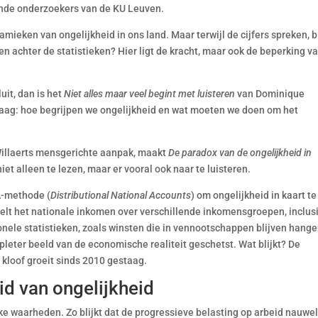
ende onderzoekers van de KU Leuven.
ieken van ongelijkheid in ons land. Maar terwijl de cijfers spreken, bl
 achter de statistieken? Hier ligt de kracht, maar ook de beperking v
uit, dan is het
Niet alles maar veel begint met luisteren
van Dominique
raag: hoe begrijpen we ongelijkheid en wat moeten we doen om het
Willaerts mensgerichte aanpak, maakt
De paradox van de ongelijkheid in
iet alleen te lezen, maar er vooral ook naar te luisteren.
A-methode (
Distributional National Accounts
) om ongelijkheid in kaart te
lt het nationale inkomen over verschillende inkomensgroepen, inclus
ionele statistieken, zoals winsten die in vennootschappen blijven hang
eter beeld van de economische realiteit geschetst. Wat blijkt? De
e kloof groeit sinds 2010 gestaag.
d van ongelijkheid
e waarheden. Zo blijkt dat de progressieve belasting op arbeid nauwel