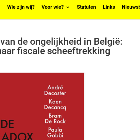
n
Wie zijn wij?
Voor wie?
Statuten
Links
Nieuwsb
an de ongelijkheid in België:
aar fiscale scheeftrekking