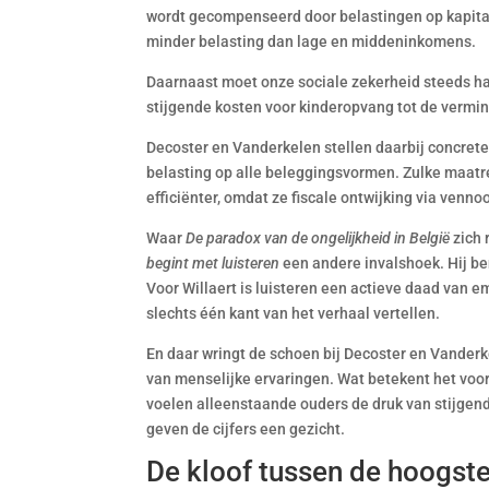
wordt gecompenseerd door belastingen op kapitaal.
minder belasting dan lage en middeninkomens.
Daarnaast moet onze sociale zekerheid steeds ha
stijgende kosten voor kinderopvang tot de vermi
Decoster en Vanderkelen stellen daarbij concret
belasting op alle beleggingsvormen. Zulke maatr
efficiënter, omdat ze fiscale ontwijking via ven
Waar
De paradox van de ongelijkheid in België
zich 
begint met luisteren
een andere invalshoek. Hij be
Voor Willaert is luisteren een actieve daad van e
slechts één kant van het verhaal vertellen.
En daar wringt de schoen bij Decoster en Vanderk
van menselijke ervaringen. Wat betekent het voor
voelen alleenstaande ouders de druk van stijgende
geven de cijfers een gezicht.
De kloof tussen de hoogste