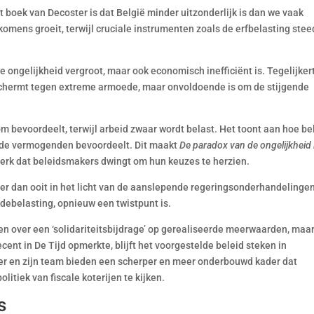
 boek van Decoster is dat België minder uitzonderlijk is dan we vaak
omens groeit, terwijl cruciale instrumenten zoals de erfbelasting stee
le ongelijkheid vergroot, maar ook economisch inefficiënt is. Tegelijkert
beschermt tegen extreme armoede, maar onvoldoende is om de stijgende
om bevoordeelt, terwijl arbeid zwaar wordt belast. Het toont aan hoe be
o de vermogenden bevoordeelt. Dit maakt
De paradox van de ongelijkheid 
erk dat beleidsmakers dwingt om hun keuzes te herzien.
eler dan ooit in het licht van de aanslepende regeringsonderhandelingen
ebelasting, opnieuw een twistpunt is.
n over een ‘solidariteitsbijdrage’ op gerealiseerde meerwaarden, maa
cent in De Tijd opmerkte, blijft het voorgestelde beleid steken in
ter en zijn team bieden een scherper en meer onderbouwd kader dat
itiek van fiscale koterijen te kijken.
s