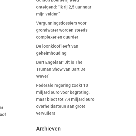
Guido’s boerderij werd
onteigend: “Ik rij 2,5 uur naar
mijn velden”
Vergunningsdossiers voor
grondwater worden steeds
complexer en duurder
De loonkloof leeft van
geheimhouding
Bert Engelaar ‘Dit is The
Truman Show van Bart De
Wever’
Federale regering zoekt 10
miljard euro voor begroting,
maar biedt tot 7,4 miljard euro
overheidssteun aan grote
ar
vervuilers
loof
Archieven