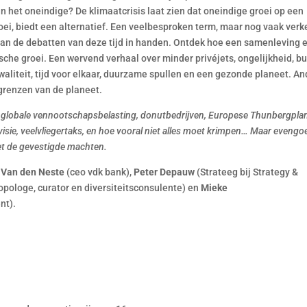
in het oneindige? De klimaatcrisis laat zien dat oneindige groei op een
oei, biedt een alternatief. Een veelbesproken term, maar nog vaak verk
 van de debatten van deze tijd in handen. Ontdek hoe een samenleving e
sche groei. Een wervend verhaal over minder privéjets, ongelijkheid, bu
aliteit, tijd voor elkaar, duurzame spullen en een gezonde planeet. An
grenzen van de planeet.
, globale vennootschapsbelasting, donutbedrijven, Europese Thunbergpla
isie, veelvliegertaks, en hoe vooral niet alles moet krimpen… Maar evengo
met de gevestigde machten.
 Van den Neste
(ceo vdk bank),
Peter Depauw
(Strateeg bij Strategy &
opologe, curator en diversiteitsconsulente) en
Mieke
nt).