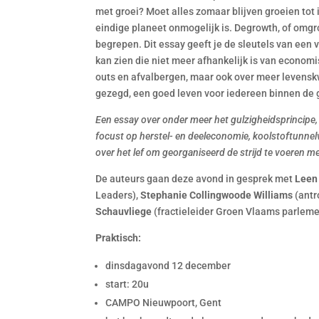
met groei? Moet alles zomaar blijven groeien tot 
eindige planeet onmogelijk is. Degrowth, of omgr
begrepen. Dit essay geeft je de sleutels van een
kan zien die niet meer afhankelijk is van economi
outs en afvalbergen, maar ook over meer levenskw
gezegd, een goed leven voor iedereen binnen de 
Een essay over onder meer het gulzigheidsprincipe
focust op herstel- en deeleconomie, koolstoftunnelv
over het lef om georganiseerd de strijd te voeren 
De auteurs gaan deze avond in gesprek met
Leen
Leaders),
Stephanie Collingwoode Williams
(antr
Schauvliege
(fractieleider Groen Vlaams parleme
Praktisch:
dinsdagavond 12 december
start: 20u
CAMPO Nieuwpoort, Gent