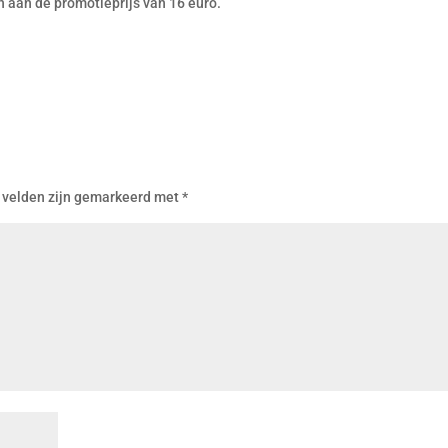
 aan de promotieprijs van 16 euro.
 velden zijn gemarkeerd met
*