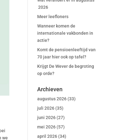
Wat verandert er in augustus
2026
Meer leefloners
Wanneer komen de
internationale vakbonden in
actie?
Komt de pensioenleeftijd van
70 jaar hier ook op tafel?
Krijgt De Wever de begroting
op orde?
Archieven
augustus 2026
(33)
juli 2026
(35)
juni 2026
(27)
mei 2026
(57)
oei
april 2026
(34)
en we