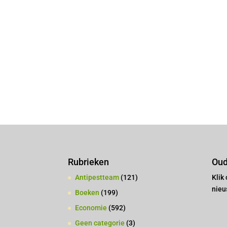
Rubrieken
Oud
Antipestteam
(121)
Klik
nieu
Boeken
(199)
Economie
(592)
Geen categorie
(3)