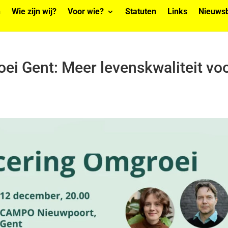
n
Wie zijn wij?
Voor wie?
Statuten
Links
Nieuwsb
ei Gent: Meer levenskwaliteit vo