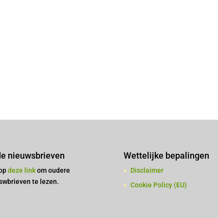
e nieuwsbrieven
Wettelijke bepalingen
 op
deze link
om oudere
Disclaimer
swbrieven te lezen.
Cookie Policy (EU)