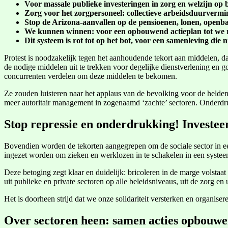
Voor massale publieke investeringen in zorg en welzijn op 
Zorg voor het zorgpersoneel: collectieve arbeidsduurverm
Stop de Arizona-aanvallen op de pensioenen, lonen, openb
We kunnen winnen: voor een opbouwend actieplan tot we res
Dit systeem is rot tot op het bot, voor een samenleving die
Protest is noodzakelijk tegen het aanhoudende tekort aan middelen, d
de nodige middelen uit te trekken voor degelijke dienstverlening en g
concurrenten verdelen om deze middelen te bekomen.
Ze zouden luisteren naar het applaus van de bevolking voor de helden 
meer autoritair management in zogenaamd ‘zachte’ sectoren. Onderd
Stop repressie en onderdrukking! Investeer
Bovendien worden de tekorten aangegrepen om de sociale sector in ee
ingezet worden om zieken en werklozen in te schakelen in een systee
Deze betoging zegt klaar en duidelijk: bricoleren in de marge volstaa
uit publieke en private sectoren op alle beleidsniveaus, uit de zorg en 
Het is doorheen strijd dat we onze solidariteit versterken en organis
Over sectoren heen: samen acties opbouwe