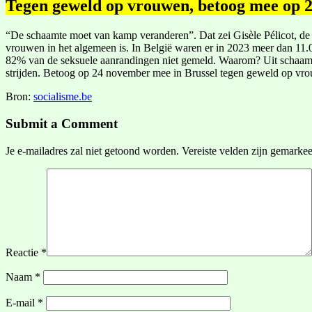
Tegen geweld op vrouwen, betoog mee op 
“De schaamte moet van kamp veranderen”. Dat zei Gisèle Pélicot, de 
vrouwen in het algemeen is. In België waren er in 2023 meer dan 11.0
82% van de seksuele aanrandingen niet gemeld. Waarom? Uit schaamte
strijden. Betoog op 24 november mee in Brussel tegen geweld op vrou
Bron:
socialisme.be
Submit a Comment
Je e-mailadres zal niet getoond worden.
Vereiste velden zijn gemarke
Reactie
*
Naam
*
E-mail
*