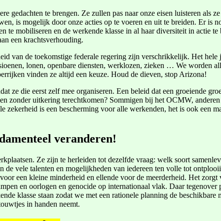
ere gedachten te brengen. Ze zullen pas naar onze eisen luisteren als
n, is mogelijk door onze acties op te voeren en uit te breiden. Er is 
n te mobiliseren en de werkende klasse in al haar diversiteit in actie t
aan een krachtsverhouding.
beleid van de toekomstige federale regering zijn verschrikkelijk. Het h
ensioenen, lonen, openbare diensten, werklozen, zieken … We worden 
errijken vinden ze altijd een keuze. Houd de dieven, stop Arizona!
dat ze die eerst zelf mee organiseren. Een beleid dat een groeiende gr
 zonder uitkering terechtkomen? Sommigen bij het OCMW, anderen op st
ale zekerheid is een bescherming voor alle werkenden, het is ook een
ndamenteel veranderen!
erkplaatsen. Ze zijn te herleiden tot dezelfde vraag: welk soort samenl
in de vele talenten en mogelijkheden van iedereen ten volle tot ontpl
 voor een kleine minderheid en ellende voor de meerderheid. Het zorgt v
en en oorlogen en genocide op internationaal vlak. Daar tegenover pl
ende klasse staan zodat we met een rationele planning de beschikbare 
 touwtjes in handen neemt.