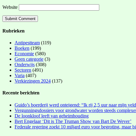
Website
Rubrieken
Antipestteam
(119)
Boeken
(199)
Economie
(580)
Geen categorie
(3)
Onderwijs
(308)
Sectoren
(491)
Varia
(407)
Verkiezingen 2024
(137)
Recente berichten
Guido’s boerderij werd onteigend: “Ik rij 2,5 uur naar mijn vel
Vergunningsdossiers voor grondwater worden steeds complexe
De loonkloof leeft van geheimhouding
Bert Engelaar ‘Dit is The Truman Show van Bart De Wever’
Federale regering zoekt 10 miljard euro voor begroting, maar bi