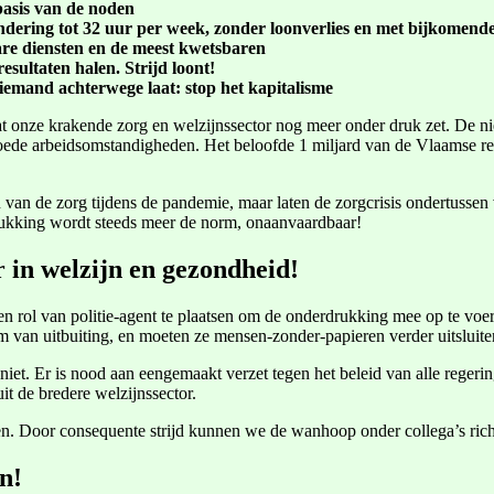
basis van de noden
indering tot 32 uur per week, zonder loonverlies en met bijkomen
are diensten en de meest kwetsbaren
ultaten halen. Strijd loont!
 niemand achterwege laat: stop het kapitalisme
at onze krakende zorg en welzijnssector nog meer onder druk zet. De ni
oede arbeidsomstandigheden. Het beloofde 1 miljard van de Vlaamse rege
van de zorg tijdens de pandemie, maar laten de zorgcrisis ondertussen 
rukking wordt steeds meer de norm, onaanvaardbaar!
 in welzijn en gezondheid!
n rol van politie-agent te plaatsen om de onderdrukking mee op te vo
m van uitbuiting, en moeten ze mensen-zonder-papieren verder uitsluit
t niet. Er is nood aan eengemaakt verzet tegen het beleid van alle reger
uit de bredere welzijnssector.
eren. Door consequente strijd kunnen we de wanhoop onder collega’s rich
n!