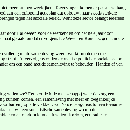
 ze niet meer kunnen wegkijken. Toegevingen komen er pas als ze bang
nood aan een oplopend actieplan dat opbouwt naar steeds sterkere
e brengen tegen het asociale beleid. Want deze sector belangt iedereen
ele jaar door Halloween voor de werkenden om het hele jaar door
allemaal geraakt omdat er volgens De Wever en Bouchez geen andere
oep volledig uit de samenleving weert, werkt problemen met
raat. En vervolgens willen de rechtse politici de sociale sector
 manier om een band met de samenleving te behouden. Handen af van
eving willen we? Een koude kille maatschappij waar de zorg een
ooiing kunnen komen, een samenleving met meer en toegankelijke
oor barbarij op alle vlakken, van ‘onze’ zorgcrisis tot een toename
aatsen wij een socialistische samenleving waarin de
middelen en rijkdom kunnen inzetten. Kortom, een radicale