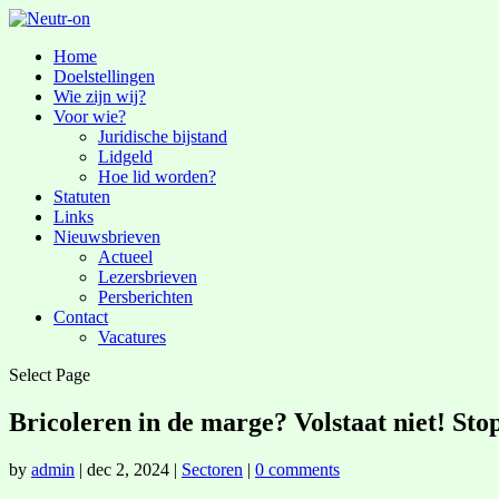
Home
Doelstellingen
Wie zijn wij?
Voor wie?
Juridische bijstand
Lidgeld
Hoe lid worden?
Statuten
Links
Nieuwsbrieven
Actueel
Lezersbrieven
Persberichten
Contact
Vacatures
Select Page
Bricoleren in de marge? Volstaat niet! Stop
by
admin
|
dec 2, 2024
|
Sectoren
|
0 comments