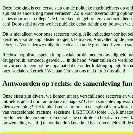
Deze betoging is een eerste stap om de politieke machthebbers op and
zijn dat ze anders nog meer verliezen. Zo’n krachtsverhouding opbouwe
acties door meer collega’s te betrekken, de gebruikers van onze dienste
aan! Door strijd geven we het publieke debat richting en bouwen we 
Dit is niet alleen voor onze sectoren nodig. Alle indicaties voor het 
kerstmis voor de kapitalisten mogelijk te maken. Aanvallen op de p
keuze is. Voor nieuwe miljardencadeaus aan de grote bedrijven en sup
Rechtse populisten spelen in op sociale problemen en onveiligheid, na
druggebruik, armoede, geweld … in de hand. Waar zullen de werklozen
omvormen tot een politie-apparaat dat de onderdrukking oplegt. Soci
onze sociale zekerheid! Wie aan één van ons raakt, treft ons allen!
Antwoorden op rechts: de samenleving fu
Onze eisen zijn divers, we komen uit erg verschillende sectoren en w
fabriek is geleid door autoritaire managers? Of een samenleving waar
dienstverlening? Het kapitalisme sleurt ons in een spiraal van winsten
van verdeeldheid (racisme, seksisme, LGBTQIA+fobie …), klimaatramp
productiemiddelen onder democratische controle en bezit van de werk
omwenteling waarbij de werkende klasse in al haar diversiteit zelf de