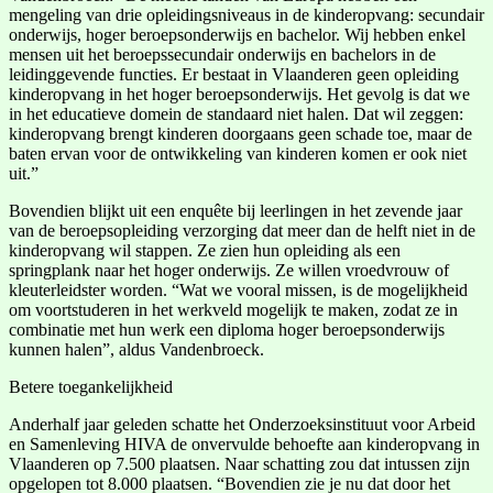
mengeling van drie opleidingsniveaus in de kinderopvang: secundair
onderwijs, hoger beroepsonderwijs en bachelor. Wij hebben enkel
mensen uit het beroepssecundair onderwijs en bachelors in de
leidinggevende functies. Er bestaat in Vlaanderen geen opleiding
kinderopvang in het hoger beroepsonderwijs. Het gevolg is dat we
in het educatieve domein de standaard niet halen. Dat wil zeggen:
kinderopvang brengt kinderen doorgaans geen schade toe, maar de
baten ervan voor de ontwikkeling van kinderen komen er ook niet
uit.”
Bovendien blijkt uit een enquête bij leerlingen in het zevende jaar
van de beroepsopleiding verzorging dat meer dan de helft niet in de
kinderopvang wil stappen. Ze zien hun opleiding als een
springplank naar het hoger onderwijs. Ze willen vroedvrouw of
kleuterleidster worden. “Wat we vooral missen, is de mogelijkheid
om voortstuderen in het werkveld mogelijk te maken, zodat ze in
combinatie met hun werk een diploma hoger beroepsonderwijs
kunnen halen”, aldus Vandenbroeck.
Betere toegankelijkheid
Anderhalf jaar geleden schatte het Onderzoeksinstituut voor Arbeid
en Samenleving HIVA de onvervulde behoefte aan kinderopvang in
Vlaanderen op 7.500 plaatsen. Naar schatting zou dat intussen zijn
opgelopen tot 8.000 plaatsen. “Bovendien zie je nu dat door het