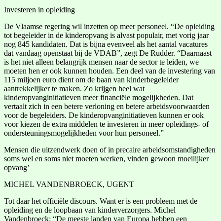
Investeren in opleiding
De Vlaamse regering wil inzetten op meer personeel. “De opleiding
tot begeleider in de kinderopvang is alvast populair, met vorig jaar
nog 845 kandidaten. Dat is bijna evenveel als het aantal vacatures
dat vandaag openstaat bij de VDAB”, zegt De Rudder. “Daarnaast
is het niet alleen belangrijk mensen naar de sector te leiden, we
moeten hen er ook kunnen houden. Een deel van de investering van
115 miljoen euro dient om de baan van kinderbegeleider
aantrekkelijker te maken. Zo krijgen heel wat
kinderopvanginitiatieven meer financiële mogelijkheden. Dat
vertaalt zich in een betere verloning en betere arbeidsvoorwaarden
voor de begeleiders. De kinderopvanginitiatieven kunnen er ook
voor kiezen de extra middelen te investeren in meer opleidings- of
ondersteuningsmogelijkheden voor hun personeel.”
Mensen die uitzendwerk doen of in precaire arbeidsomstandigheden
soms wel en soms niet moeten werken, vinden gewoon moeilijker
opvang’
MICHEL VANDENBROECK, UGENT
Tot daar het officiële discours. Want er is een probleem met de
opleiding en de loopbaan van kinderverzorgers. Michel
Vandenbroeck: “De meeste landen van Europa hebben een