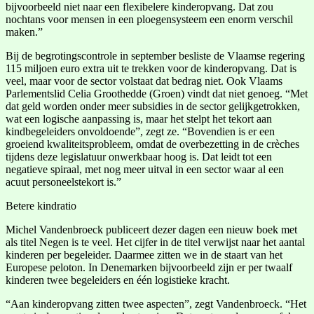
bijvoorbeeld niet naar een flexibelere kinderopvang. Dat zou
nochtans voor mensen in een ploegensysteem een enorm verschil
maken.”
Bij de begrotingscontrole in september besliste de Vlaamse regering
115 miljoen euro extra uit te trekken voor de kinderopvang. Dat is
veel, maar voor de sector volstaat dat bedrag niet. Ook Vlaams
Parlementslid Celia Groothedde (Groen) vindt dat niet genoeg. “Met
dat geld worden onder meer subsidies in de sector gelijkgetrokken,
wat een logische aanpassing is, maar het stelpt het tekort aan
kindbegeleiders onvoldoende”, zegt ze. “Bovendien is er een
groeiend kwaliteitsprobleem, omdat de overbezetting in de crèches
tijdens deze legislatuur onwerkbaar hoog is. Dat leidt tot een
negatieve spiraal, met nog meer uitval in een sector waar al een
acuut personeelstekort is.”
Betere kindratio
Michel Vandenbroeck publiceert dezer dagen een nieuw boek met
als titel Negen is te veel. Het cijfer in de titel verwijst naar het aantal
kinderen per begeleider. Daarmee zitten we in de staart van het
Europese peloton. In Denemarken bijvoorbeeld zijn er per twaalf
kinderen twee begeleiders en één logistieke kracht.
“Aan kinderopvang zitten twee aspecten”, zegt Vandenbroeck. “Het