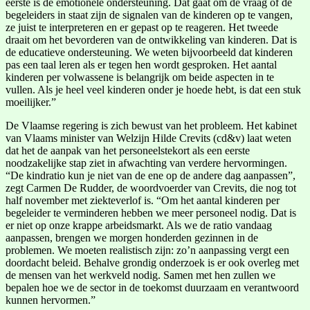
eerste is de emotionele ondersteuning. Dat gaat om de vraag of de
begeleiders in staat zijn de signalen van de kinderen op te vangen,
ze juist te interpreteren en er gepast op te reageren. Het tweede
draait om het bevorderen van de ontwikkeling van kinderen. Dat is
de educatieve ondersteuning. We weten bijvoorbeeld dat kinderen
pas een taal leren als er tegen hen wordt gesproken. Het aantal
kinderen per volwassene is belangrijk om beide aspecten in te
vullen. Als je heel veel kinderen onder je hoede hebt, is dat een stuk
moeilijker.”
De Vlaamse regering is zich bewust van het probleem. Het kabinet
van Vlaams minister van Welzijn Hilde Crevits (cd&v) laat weten
dat het de aanpak van het personeelstekort als een eerste
noodzakelijke stap ziet in afwachting van verdere hervormingen.
“De kindratio kun je niet van de ene op de andere dag aanpassen”,
zegt Carmen De Rudder, de woordvoerder van Crevits, die nog tot
half november met ziekteverlof is. “Om het aantal kinderen per
begeleider te verminderen hebben we meer personeel nodig. Dat is
er niet op onze krappe arbeidsmarkt. Als we de ratio vandaag
aanpassen, brengen we morgen honderden gezinnen in de
problemen. We moeten realistisch zijn: zo’n aanpassing vergt een
doordacht beleid. Behalve grondig onderzoek is er ook overleg met
de mensen van het werkveld nodig. Samen met hen zullen we
bepalen hoe we de sector in de toekomst duurzaam en verantwoord
kunnen hervormen.”