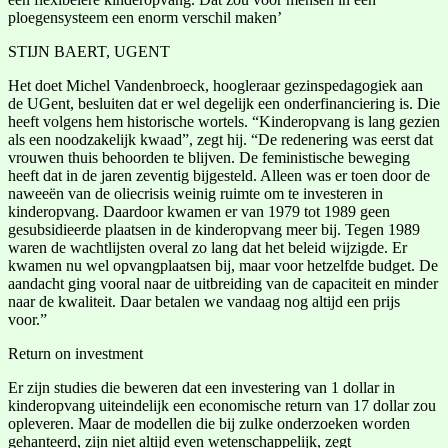
ploegensysteem een enorm verschil maken’
STIJN BAERT, UGENT
Het doet Michel Vandenbroeck, hoogleraar gezinspedagogiek aan
de UGent, besluiten dat er wel degelijk een onderfinanciering is. Die
heeft volgens hem historische wortels. “Kinderopvang is lang gezien
als een noodzakelijk kwaad”, zegt hij. “De redenering was eerst dat
vrouwen thuis behoorden te blijven. De feministische beweging
heeft dat in de jaren zeventig bijgesteld. Alleen was er toen door de
naweeën van de oliecrisis weinig ruimte om te investeren in
kinderopvang. Daardoor kwamen er van 1979 tot 1989 geen
gesubsidieerde plaatsen in de kinderopvang meer bij. Tegen 1989
waren de wachtlijsten overal zo lang dat het beleid wijzigde. Er
kwamen nu wel opvangplaatsen bij, maar voor hetzelfde budget. De
aandacht ging vooral naar de uitbreiding van de capaciteit en minder
naar de kwaliteit. Daar betalen we vandaag nog altijd een prijs
voor.”
Return on investment
Er zijn studies die beweren dat een investering van 1 dollar in
kinderopvang uiteindelijk een economische return van 17 dollar zou
opleveren. Maar de modellen die bij zulke onderzoeken worden
gehanteerd, zijn niet altijd even wetenschappelijk, zegt