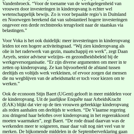
Vandenbroeck. “Voor de toename van de werkgelegenheid van
vrouwen door investeringen in kinderopvang is echter wel
wetenschappelijk bewijs. Zo is voor bepaalde regio’s in Duitsland
en Noorwegen berekend dat van substantieel hogere investeringen
ongeveer een derde rechtstreeks terugvloeit naar de staatskas via
belastingen.”
Voor Voka is het ook duidelijk: meer investeringen in kinderopvang
leiden tot een hogere activiteitsgraad. “Wij zien kinderopvang als
olie in het raderwerk van gezin, maatschappij en werk”, zegt Daan
Aeyels, senior adviseur welzijns- en gezondheidsbeleid bij de
werkgeversorganisatie. “Er zijn diverse argumenten om meer in te
zetten op kinderopvang. Ze kan bijvoorbeeld de afstand tussen
deeltijds en voltijds werk verkleinen, of ervoor zorgen dat mensen
die nu wegblijven van de arbeidsmarkt er toch voor kiezen om te
werken.”
Ook de econoom Stijn Baert (UGent) gelooft in meer middelen voor
de kinderopvang. Uit de jaarlijkse Enquête naar ArbeidsKracht
(EAK) blijkt dat vier op de tien vrouwen gebrekkige kinderopvang
als reden aanhalen om deeltijds te werken. “De Vlaamse regering
zou dringend haar beloftes over kinderopvang in het regeerakkoord
moeten waarmaken”, zegt Baert. “De rode draad daarvan was de
werkenden meer te soigneren, maar daar valt nog niet veel van te
merken. De bijkomende middelen in de Septemberverklaring gaan