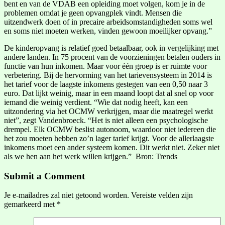
bent en van de VDAB een opleiding moet volgen, kom je in de
problemen omdat je geen opvangplek vindt. Mensen die
uitzendwerk doen of in precaire arbeidsomstandigheden soms wel
en soms niet moeten werken, vinden gewoon moeilijker opvang.”
De kinderopvang is relatief goed betaalbaar, ook in vergelijking met
andere landen. In 75 procent van de voorzieningen betalen ouders in
functie van hun inkomen. Maar voor één groep is er ruimte voor
verbetering. Bij de hervorming van het tarievensysteem in 2014 is
het tarief voor de laagste inkomens gestegen van een 0,50 naar 3
euro. Dat lijkt weinig, maar in een maand loopt dat al snel op voor
iemand die weinig verdient. “Wie dat nodig heeft, kan een
uitzondering via het OCMW verkrijgen, maar die maatregel werkt
niet”, zegt Vandenbroeck. “Het is niet alleen een psychologische
drempel. Elk OCMW beslist autonoom, waardoor niet iedereen die
het zou moeten hebben zo’n lager tarief krijgt. Voor de allerlaagste
inkomens moet een ander systeem komen. Dit werkt niet. Zeker niet
als we hen aan het werk willen krijgen.” Bron: Trends
Submit a Comment
Je e-mailadres zal niet getoond worden.
Vereiste velden zijn
gemarkeerd met
*