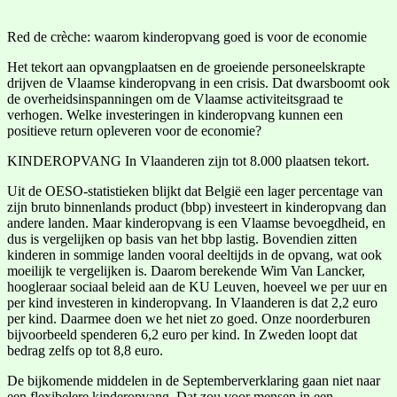
Red de crèche: waarom kinderopvang goed is voor de economie
Het tekort aan opvangplaatsen en de groeiende personeelskrapte
drijven de Vlaamse kinderopvang in een crisis. Dat dwarsboomt ook
de overheidsinspanningen om de Vlaamse activiteitsgraad te
verhogen. Welke investeringen in kinderopvang kunnen een
positieve return opleveren voor de economie?
KINDEROPVANG In Vlaanderen zijn tot 8.000 plaatsen tekort.
Uit de OESO-statistieken blijkt dat België een lager percentage van
zijn bruto binnenlands product (bbp) investeert in kinderopvang dan
andere landen. Maar kinderopvang is een Vlaamse bevoegdheid, en
dus is vergelijken op basis van het bbp lastig. Bovendien zitten
kinderen in sommige landen vooral deeltijds in de opvang, wat ook
moeilijk te vergelijken is. Daarom berekende Wim Van Lancker,
hoogleraar sociaal beleid aan de KU Leuven, hoeveel we per uur en
per kind investeren in kinderopvang. In Vlaanderen is dat 2,2 euro
per kind. Daarmee doen we het niet zo goed. Onze noorderburen
bijvoorbeeld spenderen 6,2 euro per kind. In Zweden loopt dat
bedrag zelfs op tot 8,8 euro.
De bijkomende middelen in de Septemberverklaring gaan niet naar
een flexibelere kinderopvang. Dat zou voor mensen in een