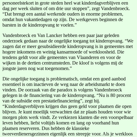
personeelstekort in grote steden heel wat kinderdagverblijven een
dag per week sluiten of om drie uur stoppen”, zegt Vandenbroeck.
“Dat brengt een aantal werkende ouders in enorme problemen,
omdat hun vakantiedagen op zijn. De werkgevers beginnen de
barsten in de kinderopvang te voelen.”
Vandenbroeck en Van Lancker hebben een paar jaar geleden
onderzoek gedaan naar de ongelijke toegang tot kinderopvang. “We
zagen dat er meer gesubsidieerde kinderopvang is in gemeentes met
hogere inkomens en weinig kansarmoede of werkloosheid. Die
tendens geldt voor alle gemeentes van Vlaanderen en voor de
wijken in de dertien centrumsteden. De kloof is volgens mij de
jongste jaren nog wat toegenomen.”
Die ongelijke toegang is problematisch, omdat een goed aanbod
essentieel is om inactieven de weg naar de arbeidsmarkt te doen
vinden. De oorzaak van die paradox is volgens Vandenbroeck
gelegen in de financiering van de kinderopvang. “Nu is 80 procent
van de subsidie een prestatiefinanciering”, zegt hij.
“Kinderdagverblijven krijgen dus geen geld voor plaatsen die open
blijven. Je kunt moeilijk verwachten dat ze plaats houden voor wie
morgen plots werk vindt. Ze verkiezen klanten die een voorspelbaar
leven hebben, liefst voltijds komen en lang op voorhand hun
plaatsen reserveren. Dus hebben de klassieke
tweeverdienersgezinnen eigenlijk een streepje voor. Als je werkloos