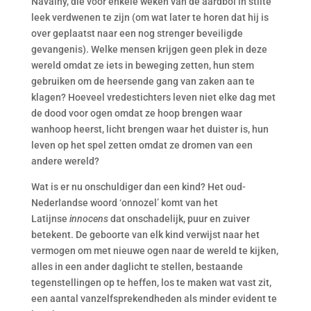
Navalny, die voor enkele weken van de aardbol in stilte
leek verdwenen te zijn (om wat later te horen dat hij is
over geplaatst naar een nog strenger beveiligde
gevangenis). Welke mensen krijgen geen plek in deze
wereld omdat ze iets in beweging zetten, hun stem
gebruiken om de heersende gang van zaken aan te
klagen? Hoeveel vredestichters leven niet elke dag met
de dood voor ogen omdat ze hoop brengen waar
wanhoop heerst, licht brengen waar het duister is, hun
leven op het spel zetten omdat ze dromen van een
andere wereld?
Wat is er nu onschuldiger dan een kind? Het oud-
Nederlandse woord ‘onnozel’ komt van het
Latijnse
innocens
dat onschadelijk, puur en zuiver
betekent. De geboorte van elk kind verwijst naar het
vermogen om met nieuwe ogen naar de wereld te kijken,
alles in een ander daglicht te stellen, bestaande
tegenstellingen op te heffen, los te maken wat vast zit,
een aantal vanzelfsprekendheden als minder evident te