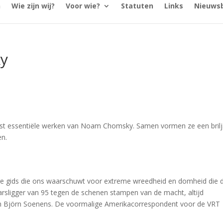
n
Wie zijn wij?
Voor wie?
Statuten
Links
Nieuwsb
ky
s
est essentiële werken van Noam Chomsky. Samen vormen ze een bril
en.
dere gids die ons waarschuwt voor extreme wreedheid en domheid die 
arsligger van 95 tegen de schenen stampen van de macht, altijd
n Björn Soenens. De voormalige Amerikacorrespondent voor de VRT