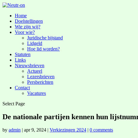
Home
Doelstellingen
Wie zijn wij?
Voor wie?
Juridische bijstand
Lidgeld
Hoe lid worden?
Statuten
Links
Nieuwsbrieven
Actueel
Lezersbrieven
Persberichten
Contact
Vacatures
Select Page
De nationale partijen kennen hun lijstnum
by
admin
|
apr 9, 2024
|
Verkiezingen 2024
|
0 comments