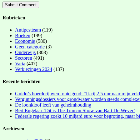
Rubrieken
Antipestteam
(119)
Boeken
(199)
Economie
(580)
Geen categorie
(3)
Onderwijs
(308)
Sectoren
(491)
Varia
(407)
Verkiezingen 2024
(137)
Recente berichten
Guido’s boerderij werd onteigend: “Ik rij 2,5 uur naar mijn vel
Vergunningsdossiers voor grondwater worden steeds complexe
De loonkloof leeft van geheimhouding
Bert Engelaar ‘Dit is The Truman Show van Bart De Wever’
Federale regering zoekt 10 miljard euro voor begroting, maar bi
Archieven